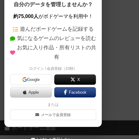
ボードゲームを検索する
自分のデータを管理しませんか？
約75,000人
がボドゲーマを利用中！
ボードゲームの新着レビュー
遊んだボードゲームを記録する
ボードゲーム会情報
気になるゲームのレビューを読む
お気に入り作品・所有リストの共
メカニクス特集
有
掲示板・トピックス
ログイン / 会員登録（10秒）
Google
X
ボドとも・会員一覧
Apple
Facebook
ボードゲーム業界コラム
または
ボドゲーマご利用案内
メールで会員登録
ボードゲーム通販