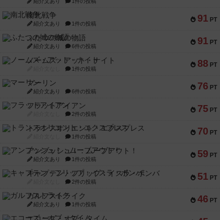
紹介文あり
1件の投稿
南北戦争
91
PT
紹介文あり
1件の投稿
ふたつの城の物語
91
PT
紹介文あり
6件の投稿
ノームズ・アット・ナイト
88
PT
紹介文なし
1件の投稿
マーリン
76
PT
紹介文あり
6件の投稿
フラットアイアン
75
PT
紹介文なし
2件の投稿
トランスオリエント・エクスプレス
70
PT
紹介文なし
1件の投稿
アンブッシュ！：ムーブアウト！
59
PT
紹介文あり
1件の投稿
キャプテン・フリップ：イスラ・ボンバ
51
PT
紹介文なし
2件の投稿
ガルフストライク
46
PT
紹介文あり
1件の投稿
エコーズ・オブ・タイム