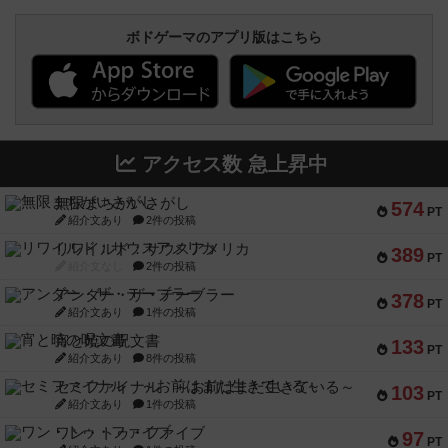
ボドゲーマのアプリ版はこちら
アクセス数 急上昇中
無限まちがいさがし
574
PT
紹介文あり
2件の投稿
リワイルド：サウスアメリカ
389
PT
紹介文なし
2件の投稿
アンダー・ザ・テーブラー
378
PT
紹介文あり
1件の投稿
宵と暁の呪文書
133
PT
紹介文あり
8件の投稿
セミファイナル ～お前はまだ生きている～
103
PT
紹介文あり
1件の投稿
ワン・トゥ・ファイブ
97
PT