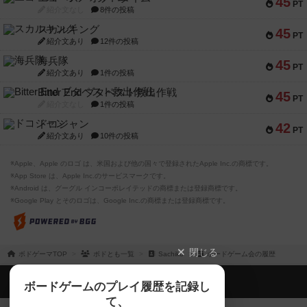
45
PT
紹介文なし
8件の投稿
スカルキング
45
PT
紹介文あり
12件の投稿
海兵隊
45
PT
紹介文あり
1件の投稿
Bitter End ブタペスト救出作戦
45
PT
紹介文なし
1件の投稿
ドコジャン
42
PT
紹介文あり
10件の投稿
※Apple、Apple のロゴ は、米国および他の国々で登録されたApple Inc.の商標です。
※App Store は、Apple Inc.のサービスマークです。
※Android は、グーグル インコーポレイテッドの商標または登録商標です。
※Google Play とそのロゴは、Google Inc.の商標または登録商標です。
閉じる
ボドゲーマTOP
ボドとも一覧
Sachiko
ボードゲーム会の履歴
ボドゲーマTOP
ボードゲームのプレイ履歴を記録し
て、