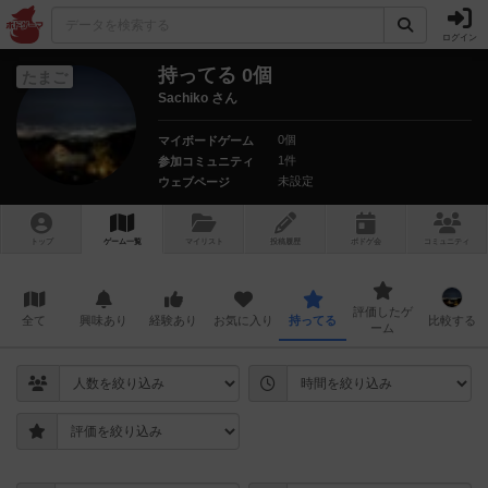
ログイン
持ってる 0個
たまご
Sachiko さん
0個
マイボードゲーム
1件
参加コミュニティ
未設定
ウェブページ
トップ
ゲーム一覧
マイリスト
投稿履歴
ボ
ドゲ
会
コミュニティ
評価したゲ
全て
興味あり
経験あり
お気に入り
持ってる
比較する
ーム