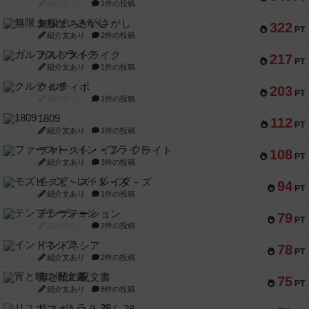
紹介文なし
1件の投稿
無限まちがいさがし
322
PT
紹介文あり
2件の投稿
ガルフストライク
217
PT
紹介文あり
1件の投稿
クルティボ
203
PT
紹介文なし
1件の投稿
1809
112
PT
紹介文あり
1件の投稿
ファースト・イン・フライト
108
PT
紹介文あり
3件の投稿
モズビ－ズ・レイダ－ズ
94
PT
紹介文あり
1件の投稿
テンプテーション
79
PT
紹介文なし
2件の投稿
インドネシア
78
PT
紹介文あり
2件の投稿
宵と暁の呪文書
75
PT
紹介文あり
8件の投稿