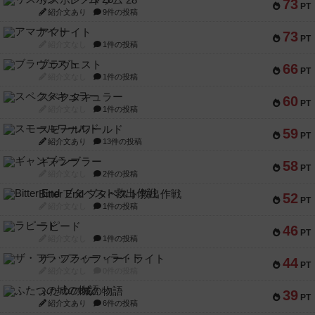
リスボン・トラム 28
73
PT
紹介文あり
9件の投稿
アマナイト
73
PT
紹介文なし
1件の投稿
ブラヴェスト
66
PT
紹介文なし
1件の投稿
スペクタキュラー
60
PT
紹介文なし
1件の投稿
スモールワールド
59
PT
紹介文あり
13件の投稿
ギャンブラー
58
PT
紹介文なし
2件の投稿
Bitter End ブタペスト救出作戦
52
PT
紹介文なし
1件の投稿
ラピード
46
PT
紹介文なし
1件の投稿
ザ・フラッフィー・ライト
44
PT
紹介文なし
0件の投稿
ふたつの城の物語
39
PT
紹介文あり
6件の投稿