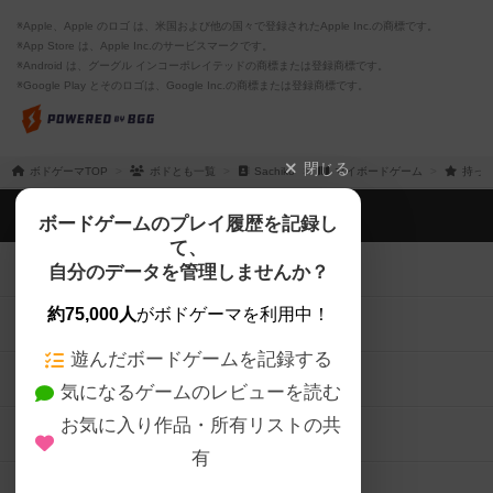
※Apple、Apple のロゴ は、米国および他の国々で登録されたApple Inc.の商標です。
※App Store は、Apple Inc.のサービスマークです。
※Android は、グーグル インコーポレイテッドの商標または登録商標です。
※Google Play とそのロゴは、Google Inc.の商標または登録商標です。
閉じる
ボドゲーマTOP
ボドとも一覧
Sachiko
マイボードゲーム
持って
ボドゲーマTOP
ボードゲームのプレイ履歴を記録し
て、
ボードゲームを検索する
自分のデータを管理しませんか？
約75,000人
がボドゲーマを利用中！
ボードゲームの新着レビュー
遊んだボードゲームを記録する
ボードゲーム会情報
気になるゲームのレビューを読む
お気に入り作品・所有リストの共
メカニクス特集
有
掲示板・トピックス