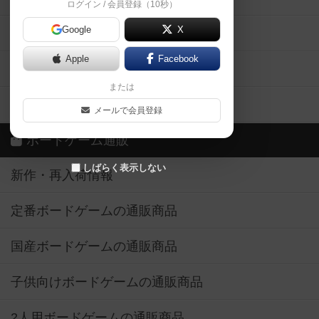
ログイン / 会員登録（10秒）
Google
X
ボドとも・会員一覧
Apple
Facebook
ボードゲーム業界コラム
または
ボドゲーマご利用案内
メールで会員登録
ボードゲーム通販
しばらく表示しない
新作・再入荷情報
定番ボードゲームの通販商品
国産ボードゲームの通販商品
子供向けボードゲームの通販商品
2人用ボードゲームの通販商品