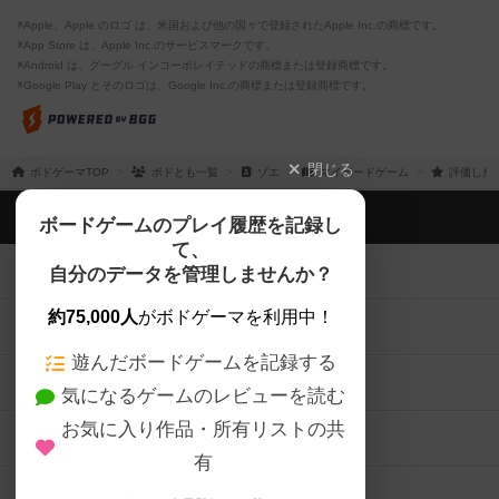
※Apple、Apple のロゴ は、米国および他の国々で登録されたApple Inc.の商標です。
※App Store は、Apple Inc.のサービスマークです。
※Android は、グーグル インコーポレイテッドの商標または登録商標です。
※Google Play とそのロゴは、Google Inc.の商標または登録商標です。
閉じる
ボドゲーマTOP
ボドとも一覧
ゾエ
マイボードゲーム
評価した
ボドゲーマTOP
ボードゲームのプレイ履歴を記録し
て、
ボードゲームを検索する
自分のデータを管理しませんか？
約75,000人
がボドゲーマを利用中！
ボードゲームの新着レビュー
遊んだボードゲームを記録する
ボードゲーム会情報
気になるゲームのレビューを読む
お気に入り作品・所有リストの共
メカニクス特集
有
掲示板・トピックス