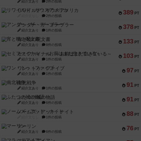
紹介文あり
2件の投稿
リワイルド：サウスアメリカ
389
PT
紹介文なし
2件の投稿
アンダー・ザ・テーブラー
378
PT
紹介文あり
1件の投稿
宵と暁の呪文書
133
PT
紹介文あり
8件の投稿
セミファイナル ～お前はまだ生きている～
103
PT
紹介文あり
1件の投稿
ワン・トゥ・ファイブ
97
PT
紹介文あり
1件の投稿
南北戦争
91
PT
紹介文あり
1件の投稿
ふたつの城の物語
91
PT
紹介文あり
6件の投稿
ノームズ・アット・ナイト
88
PT
紹介文なし
1件の投稿
マーリン
76
PT
紹介文あり
6件の投稿
フラットアイアン