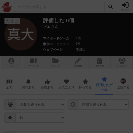
ログイン
評価した 0個
たまご
ゾエ さん
1個
マイボードゲーム
1件
参加コミュニティ
未設定
ウェブページ
トップ
ゲーム一覧
マイリスト
投稿履歴
ボ
ドゲ
会
コミュニティ
評価したゲ
全て
興味あり
経験あり
お気に入り
持ってる
比較する
ーム