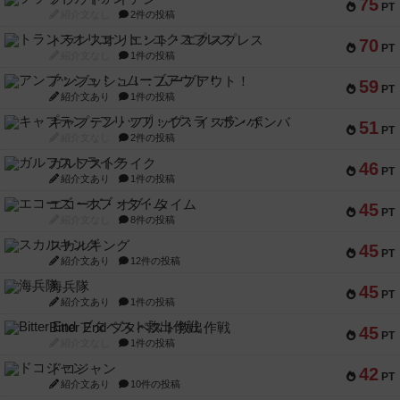
75
PT
紹介文なし
2件の投稿
トランスオリエント・エクスプレス
70
PT
紹介文なし
1件の投稿
アンブッシュ！：ムーブアウト！
59
PT
紹介文あり
1件の投稿
キャプテン・フリップ：イスラ・ボンバ
51
PT
紹介文なし
2件の投稿
ガルフストライク
46
PT
紹介文あり
1件の投稿
エコーズ・オブ・タイム
45
PT
紹介文なし
8件の投稿
スカルキング
45
PT
紹介文あり
12件の投稿
海兵隊
45
PT
紹介文あり
1件の投稿
Bitter End ブタペスト救出作戦
45
PT
紹介文なし
1件の投稿
ドコジャン
42
PT
紹介文あり
10件の投稿