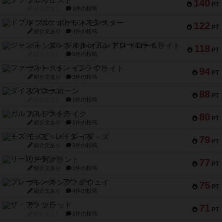
ブラヴェスト
140
PT
紹介文なし
1件の投稿
ドブル：ポケットモンスター
122
PT
紹介文あり
4件の投稿
ジャンヌ・ダルク-オルレアン ドロー＆ライト
118
PT
紹介文なし
5件の投稿
ファースト・イン・フライト
94
PT
紹介文あり
3件の投稿
ダイススローン
88
PT
紹介文なし
1件の投稿
ガルフストライク
80
PT
紹介文あり
1件の投稿
モズビ－ズ・レイダ－ズ
79
PT
紹介文あり
1件の投稿
リー対グラント
77
PT
紹介文あり
1件の投稿
ブレーキング・アウェイ
75
PT
紹介文あり
4件の投稿
ザ・フラッド
71
PT
紹介文なし
1件の投稿