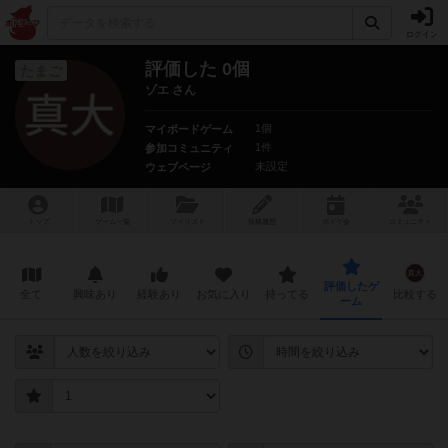
ログイン
評価した 0個
たまご
ゾエ さん
1個
マイボードゲーム
1件
参加コミュニティ
未設定
ウェブページ
トップ
ゲーム一覧
マイリスト
投稿履歴
ボ
ドゲ
会
コミュニティ
評価したゲ
全て
興味あり
経験あり
お気に入り
持ってる
比較する
ーム