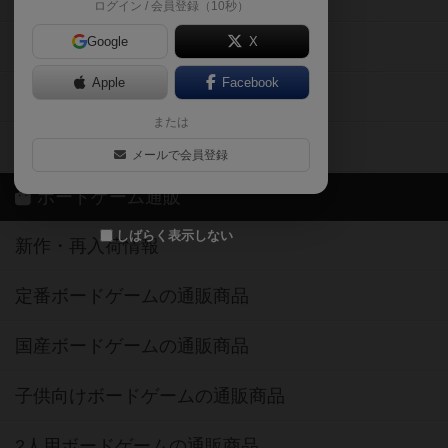
ログイン / 会員登録（10秒）
Google
X
ボドとも・会員一覧
Apple
Facebook
ボードゲーム業界コラム
または
ボドゲーマご利用案内
メールで会員登録
ボードゲーム通販
しばらく表示しない
新作・再入荷情報
定番ボードゲームの通販商品
国産ボードゲームの通販商品
子供向けボードゲームの通販商品
2人用ボードゲームの通販商品