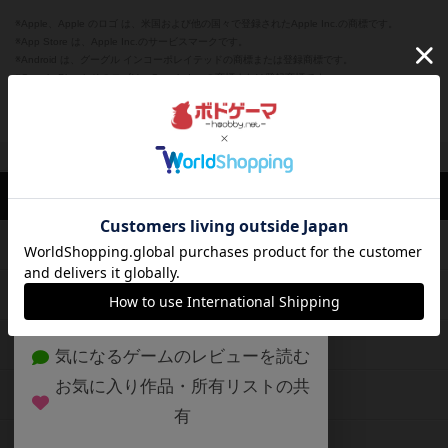
※Apple、Apple のロゴ は、米国および他の国々で登録されたApple Inc.の商標です。
※App Store は、Apple Inc.のサービスマークです。
※Android は、グーグル インコーポレイテッドの商標または登録商標です。
※Google Play とそのロゴは、Google Inc.の商標または登録商標です。
閉じる
ボドゲーマTOP
ボドとも一覧
ゾエ
マイボードゲーム
評価した
ボドゲーマTOP
ボードゲームのプレイ履歴を記録し
て、
ボードゲームを検索する
自分のデータを管理しませんか？
約75,000人
がボドゲーマを利用中！
ボードゲームの新着レビュー
遊んだボードゲームを記録する
ボードゲーム会情報
気になるゲームのレビューを読む
お気に入り作品・所有リストの共
メカニクス特集
有
掲示板・トピックス