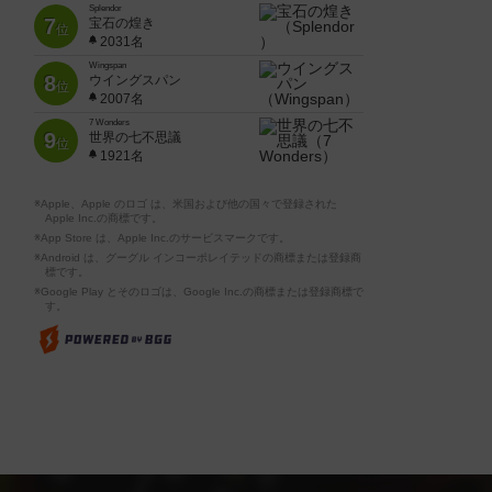
Splendor
7
宝石の煌き
位
2031名
Wingspan
8
ウイングスパン
位
2007名
7 Wonders
9
世界の七不思議
位
1921名
※Apple、Apple のロゴ は、米国および他の国々で登録された
Apple Inc.の商標です。
※App Store は、Apple Inc.のサービスマークです。
※Android は、グーグル インコーポレイテッドの商標または登録商
標です。
※Google Play とそのロゴは、Google Inc.の商標または登録商標で
す。