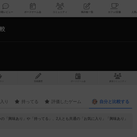
索
新着レビュー
ボードゲーム会
コミュニティ
掲示板一覧
較
スト
投稿履歴
ボ
ー
ドゲ
ーム
会
参加
コミュニティ
入り
持ってる
評価したゲーム
自分と
比較する
いの「興味あり」や「持ってる」、2人とも共通の「お気に入り」「興味あり」