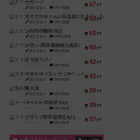
クリーグ
57
PT
紹介文あり
1件の投稿
セミファイナル ～お前はまだ生きている～
53
PT
紹介文あり
1件の投稿
ふたつの街の物語
52
PT
紹介文あり
18件の投稿
クランク! ：冒険者たち（拡張）
50
PT
紹介文あり
4件の投稿
とうほうの！
42
PT
紹介文なし
1件の投稿
スターマイン・ラミー ポケット
42
PT
紹介文あり
2件の投稿
海兵隊
39
PT
紹介文あり
1件の投稿
スーパーストア3000
39
PT
紹介文なし
1件の投稿
フリップ７：復讐心とともに
37
PT
紹介文なし
2件の投稿