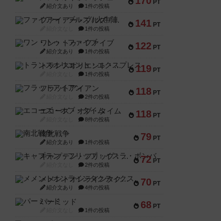
170
PT
紹介文あり
1件の投稿
ファイアー・ブルズ / 火牛陣
141
PT
紹介文なし
1件の投稿
ワン・トゥ・ファイブ
122
PT
紹介文あり
1件の投稿
トランスオリエント・エクスプレス
119
PT
紹介文なし
1件の投稿
フラットアイアン
118
PT
紹介文なし
2件の投稿
エコーズ・オブ・タイム
118
PT
紹介文なし
8件の投稿
南北戦争
79
PT
紹介文あり
1件の投稿
キャプテン・フリップ：イスラ・ボンバ
72
PT
紹介文なし
2件の投稿
メメントオンラインタクティクス
70
PT
紹介文あり
4件の投稿
パーミッド
68
PT
紹介文なし
1件の投稿