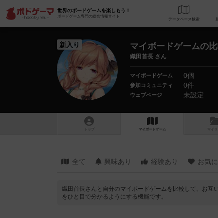
世界のボードゲームを楽しもう！
ボードゲーム専門の総合情報サイト
データベース
検
新入り
マイボードゲームの比
織田首長 さん
0個
マイボードゲーム
0件
参加コミュニティ
未設定
ウェブページ
トップ
マイボードゲーム
マイリ
全て
興味あり
経験あり
お気に
織田首長さんと自分のマイボードゲームを比較して、お互
をひと目で分かるようにする機能です。