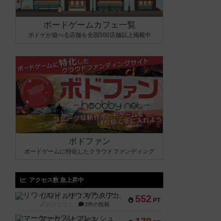
ボードゲームカフェ一覧
ボドゲが遊べる店舗を全国500店舗以上掲載中
ボドファン
ボードゲームに特化したクラウドファンディング
アクセス数 急上昇中
リワイルド：サウスアメリカ
552
PT
紹介文なし
2件の投稿
マーケットフレッシュ