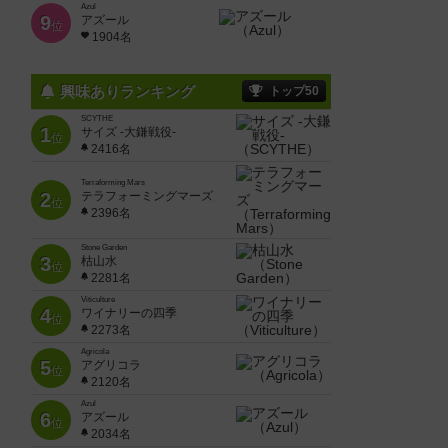
Azul
9
アズール
位
1904名
興味ありランキング
トップ50
SCYTHE
1
サイズ -大鎌戦役-
位
2416名
Terraforming Mars
2
テラフォーミングマーズ
位
2396名
Stone Garden
3
枯山水
位
2281名
Viticulture
4
ワイナリーの四季
位
2273名
Agricola
5
アグリコラ
位
2120名
Azul
6
アズール
位
2034名