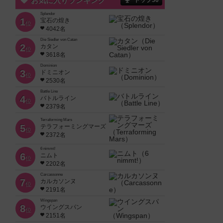
お気に入りランキング
トップ50
Splendor
1
宝石の煌き
位
4042名
Die Siedler von Catan
2
カタン
位
3618名
Dominion
3
ドミニオン
位
2530名
Battle Line
4
バトルライン
位
2379名
Terraforming Mars
5
テラフォーミングマーズ
位
2372名
6 nimmt!
6
ニムト
位
2202名
Carcassonne
7
カルカソンヌ
位
2191名
Wingspan
8
ウイングスパン
位
2151名