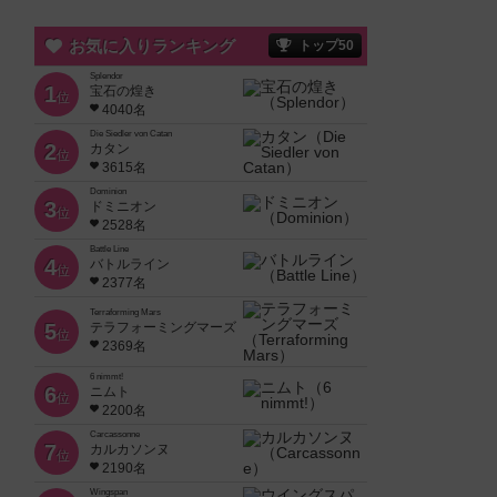
お気に入りランキング
トップ50
Splendor
1
宝石の煌き
位
4040名
Die Siedler von Catan
2
カタン
位
3615名
Dominion
3
ドミニオン
位
2528名
Battle Line
4
バトルライン
位
2377名
Terraforming Mars
5
テラフォーミングマーズ
位
2369名
6 nimmt!
6
ニムト
位
2200名
Carcassonne
7
カルカソンヌ
位
2190名
Wingspan