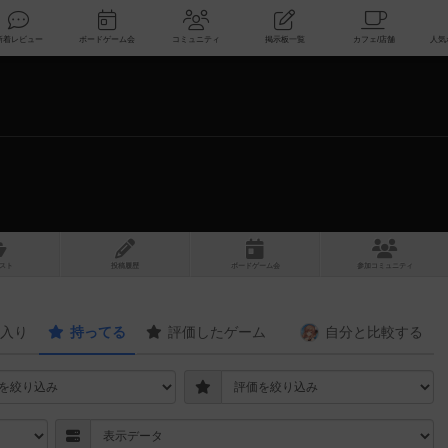
索
新着レビュー
ボードゲーム会
コミュニティ
掲示板一覧
スト
投稿履歴
ボ
ー
ドゲ
ーム
会
参加
コミュニティ
入り
持ってる
評価したゲーム
自分と
比較する