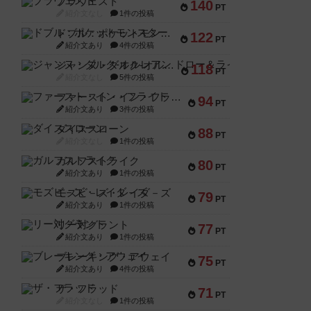
ブラヴェスト
140
PT
紹介文なし
1件の投稿
ドブル：ポケットモンスター
122
PT
紹介文あり
4件の投稿
ジャンヌ・ダルク-オルレアン ドロー＆ライト
118
PT
紹介文なし
5件の投稿
ファースト・イン・フライト
94
PT
紹介文あり
3件の投稿
ダイススローン
88
PT
紹介文なし
1件の投稿
ガルフストライク
80
PT
紹介文あり
1件の投稿
モズビ－ズ・レイダ－ズ
79
PT
紹介文あり
1件の投稿
リー対グラント
77
PT
紹介文あり
1件の投稿
ブレーキング・アウェイ
75
PT
紹介文あり
4件の投稿
ザ・フラッド
71
PT
紹介文なし
1件の投稿