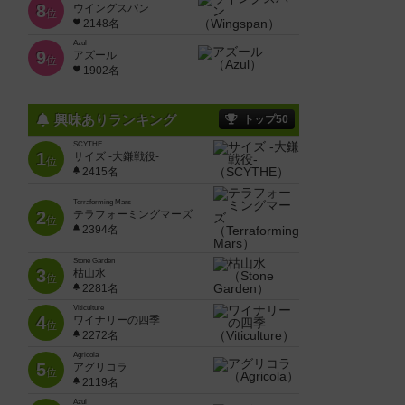
8
ウイングスパン
位
2148名
Azul
9
アズール
位
1902名
興味ありランキング
トップ50
SCYTHE
1
サイズ -大鎌戦役-
位
2415名
Terraforming Mars
2
テラフォーミングマーズ
位
2394名
Stone Garden
3
枯山水
位
2281名
Viticulture
4
ワイナリーの四季
位
2272名
Agricola
5
アグリコラ
位
2119名
Azul