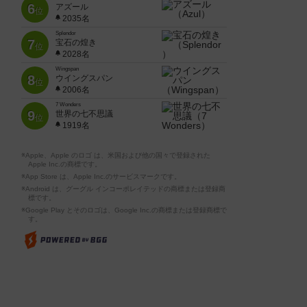
6
アズール
位
2035名
Splendor
7
宝石の煌き
位
2028名
Wingspan
8
ウイングスパン
位
2006名
7 Wonders
9
世界の七不思議
位
1919名
※Apple、Apple のロゴ は、米国および他の国々で登録された
Apple Inc.の商標です。
※App Store は、Apple Inc.のサービスマークです。
※Android は、グーグル インコーポレイテッドの商標または登録商
標です。
※Google Play とそのロゴは、Google Inc.の商標または登録商標で
す。