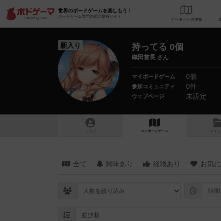
世界のボードゲームを楽しもう！
ボードゲーム専門の総合情報サイト
データベース
検
新入り
持ってる 0個
織田首長 さん
0個
マイボードゲーム
0件
参加コミュニティ
未設定
ウェブページ
トップ
マイボードゲーム
マイリ
全て
興味あり
経験あり
お気に