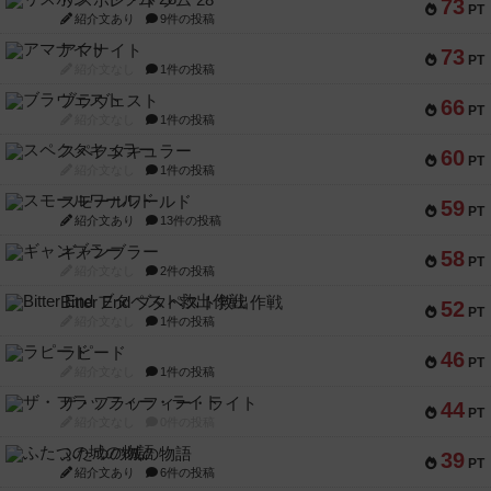
リスボン・トラム 28
73
PT
紹介文あり
9件の投稿
アマナイト
73
PT
紹介文なし
1件の投稿
ブラヴェスト
66
PT
紹介文なし
1件の投稿
スペクタキュラー
60
PT
紹介文なし
1件の投稿
スモールワールド
59
PT
紹介文あり
13件の投稿
ギャンブラー
58
PT
紹介文なし
2件の投稿
Bitter End ブタペスト救出作戦
52
PT
紹介文なし
1件の投稿
ラピード
46
PT
紹介文なし
1件の投稿
ザ・フラッフィー・ライト
44
PT
紹介文なし
0件の投稿
ふたつの城の物語
39
PT
紹介文あり
6件の投稿