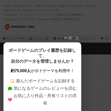
※Apple、Apple のロゴ は、米国および他の国々で登録されたApple Inc.の商標です。
※App Store は、Apple Inc.のサービスマークです。
※Android は、グーグル インコーポレイテッドの商標または登録商標です。
※Google Play とそのロゴは、Google Inc.の商標または登録商標です。
閉じる
ボドゲーマTOP
ボドとも一覧
織田首長
マイボードゲーム
お気
ボドゲーマTOP
ボードゲームのプレイ履歴を記録し
て、
ボードゲームを検索する
自分のデータを管理しませんか？
約75,000人
がボドゲーマを利用中！
ボードゲームの新着レビュー
遊んだボードゲームを記録する
ボードゲーム会情報
気になるゲームのレビューを読む
お気に入り作品・所有リストの共
メカニクス特集
有
掲示板・トピックス