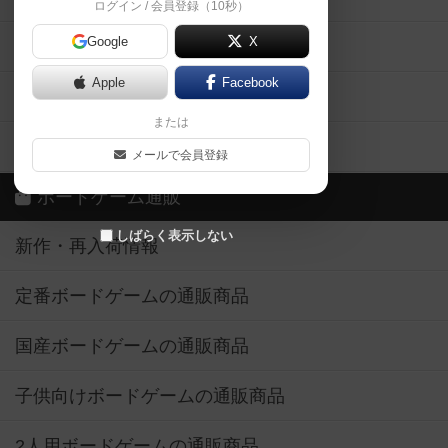
ログイン / 会員登録（10秒）
Google
X
ボドとも・会員一覧
Apple
Facebook
ボードゲーム業界コラム
または
ボドゲーマご利用案内
メールで会員登録
ボードゲーム通販
しばらく表示しない
新作・再入荷情報
定番ボードゲームの通販商品
国産ボードゲームの通販商品
子供向けボードゲームの通販商品
2人用ボードゲームの通販商品