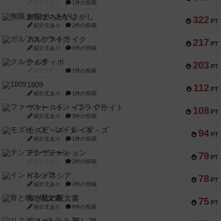
紹介文なし
1件の投稿
無限まちがいさがし
322
PT
紹介文あり
2件の投稿
ガルフストライク
217
PT
紹介文あり
1件の投稿
クルティボ
203
PT
紹介文なし
1件の投稿
1809
112
PT
紹介文あり
1件の投稿
ファースト・イン・フライト
108
PT
紹介文あり
3件の投稿
モズビ－ズ・レイダ－ズ
94
PT
紹介文あり
1件の投稿
テンプテーション
79
PT
紹介文なし
2件の投稿
インドネシア
78
PT
紹介文あり
2件の投稿
宵と暁の呪文書
75
PT
紹介文あり
8件の投稿