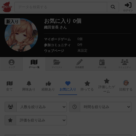
ログイン
お気に入り 0個
新入り
織田首長 さん
0個
マイボードゲーム
0件
参加コミュニティ
未設定
ウェブページ
トップ
ゲーム一覧
マイリスト
投稿履歴
ボ
ドゲ
会
コミュニティ
評価したゲ
全て
興味あり
経験あり
お気に入り
持ってる
比較する
ーム