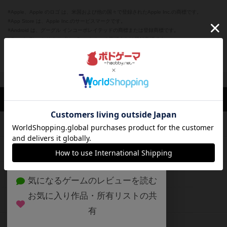
※Apple、Apple のロゴ は、米国および他の国々で登録されたApple Inc.の商標です。
※App Store は、Apple Inc.のサービスマークです。
※Android は、グーグル インコーポレイテッドの商標または登録商標です。
※Google Play とそのロゴは、Google Inc.の商標または登録商標です。
閉じる
ボドゲーマTOP
ボドとも一覧
カメェェェ
マイボードゲーム
評
ボドゲーマTOP
ボードゲームのプレイ履歴を記録し
て、
ボードゲームを検索する
自分のデータを管理しませんか？
約75,000人
がボドゲーマを利用中！
ボードゲームの新着レビュー
遊んだボードゲームを記録する
ボードゲーム会情報
気になるゲームのレビューを読む
お気に入り作品・所有リストの共
メカニクス特集
有
掲示板・トピックス