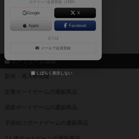
ログイン / 会員登録（10秒）
Google
X
ボドとも・会員一覧
Apple
Facebook
ボードゲーム業界コラム
または
ボドゲーマご利用案内
メールで会員登録
ボードゲーム通販
しばらく表示しない
新作・再入荷情報
定番ボードゲームの通販商品
国産ボードゲームの通販商品
子供向けボードゲームの通販商品
2人用ボードゲームの通販商品