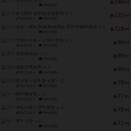
ブラヴェスト
140
PT
紹介文なし
1件の投稿
ドブル：ポケットモンスター
122
PT
紹介文あり
4件の投稿
ジャンヌ・ダルク-オルレアン ドロー＆ライト
118
PT
紹介文なし
5件の投稿
ファースト・イン・フライト
94
PT
紹介文あり
3件の投稿
ダイススローン
88
PT
紹介文なし
1件の投稿
ガルフストライク
80
PT
紹介文あり
1件の投稿
モズビ－ズ・レイダ－ズ
79
PT
紹介文あり
1件の投稿
リー対グラント
77
PT
紹介文あり
1件の投稿
ブレーキング・アウェイ
75
PT
紹介文あり
4件の投稿
ザ・フラッド
71
PT
紹介文なし
1件の投稿