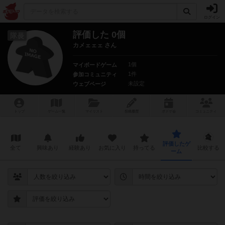
ログイン
評価した 0個
隊長
カメェェェ さん
1個
マイボードゲーム
1件
参加コミュニティ
未設定
ウェブページ
トップ
ゲーム一覧
マイリスト
投稿履歴
ボ
ドゲ
会
コミュニティ
評価したゲ
全て
興味あり
経験あり
お気に入り
持ってる
比較する
ーム