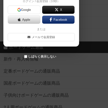
ログイン / 会員登録（10秒）
Google
X
ボドとも・会員一覧
Apple
Facebook
ボードゲーム業界コラム
または
ボドゲーマご利用案内
メールで会員登録
ボードゲーム通販
しばらく表示しない
新作・再入荷情報
定番ボードゲームの通販商品
国産ボードゲームの通販商品
子供向けボードゲームの通販商品
2人用ボードゲームの通販商品