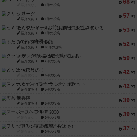
68
PT
紹介文なし
1件の投稿
クリーグ
57
PT
紹介文あり
1件の投稿
セミファイナル ～お前はまだ生きている～
53
PT
紹介文あり
1件の投稿
ふたつの街の物語
52
PT
紹介文あり
18件の投稿
クランク! ：冒険者たち（拡張）
50
PT
紹介文あり
4件の投稿
とうほうの！
42
PT
紹介文なし
1件の投稿
スターマイン・ラミー ポケット
42
PT
紹介文あり
2件の投稿
海兵隊
39
PT
紹介文あり
1件の投稿
スーパーストア3000
39
PT
紹介文なし
1件の投稿
フリップ７：復讐心とともに
37
PT
紹介文なし
2件の投稿