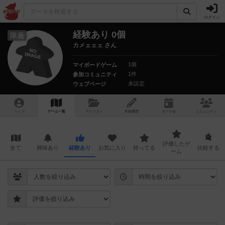
ログイン
経験あり 0個
隊長
カメェェェ さん
1個
マイボードゲーム
1件
参加コミュニティ
未設定
ウェブページ
トップ
ゲーム一覧
マイリスト
投稿履歴
ボ
ドゲ
会
コミュニティ
評価したゲ
全て
興味あり
経験あり
お気に入り
持ってる
比較する
ーム