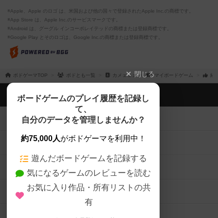
※Apple、Apple のロゴ は、米国および他の国々で登録されたApple Inc.の商標です。
※App Store は、Apple Inc.のサービスマークです。
※Android は、グーグル インコーポレイテッドの商標または登録商標です。
※Google Play とそのロゴは、Google Inc.の商標または登録商標です。
閉じる
ボドゲーマTOP
ボドとも一覧
カメェェェ
マイボードゲーム
経
ボドゲーマTOP
ボードゲームのプレイ履歴を記録し
て、
ボードゲームを検索する
自分のデータを管理しませんか？
約75,000人
がボドゲーマを利用中！
ボードゲームの新着レビュー
遊んだボードゲームを記録する
ボードゲーム会情報
気になるゲームのレビューを読む
お気に入り作品・所有リストの共
メカニクス特集
有
掲示板・トピックス