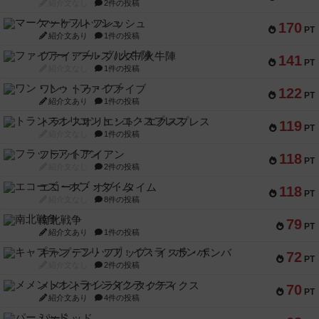
紹介文なし
2件の投稿
マーケットフレッシュ
170
PT
紹介文あり
1件の投稿
ファイアー・ブルズ / 火牛陣
141
PT
紹介文なし
1件の投稿
ワン・トゥ・ファイブ
122
PT
紹介文あり
1件の投稿
トランスオリエント・エクスプレス
119
PT
紹介文なし
1件の投稿
フラットアイアン
118
PT
紹介文なし
2件の投稿
エコーズ・オブ・タイム
118
PT
紹介文なし
8件の投稿
南北戦争
79
PT
紹介文あり
1件の投稿
キャプテン・フリップ：イスラ・ボンバ
72
PT
紹介文なし
2件の投稿
メメントオンラインタクティクス
70
PT
紹介文あり
4件の投稿
パーミッド