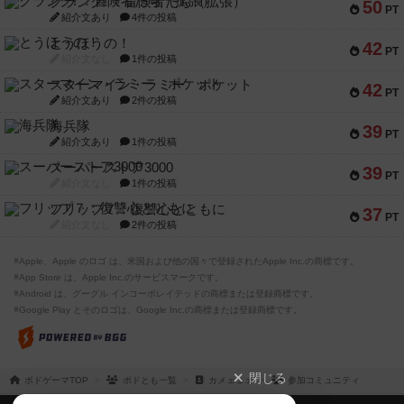
クランク! ：冒険者たち（拡張）
50
PT
紹介文あり
4件の投稿
とうほうの！
42
PT
紹介文なし
1件の投稿
スターマイン・ラミー ポケット
42
PT
紹介文あり
2件の投稿
海兵隊
39
PT
紹介文あり
1件の投稿
スーパーストア3000
39
PT
紹介文なし
1件の投稿
フリップ７：復讐心とともに
37
PT
紹介文なし
2件の投稿
※Apple、Apple のロゴ は、米国および他の国々で登録されたApple Inc.の商標です。
※App Store は、Apple Inc.のサービスマークです。
※Android は、グーグル インコーポレイテッドの商標または登録商標です。
※Google Play とそのロゴは、Google Inc.の商標または登録商標です。
閉じる
ボドゲーマTOP
ボドとも一覧
カメェェェ
参加コミュニティ