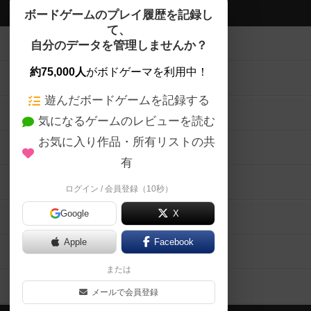
ボドゲーマTOP
ボードゲームのプレイ履歴を記録し
て、
ボードゲームを検索する
自分のデータを管理しませんか？
約75,000人
がボドゲーマを利用中！
ボードゲームの新着レビュー
遊んだボードゲームを記録する
ボードゲーム会情報
気になるゲームのレビューを読む
お気に入り作品・所有リストの共
メカニクス特集
有
掲示板・トピックス
ログイン / 会員登録（10秒）
Google
X
ボドとも・会員一覧
Apple
Facebook
ボードゲーム業界コラム
または
ボドゲーマご利用案内
メールで会員登録