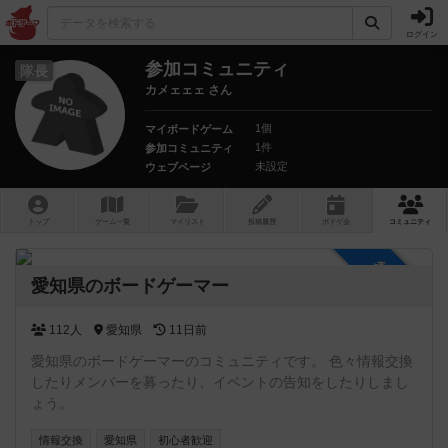
ログイン
参加コミュニティ
隊長
カメェェェ さん
1個
マイボードゲーム
1件
参加コミュニティ
未設定
ウェブページ
トップ
ゲーム一覧
マイリスト
投稿履歴
ボ
ドゲ
会
コミュニティ
参加自由
愛知県のボードゲーマー
112人
愛知県
11日前
愛知県のボードゲーマーのコミュニティです。 色々情報交換
したりメンバーを募ったり、イベントの告知をしたりしまし
ょう。
情報交換
愛知県
初心者歓迎