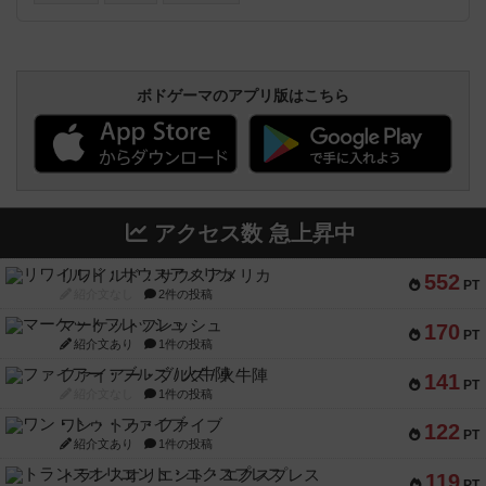
ボドゲーマのアプリ版はこちら
アクセス数 急上昇中
リワイルド：サウスアメリカ
552
PT
紹介文なし
2件の投稿
マーケットフレッシュ
170
PT
紹介文あり
1件の投稿
ファイアー・ブルズ / 火牛陣
141
PT
紹介文なし
1件の投稿
ワン・トゥ・ファイブ
122
PT
紹介文あり
1件の投稿
トランスオリエント・エクスプレス
119
PT