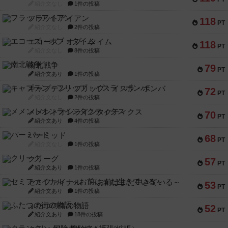
紹介文なし
1件の投稿
フラットアイアン
118
PT
紹介文なし
2件の投稿
エコーズ・オブ・タイム
118
PT
紹介文なし
8件の投稿
南北戦争
79
PT
紹介文あり
1件の投稿
キャプテン・フリップ：イスラ・ボンバ
72
PT
紹介文なし
2件の投稿
メメントオンラインタクティクス
70
PT
紹介文あり
4件の投稿
パーミッド
68
PT
紹介文なし
1件の投稿
クリーグ
57
PT
紹介文あり
1件の投稿
セミファイナル ～お前はまだ生きている～
53
PT
紹介文あり
1件の投稿
ふたつの街の物語
52
PT
紹介文あり
18件の投稿