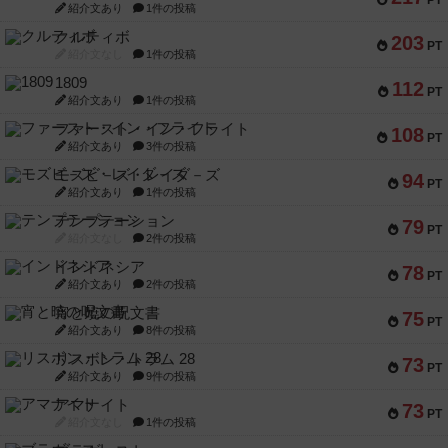
PT
紹介文あり
1件の投稿
クルティボ
203
PT
紹介文なし
1件の投稿
1809
112
PT
紹介文あり
1件の投稿
ファースト・イン・フライト
108
PT
紹介文あり
3件の投稿
モズビ－ズ・レイダ－ズ
94
PT
紹介文あり
1件の投稿
テンプテーション
79
PT
紹介文なし
2件の投稿
インドネシア
78
PT
紹介文あり
2件の投稿
宵と暁の呪文書
75
PT
紹介文あり
8件の投稿
リスボン・トラム 28
73
PT
紹介文あり
9件の投稿
アマナイト
73
PT
紹介文なし
1件の投稿