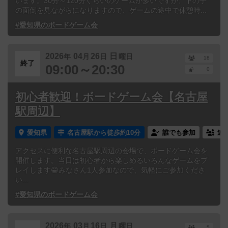
います。30分～120分ぐらいのゲームが多いですが、下の子
の面倒を見ながらになりますので、ゲームの途中で休憩時...
#愛知県のボードゲーム会
2026
04
26
日
年
月
日
曜日
18
終了
09:00～20:30
0
初心者歓迎！ボードゲーム会【名古屋
駅周辺】
愛知県
名古屋駅から徒歩約10分
誰でも参加
連
アクセスに便利な名古屋駅周辺の会場で、ボードゲーム会を
開催します。当日は初心者から楽しめるいろんなゲームをプ
レイします😁みなさん1人参加なので、気軽にご参加くださ
い...
#愛知県のボードゲーム会
2026
03
16
月
年
月
日
曜日
5