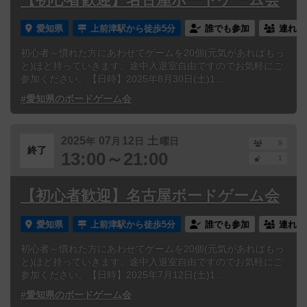
愛知県
上前津駅から徒歩5分
誰でも参加
連れ添
初心者～慣れた方にあわせてゲームを20個(元気があればもっ
と)ほど持っていきます。途中入退室自由ですのでお気軽にご
参加ください。【日時】2025年8月30日(土)1...
#愛知県のボードゲーム会
2025
07
12
土
年
月
日
曜日
9
終了
13:00～21:00
1
【初心者歓迎】名古屋ボードゲーム会
愛知県
上前津駅から徒歩5分
誰でも参加
連れ添
初心者～慣れた方にあわせてゲームを20個(元気があればもっ
と)ほど持っていきます。途中入退室自由ですのでお気軽にご
参加ください。【日時】2025年7月12日(土)1...
#愛知県のボードゲーム会