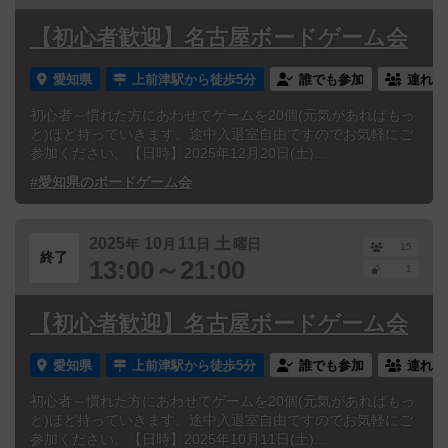
【初心者歓迎】名古屋ボードゲーム会
愛知県
上前津駅から徒歩5分
誰でも参加
連れ添
初心者～慣れた方にあわせてゲームを20個(元気があればもっ
と)ほど持っていきます。途中入退室自由ですのでお気軽にご
参加ください。【日時】2025年12月20日(土)...
#愛知県のボードゲーム会
2025
10
11
土
年
月
日
曜日
15
終了
13:00～21:00
1
【初心者歓迎】名古屋ボードゲーム会
愛知県
上前津駅から徒歩5分
誰でも参加
連れ添
初心者～慣れた方にあわせてゲームを20個(元気があればもっ
と)ほど持っていきます。途中入退室自由ですのでお気軽にご
参加ください。【日時】2025年10月11日(土)...