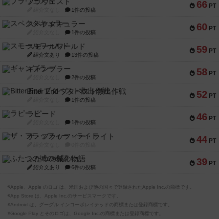
ブラヴェスト
66
PT
紹介文なし
1件の投稿
スペクタキュラー
60
PT
紹介文なし
1件の投稿
スモールワールド
59
PT
紹介文あり
13件の投稿
ギャンブラー
58
PT
紹介文なし
2件の投稿
Bitter End ブタペスト救出作戦
52
PT
紹介文なし
1件の投稿
ラピード
46
PT
紹介文なし
1件の投稿
ザ・フラッフィー・ライト
44
PT
紹介文なし
0件の投稿
ふたつの城の物語
39
PT
紹介文あり
6件の投稿
※Apple、Apple のロゴ は、米国および他の国々で登録されたApple Inc.の商標です。
※App Store は、Apple Inc.のサービスマークです。
※Android は、グーグル インコーポレイテッドの商標または登録商標です。
※Google Play とそのロゴは、Google Inc.の商標または登録商標です。