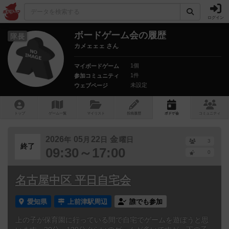
ログイン
ボードゲーム会の履歴
隊長
カメェェェ さん
1個
マイボードゲーム
1件
参加コミュニティ
未設定
ウェブページ
トップ
ゲーム一覧
マイリスト
投稿履歴
ボ
ドゲ
会
コミュニティ
2026
05
22
金
年
月
日
曜日
3
終了
09:30～17:00
0
名古屋中区 平日自宅会
愛知県
上前津駅周辺
誰でも参加
上の子が保育園に行っている間で自宅でゲームを遊ぼうと思