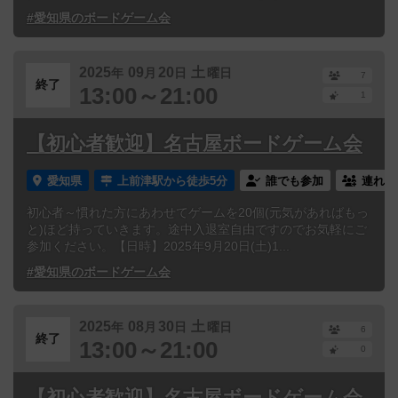
#愛知県のボードゲーム会
2025
09
20
土
年
月
日
曜日
7
終了
13:00～21:00
1
【初心者歓迎】名古屋ボードゲーム会
愛知県
上前津駅から徒歩5分
誰でも参加
連れ添
初心者～慣れた方にあわせてゲームを20個(元気があればもっ
と)ほど持っていきます。途中入退室自由ですのでお気軽にご
参加ください。【日時】2025年9月20日(土)1...
#愛知県のボードゲーム会
2025
08
30
土
年
月
日
曜日
6
終了
13:00～21:00
0
【初心者歓迎】名古屋ボードゲーム会