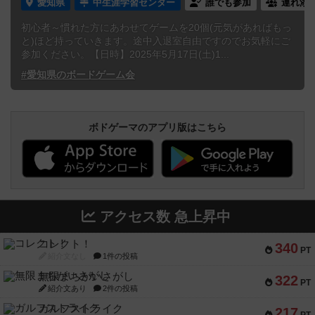
愛知県
中生涯学習センター
誰でも参加
連れ添
初心者～慣れた方にあわせてゲームを20個(元気があればもっ
と)ほど持っていきます。途中入退室自由ですのでお気軽にご
参加ください。【日時】2025年5月17日(土)1...
#愛知県のボードゲーム会
ボドゲーマのアプリ版はこちら
アクセス数 急上昇中
コレクト！
340
PT
紹介文なし
1件の投稿
無限まちがいさがし
322
PT
紹介文あり
2件の投稿
ガルフストライク
217