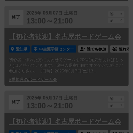
2025
06
07
土
年
月
日
曜日
6
終了
13:00～21:00
0
【初心者歓迎】名古屋ボードゲーム会
愛知県
中生涯学習センター
誰でも参加
連れ添
初心者～慣れた方にあわせてゲームを20個(元気があればもっ
と)ほど持っていきます。途中入退室自由ですのでお気軽にご
参加ください。【日時】2025年6月7日(土)13...
#愛知県のボードゲーム会
2025
05
17
土
年
月
日
曜日
8
終了
13:00～21:00
2
【初心者歓迎】名古屋ボードゲーム会