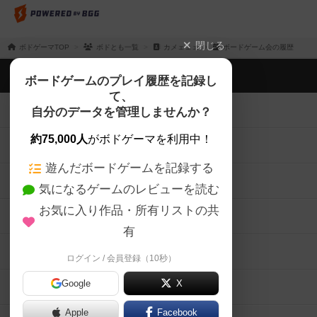
閉じる
ボドゲーマTOP
ボドとも一覧
カメェェェ
ボードゲーム会の履歴
ボドゲーマTOP
ボードゲームのプレイ履歴を記録し
て、
ボードゲームを検索する
自分のデータを管理しませんか？
約75,000人
がボドゲーマを利用中！
ボードゲームの新着レビュー
遊んだボードゲームを記録する
ボードゲーム会情報
気になるゲームのレビューを読む
お気に入り作品・所有リストの共
メカニクス特集
有
掲示板・トピックス
ログイン / 会員登録（10秒）
Google
X
ボドとも・会員一覧
Apple
Facebook