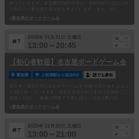
持っていきます。参加費1000円ですが、営利目的ではないの
で当日の人数次第で値引きも考えています。また、2/1...
#愛知県のボードゲーム会
2026
01
31
土
年
月
日
曜日
10
終了
13:00～20:45
1
【初心者歓迎】名古屋ボードゲーム会
愛知県
上前津駅から徒歩5分
誰でも参加
初心者～慣れた方にあわせてゲームを30個(元気があればもっ
と)ほど持っていきます。途中入退室自由ですのでお気軽にご
参加ください。家庭の関係で今後しばらくは少人数の自...
#愛知県のボードゲーム会
2025
12
20
土
年
月
日
曜日
9
終了
13:00～21:00
0