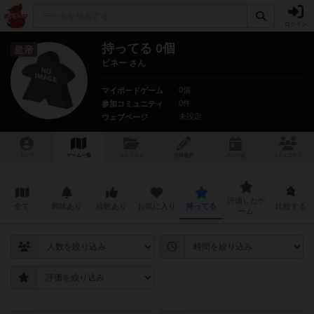
ログイン
持ってる 0個
皇帝
ビネー さん
0個
マイボードゲーム
0件
参加コミュニティ
未設定
ウェブページ
トップ
ゲーム一覧
マイリスト
投稿履歴
ボ
ドゲ
会
コミュニティ
評価したゲ
全て
興味あり
経験あり
お気に入り
持ってる
比較する
ーム