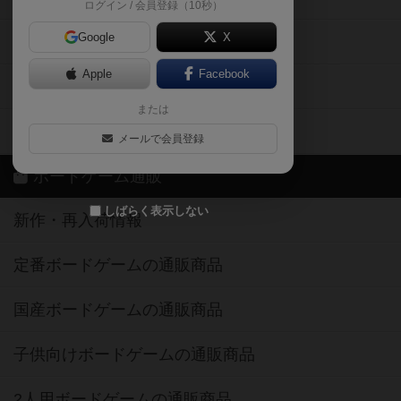
ログイン / 会員登録（10秒）
Google
X
ボドとも・会員一覧
Apple
Facebook
ボードゲーム業界コラム
または
ボドゲーマご利用案内
メールで会員登録
ボードゲーム通販
しばらく表示しない
新作・再入荷情報
定番ボードゲームの通販商品
国産ボードゲームの通販商品
子供向けボードゲームの通販商品
2人用ボードゲームの通販商品