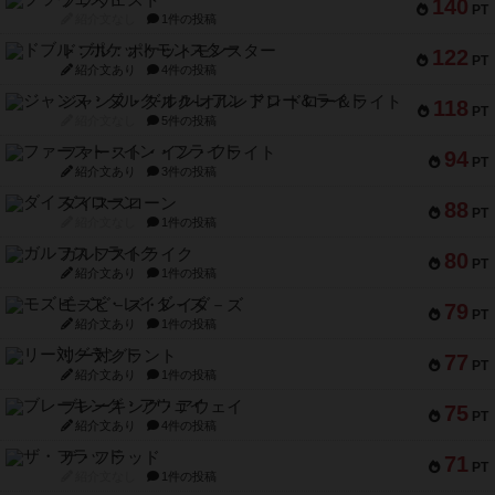
ブラヴェスト
140
PT
紹介文なし
1件の投稿
ドブル：ポケットモンスター
122
PT
紹介文あり
4件の投稿
ジャンヌ・ダルク-オルレアン ドロー＆ライト
118
PT
紹介文なし
5件の投稿
ファースト・イン・フライト
94
PT
紹介文あり
3件の投稿
ダイススローン
88
PT
紹介文なし
1件の投稿
ガルフストライク
80
PT
紹介文あり
1件の投稿
モズビ－ズ・レイダ－ズ
79
PT
紹介文あり
1件の投稿
リー対グラント
77
PT
紹介文あり
1件の投稿
ブレーキング・アウェイ
75
PT
紹介文あり
4件の投稿
ザ・フラッド
71
PT
紹介文なし
1件の投稿