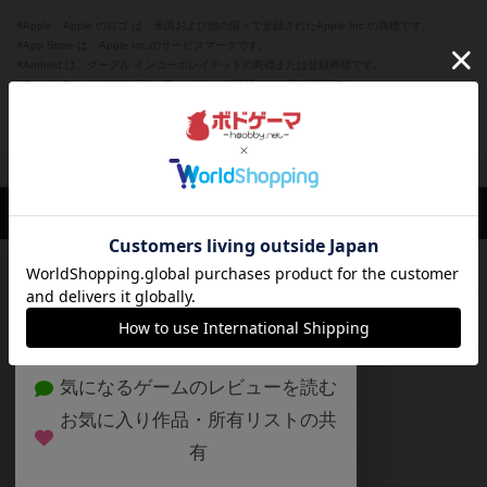
※Apple、Apple のロゴ は、米国および他の国々で登録されたApple Inc.の商標です。
※App Store は、Apple Inc.のサービスマークです。
※Android は、グーグル インコーポレイテッドの商標または登録商標です。
※Google Play とそのロゴは、Google Inc.の商標または登録商標です。
閉じる
ボドゲーマTOP
ボドとも一覧
ビネー
マイボードゲーム
持って
ボドゲーマTOP
ボードゲームのプレイ履歴を記録し
て、
ボードゲームを検索する
自分のデータを管理しませんか？
約75,000人
がボドゲーマを利用中！
ボードゲームの新着レビュー
遊んだボードゲームを記録する
ボードゲーム会情報
気になるゲームのレビューを読む
お気に入り作品・所有リストの共
メカニクス特集
有
掲示板・トピックス