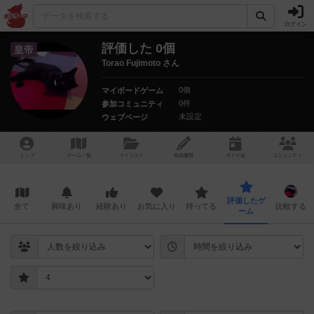
ログイン
評価した 0個
皇帝
Torao Fujimoto さん
0個
マイボードゲーム
0件
参加コミュニティ
未設定
ウェブページ
トップ
ゲーム一覧
マイリスト
投稿履歴
ボ
ドゲ
会
コミュニティ
評価したゲ
全て
興味あり
経験あり
お気に入り
持ってる
比較する
ーム