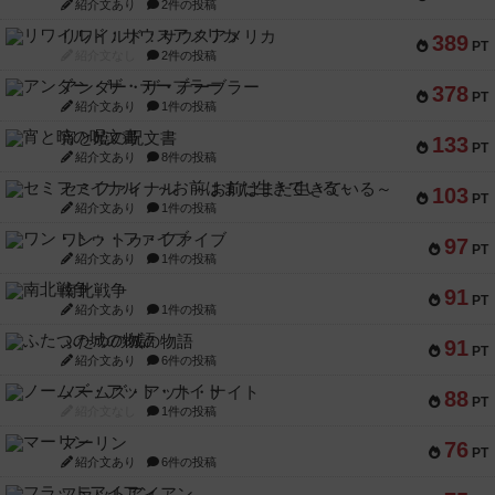
紹介文あり
2件の投稿
リワイルド：サウスアメリカ
389
PT
紹介文なし
2件の投稿
アンダー・ザ・テーブラー
378
PT
紹介文あり
1件の投稿
宵と暁の呪文書
133
PT
紹介文あり
8件の投稿
セミファイナル ～お前はまだ生きている～
103
PT
紹介文あり
1件の投稿
ワン・トゥ・ファイブ
97
PT
紹介文あり
1件の投稿
南北戦争
91
PT
紹介文あり
1件の投稿
ふたつの城の物語
91
PT
紹介文あり
6件の投稿
ノームズ・アット・ナイト
88
PT
紹介文なし
1件の投稿
マーリン
76
PT
紹介文あり
6件の投稿
フラットアイアン