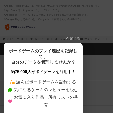
※Apple、Apple のロゴ は、米国および他の国々で登録されたApple Inc.の商標です。
※App Store は、Apple Inc.のサービスマークです。
※Android は、グーグル インコーポレイテッドの商標または登録商標です。
※Google Play とそのロゴは、Google Inc.の商標または登録商標です。
閉じる
ボドゲーマTOP
ボドとも一覧
Torao Fujimoto
マイボードゲーム
ボドゲーマTOP
ボードゲームのプレイ履歴を記録し
て、
ボードゲームを検索する
自分のデータを管理しませんか？
約75,000人
がボドゲーマを利用中！
ボードゲームの新着レビュー
遊んだボードゲームを記録する
ボードゲーム会情報
気になるゲームのレビューを読む
お気に入り作品・所有リストの共
メカニクス特集
有
掲示板・トピックス