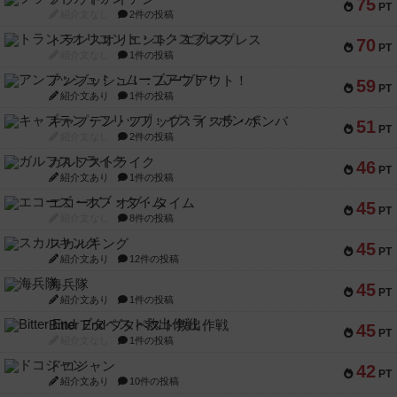
75
PT
紹介文なし
2件の投稿
トランスオリエント・エクスプレス
70
PT
紹介文なし
1件の投稿
アンブッシュ！：ムーブアウト！
59
PT
紹介文あり
1件の投稿
キャプテン・フリップ：イスラ・ボンバ
51
PT
紹介文なし
2件の投稿
ガルフストライク
46
PT
紹介文あり
1件の投稿
エコーズ・オブ・タイム
45
PT
紹介文なし
8件の投稿
スカルキング
45
PT
紹介文あり
12件の投稿
海兵隊
45
PT
紹介文あり
1件の投稿
Bitter End ブタペスト救出作戦
45
PT
紹介文なし
1件の投稿
ドコジャン
42
PT
紹介文あり
10件の投稿