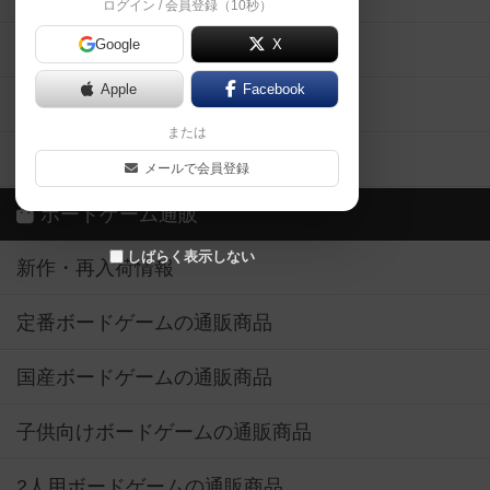
ログイン / 会員登録（10秒）
Google
X
ボドとも・会員一覧
Apple
Facebook
ボードゲーム業界コラム
または
ボドゲーマご利用案内
メールで会員登録
ボードゲーム通販
しばらく表示しない
新作・再入荷情報
定番ボードゲームの通販商品
国産ボードゲームの通販商品
子供向けボードゲームの通販商品
2人用ボードゲームの通販商品