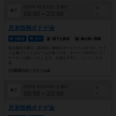
2025
05
31
土
年
月
日
曜日
1
終了
19:00～23:59
0
月末恒例ボドゲ会
大阪府
天六
誰でも参加
連れ添い登録
毎月最終土曜日（原則的）開催のボードゲーム会です。ライ
トな層でライトなゲームが多いです。チャージ500円とワン
オーダーお願いいたします。お酒を片手に、ということが
多...
#大阪府のボードゲーム会
2025
04
26
土
年
月
日
曜日
1
終了
19:00～23:59
0
月末恒例ボドゲ会