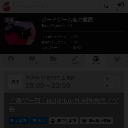
ログイン
ボードゲーム会の履歴
皇帝
Torao Fujimoto さん
0個
マイボードゲーム
0件
参加コミュニティ
未設定
ウェブページ
トップ
ゲーム一覧
マイリスト
投稿履歴
ボ
ドゲ
会
コミュニティ
2026
07
25
土
年
月
日
曜日
1
終了
19:00～23:59
0
「酒ゲー部」Neighbor月末恒例ボドゲ
会
大阪府
天六
誰でも参加
連れ添い登録