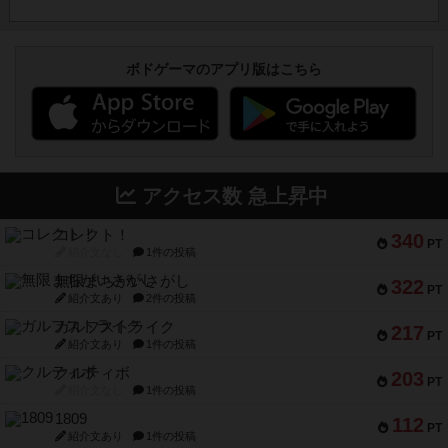
ボドゲーマのアプリ版はこちら
アクセス数 急上昇中
コレクト！
340
PT
紹介文なし
1件の投稿
無限まちがいさがし
322
PT
紹介文あり
2件の投稿
ガルフストライク
217
PT
紹介文あり
1件の投稿
クルティボ
203
PT
紹介文なし
1件の投稿
1809
112
PT
紹介文あり
1件の投稿