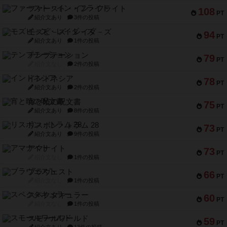
ファースト・イン・フライト
108
PT
紹介文あり
3件の投稿
モズビ－ズ・レイダ－ズ
94
PT
紹介文あり
1件の投稿
テンプテーション
79
PT
紹介文なし
2件の投稿
インドネシア
78
PT
紹介文あり
2件の投稿
宵と暁の呪文書
75
PT
紹介文あり
8件の投稿
リスボン・トラム 28
73
PT
紹介文あり
9件の投稿
アマナイト
73
PT
紹介文なし
1件の投稿
ブラヴェスト
66
PT
紹介文なし
1件の投稿
スペクタキュラー
60
PT
紹介文なし
1件の投稿
スモールワールド
59
PT