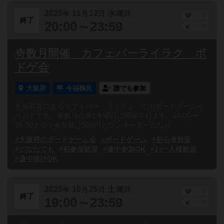
2025
11
12
水
年
月
日
曜日
1
終了
20:00～23:59
0
奇数月開催 カフェバーライラク ボ
ドゲ会
大阪府
今福鶴見
誰でも参加
今福鶴見にあるカフェバー「ライラク」でのボードゲームイ
ベントです。奇数月の第2水曜日に開催されます。20:00〜
26:00までで参加費は500円とワンオーダーになり...
#大阪府のボードゲーム会
#ボードゲーム
#初心者歓迎
#どなたでも
#初参加歓迎
#途中参加OK
#お一人様歓迎
#途中抜けOK
2025
10
25
土
年
月
日
曜日
1
終了
19:00～23:59
0