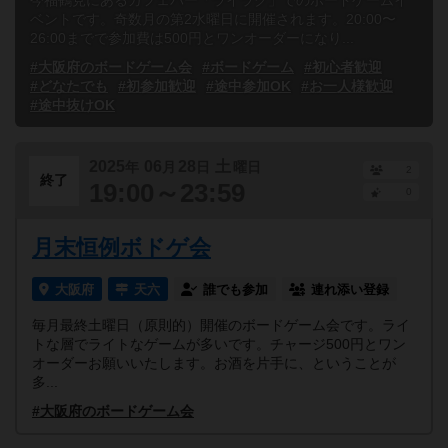
今福鶴見にあるカフェバー「ライラク」でのボードゲームイ
ベントです。奇数月の第2水曜日に開催されます。20:00〜
26:00までで参加費は500円とワンオーダーになり...
#大阪府のボードゲーム会
#ボードゲーム
#初心者歓迎
#どなたでも
#初参加歓迎
#途中参加OK
#お一人様歓迎
#途中抜けOK
2025
06
28
土
年
月
日
曜日
2
終了
19:00～23:59
0
月末恒例ボドゲ会
大阪府
天六
誰でも参加
連れ添い登録
毎月最終土曜日（原則的）開催のボードゲーム会です。ライ
トな層でライトなゲームが多いです。チャージ500円とワン
オーダーお願いいたします。お酒を片手に、ということが
多...
#大阪府のボードゲーム会