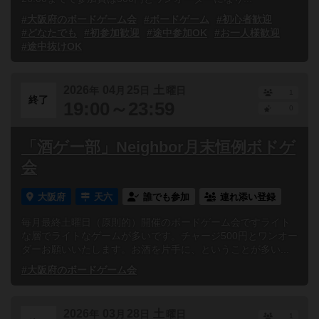
#大阪府のボードゲーム会
#ボードゲーム
#初心者歓迎
#どなたでも
#初参加歓迎
#途中参加OK
#お一人様歓迎
#途中抜けOK
2026
04
25
土
年
月
日
曜日
1
終了
19:00～23:59
0
「酒ゲー部」Neighbor月末恒例ボドゲ
会
大阪府
天六
誰でも参加
連れ添い登録
毎月最終土曜日（原則的）開催のボードゲーム会ですライト
な層でライトなゲームが多いです。チャージ500円とワンオー
ダーお願いいたします。お酒を片手に、ということが多い...
#大阪府のボードゲーム会
2026
03
28
土
年
月
日
曜日
1