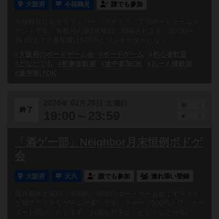
大阪府
今福鶴見
誰でも参加
今福鶴見にあるカフェバー「ライラク」でのボードゲームイ
ベントです。奇数月の第2水曜日に開催されます。20:00〜
26:00までで参加費は500円とワンオーダーになり...
#大阪府のボードゲーム会
#ボードゲーム
#初心者歓迎
#どなたでも
#初参加歓迎
#途中参加OK
#お一人様歓迎
#途中抜けOK
2026
02
28
土
年
月
日
曜日
1
終了
19:00～23:59
0
「酒ゲー部」Neighbor月末恒例ボドゲ
会
大阪府
天六
誰でも参加
連れ添い登録
毎月最終土曜日（原則的）開催のボードゲーム会ですライト
な層でライトなゲームが多いです。チャージ500円とワンオー
ダーお願いいたします。お酒を片手に、ということが多い...