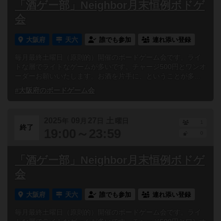
「酒ゲー部」Neighbor月末恒例ボドゲ
会
大阪府
天六
誰でも参加
連れ添い登録
毎月最終土曜日（原則的）開催のボードゲーム会です。ライ
トな層でライトなゲームが多いです。チャージ500円とワンオ
ーダーお願いいたします。お酒を片手に、ということが多...
#大阪府のボードゲーム会
2025
09
27
土
年
月
日
曜日
1
終了
19:00～23:59
0
「酒ゲー部」Neighbor月末恒例ボドゲ
会
大阪府
天六
誰でも参加
連れ添い登録
毎月最終土曜日（原則的）開催のボードゲーム会です。ライ