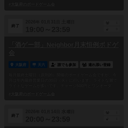
#大阪府のボードゲーム会
2026
01
31
土
年
月
日
曜日
1
終了
19:00～23:59
0
「酒ゲー部」Neighbor月末恒例ボドゲ
会
大阪府
天六
誰でも参加
連れ添い登録
毎月最終土曜日（原則的）開催のボードゲーム会ですが、今
月は年内最終営業日の30日（火）に行います。ライトな層で
ライトなゲームが多いです。チャージ500円とワンオーダ...
#大阪府のボードゲーム会
2026
01
14
水
年
月
日
曜日
1
終了
20:00～23:59
1