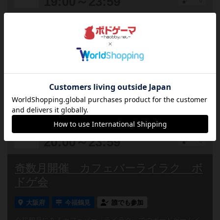
19:00～23:59
0
月末恒例ボドゲ会
大阪府
天六
誰でも参加
連れ添い登録
毎月最終土曜日（原則的）開催のボードゲーム会です。ライ
トな層でライトなゲームが多いです。チャージ500円とワンオ
ーダーお願いいたします。お酒を片手に、ということが多...
#大阪府のボードゲーム会
2025
07
09
水
年
月
日
曜日
1
終了
20:00～23:59
0
奇数月開催 カフェバーライラク ボ
ドゲ会
大阪府
今福鶴見
誰でも参加