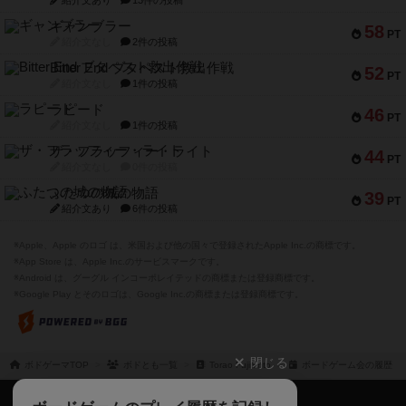
紹介文あり
13件の投稿
ギャンブラー
58
PT
紹介文なし
2件の投稿
Bitter End ブタペスト救出作戦
52
PT
紹介文なし
1件の投稿
ラピード
46
PT
紹介文なし
1件の投稿
ザ・フラッフィー・ライト
44
PT
紹介文なし
0件の投稿
ふたつの城の物語
39
PT
紹介文あり
6件の投稿
※Apple、Apple のロゴ は、米国および他の国々で登録されたApple Inc.の商標です。
※App Store は、Apple Inc.のサービスマークです。
※Android は、グーグル インコーポレイテッドの商標または登録商標です。
※Google Play とそのロゴは、Google Inc.の商標または登録商標です。
閉じる
ボドゲーマTOP
ボドとも一覧
Torao Fujimoto
ボードゲーム会の履歴
ボドゲーマTOP