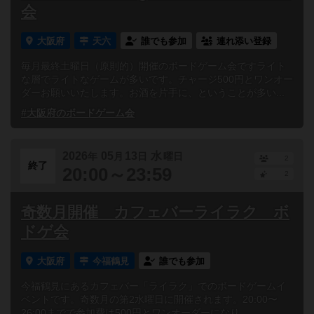
会
大阪府
天六
誰でも参加
連れ添い登録
毎月最終土曜日（原則的）開催のボードゲーム会ですライト
な層でライトなゲームが多いです。チャージ500円とワンオー
ダーお願いいたします。お酒を片手に、ということが多い...
#大阪府のボードゲーム会
2026
05
13
水
年
月
日
曜日
2
終了
20:00～23:59
2
奇数月開催 カフェバーライラク ボ
ドゲ会
大阪府
今福鶴見
誰でも参加
今福鶴見にあるカフェバー「ライラク」でのボードゲームイ
ベントです。奇数月の第2水曜日に開催されます。20:00〜
26:00までで参加費は500円とワンオーダーになり...