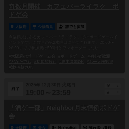
奇数月開催 カフェバーライラク ボ
ドゲ会
大阪府
今福鶴見
誰でも参加
今福鶴見にあるカフェバー「ライラク」でのボードゲームイ
ベントです。奇数月の第2水曜日に開催されます。20:00〜
26:00までで参加費は500円とワンオーダーになり...
#大阪府のボードゲーム会
#ボードゲーム
#初心者歓迎
#どなたでも
#初参加歓迎
#途中参加OK
#お一人様歓迎
#途中抜けOK
2025
12
30
火
年
月
日
曜日
1
終了
19:00～23:59
0
「酒ゲー部」Neighbor月末恒例ボドゲ
会
大阪府
天六
誰でも参加
連れ添い登録