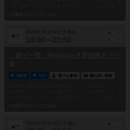
トな層でライトなゲームが多いです。チャージ500円とワンオ
ーダーお願いいたします。お酒を片手に、ということが多...
#大阪府のボードゲーム会
2025
08
30
土
年
月
日
曜日
1
終了
19:00～23:59
0
「酒ゲー部」Neighbor月末恒例ボドゲ
会
大阪府
天六
誰でも参加
連れ添い登録
毎月最終土曜日（原則的）開催のボードゲーム会です。ライ
トな層でライトなゲームが多いです。チャージ500円とワンオ
ーダーお願いいたします。お酒を片手に、ということが多...
#大阪府のボードゲーム会
2025
07
26
土
年
月
日
曜日
1
終了