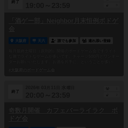
終了
19:00～23:59
0
「酒ゲー部」Neighbor月末恒例ボドゲ
会
大阪府
天六
誰でも参加
連れ添い登録
毎月最終土曜日（原則的）開催のボードゲーム会ですライト
な層でライトなゲームが多いです。チャージ500円とワンオー
ダーお願いいたします。お酒を片手に、ということが多い...
#大阪府のボードゲーム会
2026
03
11
水
年
月
日
曜日
1
終了
20:00～23:59
2
奇数月開催 カフェバーライラク ボ
ドゲ会