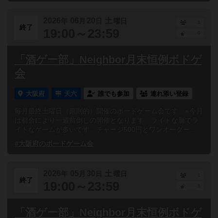
2026
06
20
土
年
月
日
曜日
1
終了
19:00～23:59
0
「酒ゲー部」Neighbor月末恒例ボドゲ
会
大阪府
天六
誰でも参加
連れ添い登録
毎月最終土曜日（原則的）開催のボードゲーム会です。※今月
は都合により一週前倒しの開催となります。ライトな層でラ
イトなゲームが多いです。チャージ500円とワンオーダー...
#大阪府のボードゲーム会
2026
05
30
土
年
月
日
曜日
1
終了
19:00～23:59
1
「酒ゲー部」Neighbor月末恒例ボドゲ