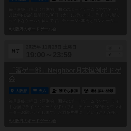
毎月最終土曜日（原則的）開催のボードゲーム会ですが、今
月は年内最終営業日の30日（火）に行います。ライトな層で
ライトなゲームが多いです。チャージ500円とワンオーダ...
#大阪府のボードゲーム会
2025
11
29
土
年
月
日
曜日
1
終了
19:00～23:59
0
「酒ゲー部」Neighbor月末恒例ボドゲ
会
大阪府
天六
誰でも参加
連れ添い登録
毎月最終土曜日（原則的）開催のボードゲーム会です。ライ
トな層でライトなゲームが多いです。チャージ500円とワンオ
ーダーお願いいたします。お酒を片手に、ということが多...
#大阪府のボードゲーム会