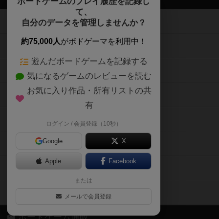
ボードゲームのプレイ履歴を記録し
て、
ボードゲームを検索する
自分のデータを管理しませんか？
約75,000人
がボドゲーマを利用中！
ボードゲームの新着レビュー
遊んだボードゲームを記録する
ボードゲーム会情報
気になるゲームのレビューを読む
お気に入り作品・所有リストの共
メカニクス特集
有
掲示板・トピックス
ログイン / 会員登録（10秒）
Google
X
ボドとも・会員一覧
Apple
Facebook
ボードゲーム業界コラム
または
ボドゲーマご利用案内
メールで会員登録
ボードゲーム通販