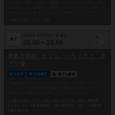
毎月最終土曜日（原則的）開催のボードゲーム会です。※今月
は都合により一週前倒しの開催となります。ライトな層でラ
イトなゲームが多いです。チャージ500円とワンオーダー...
#大阪府のボードゲーム会
2026
07
08
水
年
月
日
曜日
1
終了
20:00～23:59
0
奇数月開催 カフェバーライラク ボ
ドゲ会
大阪府
今福鶴見
誰でも参加
今福鶴見にあるカフェバー「ライラク」でのボードゲームイ
ベントです。奇数月の第2水曜日に開催されます。20:00〜
26:00までで参加費は500円とワンオーダーになり...
#大阪府のボードゲーム会
#ボードゲーム
#初心者歓迎
#どなたでも
#初参加歓迎
#途中参加OK
#お一人様歓迎
#途中抜けOK