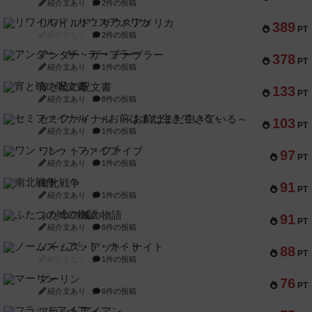
紹介文あり
2件の投稿
リワイルド：サウスアメリカ
389
PT
紹介文なし
2件の投稿
アンダー・ザ・テーブラー
378
PT
紹介文あり
1件の投稿
宵と暁の呪文書
133
PT
紹介文あり
8件の投稿
セミファイナル ～お前はまだ生きている～
103
PT
紹介文あり
1件の投稿
ワン・トゥ・ファイブ
97
PT
紹介文あり
1件の投稿
南北戦争
91
PT
紹介文あり
1件の投稿
ふたつの城の物語
91
PT
紹介文あり
6件の投稿
ノームズ・アット・ナイト
88
PT
紹介文なし
1件の投稿
マーリン
76
PT
紹介文あり
6件の投稿
フラットアイアン