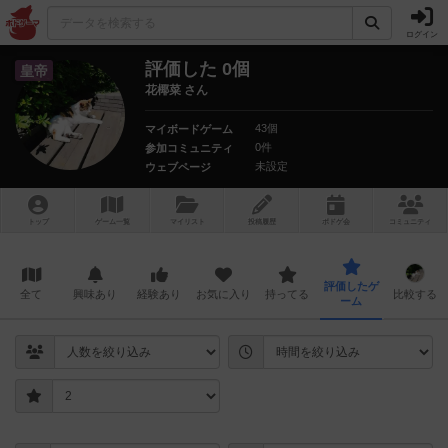
ログイン
評価した 0個
皇帝
花椰菜 さん
43個
マイボードゲーム
0件
参加コミュニティ
未設定
ウェブページ
トップ
ゲーム一覧
マイリスト
投稿履歴
ボ
ドゲ
会
コミュニティ
評価したゲ
全て
興味あり
経験あり
お気に入り
持ってる
比較する
ーム