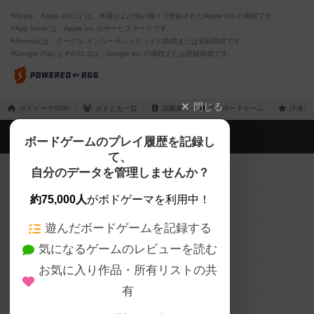
※Apple、Apple のロゴ は、米国および他の国々で登録されたApple Inc.の商標です。
※App Store は、Apple Inc.のサービスマークです。
※Android は、グーグル インコーポレイテッドの商標または登録商標です。
※Google Play とそのロゴは、Google Inc.の商標または登録商標です。
閉じる
ボドゲーマTOP
ボドとも一覧
花椰菜
マイボードゲーム
評価し
ボドゲーマTOP
ボードゲームのプレイ履歴を記録し
て、
ボードゲームを検索する
自分のデータを管理しませんか？
約75,000人
がボドゲーマを利用中！
ボードゲームの新着レビュー
遊んだボードゲームを記録する
ボードゲーム会情報
気になるゲームのレビューを読む
お気に入り作品・所有リストの共
メカニクス特集
有
掲示板・トピックス