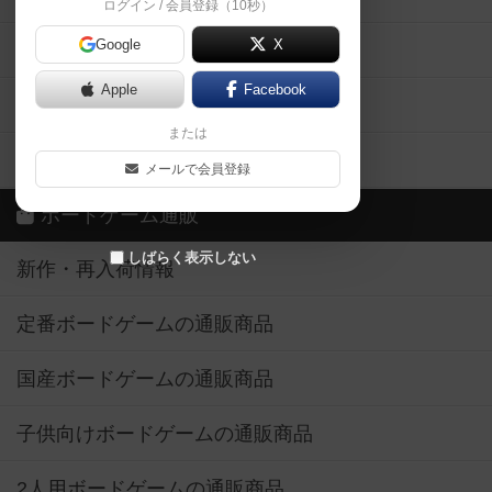
ログイン / 会員登録（10秒）
Google
X
ボドとも・会員一覧
Apple
Facebook
ボードゲーム業界コラム
または
ボドゲーマご利用案内
メールで会員登録
ボードゲーム通販
しばらく表示しない
新作・再入荷情報
定番ボードゲームの通販商品
国産ボードゲームの通販商品
子供向けボードゲームの通販商品
2人用ボードゲームの通販商品