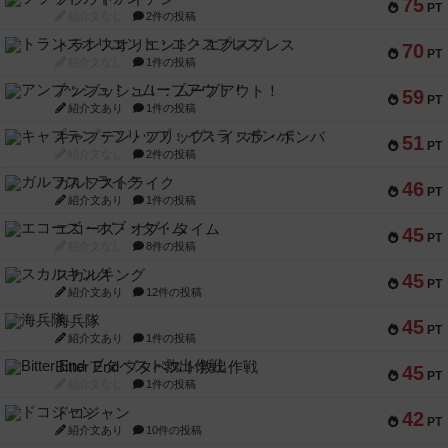
75
PT
紹介文なし
2件の投稿
トランスオリエント・エクスプレス
70
PT
紹介文なし
1件の投稿
アンブッシュ！：ムーブアウト！
59
PT
紹介文あり
1件の投稿
キャプテン・フリップ：イスラ・ボンバ
51
PT
紹介文なし
2件の投稿
ガルフストライク
46
PT
紹介文あり
1件の投稿
エコーズ・オブ・タイム
45
PT
紹介文なし
8件の投稿
スカルキング
45
PT
紹介文あり
12件の投稿
海兵隊
45
PT
紹介文あり
1件の投稿
Bitter End ブタペスト救出作戦
45
PT
紹介文なし
1件の投稿
ドコジャン
42
PT
紹介文あり
10件の投稿