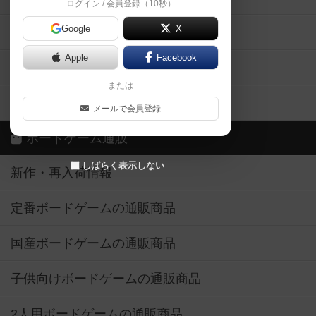
ログイン / 会員登録（10秒）
Google
X
ボドとも・会員一覧
Apple
Facebook
ボードゲーム業界コラム
または
ボドゲーマご利用案内
メールで会員登録
ボードゲーム通販
しばらく表示しない
新作・再入荷情報
定番ボードゲームの通販商品
国産ボードゲームの通販商品
子供向けボードゲームの通販商品
2人用ボードゲームの通販商品