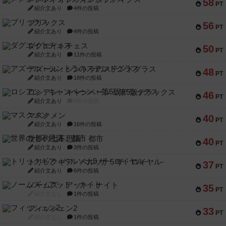
58
PT
紹介文あり
4件の投稿
ブリックス
56
PT
紹介文あり
4件の投稿
ダグエイトチェス
50
PT
紹介文あり
11件の投稿
アズール：シントラのステンドグラス
48
PT
紹介文あり
18件の投稿
ロシアン・キャンペーン：第5版デラックス
46
PT
紹介文あり
0件の投稿
マスクメン
40
PT
紹介文あり
16件の投稿
世界の七不思議：都市
40
PT
紹介文あり
3件の投稿
トリックギア - ペルソナ5 ザ・ロイヤル-
37
PT
紹介文あり
6件の投稿
ノームズ・アット・ナイト
35
PT
紹介文なし
1件の投稿
フィッシェン2
33
PT
紹介文なし
1件の投稿