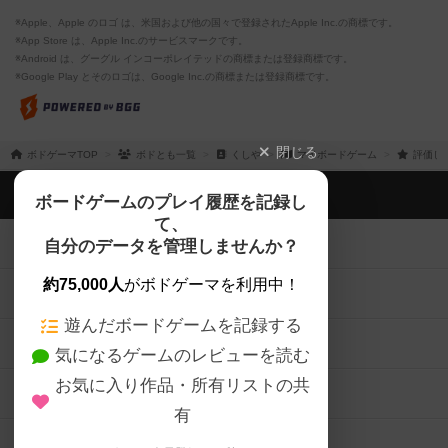
※Apple、Apple のロゴ は、米国および他の国々で登録されたApple Inc.の商標です。
※App Store は、Apple Inc.のサービスマークです。
※Android は、グーグル インコーポレイテッドの商標または登録商標です。
※Google Play とそのロゴは、Google Inc.の商標または登録商標です。
閉じる
ボドゲーマTOP
ボドとも一覧
くしや
マイボードゲーム
評価し
ボドゲーマTOP
ボードゲームのプレイ履歴を記録し
て、
ボードゲームを検索する
自分のデータを管理しませんか？
約75,000人
がボドゲーマを利用中！
ボードゲームの新着レビュー
遊んだボードゲームを記録する
ボードゲーム会情報
気になるゲームのレビューを読む
お気に入り作品・所有リストの共
メカニクス特集
有
掲示板・トピックス