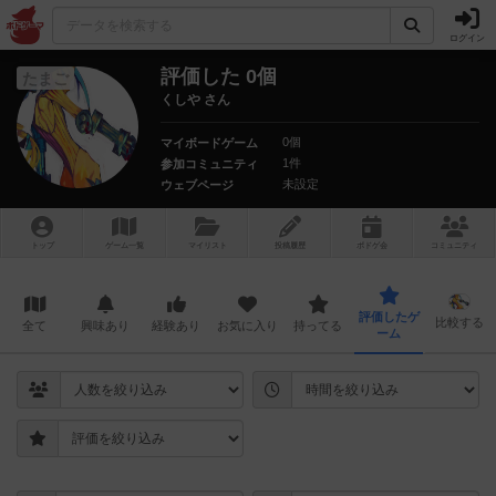
ログイン
評価した 0個
たまご
くしや さん
0個
マイボードゲーム
1件
参加コミュニティ
未設定
ウェブページ
トップ
ゲーム一覧
マイリスト
投稿履歴
ボ
ドゲ
会
コミュニティ
評価したゲ
比較する
全て
興味あり
経験あり
お気に入り
持ってる
ーム