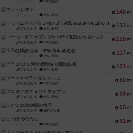
紹介文なし
2件の投稿
コンテナ
148
PT
紹介文なし
1件の投稿
ドゥームド・バタリオンズ：ASLモジュール11
132
PT
紹介文あり
1件の投稿
コード・オブ・ブシドー：ASLモジュール8
126
PT
紹介文あり
1件の投稿
宝石の煌き：デュエル 偽造者
117
PT
紹介文なし
1件の投稿
クランク! ：冒険者たち（拡張）
101
PT
紹介文あり
4件の投稿
マーケットフレッシュ
80
PT
紹介文あり
1件の投稿
クロス・オブ・アイアン
68
PT
紹介文あり
3件の投稿
ふたつの街の物語
65
PT
紹介文あり
18件の投稿
とうほうの！
61
PT
紹介文なし
1件の投稿
メメントオンラインタクティクス