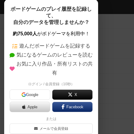
ボドゲーマTOP
ボードゲームのプレイ履歴を記録し
て、
ボードゲームを検索する
自分のデータを管理しませんか？
約75,000人
がボドゲーマを利用中！
ボードゲームの新着レビュー
遊んだボードゲームを記録する
ボードゲーム会情報
気になるゲームのレビューを読む
お気に入り作品・所有リストの共
メカニクス特集
有
掲示板・トピックス
ログイン / 会員登録（10秒）
Google
X
ボドとも・会員一覧
Apple
Facebook
ボードゲーム業界コラム
または
ボドゲーマご利用案内
メールで会員登録