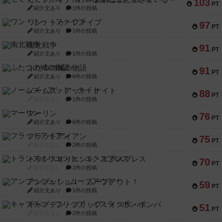
103
PT
紹介文あり
1件の投稿
ワン・トゥ・ファイブ
97
PT
紹介文あり
1件の投稿
南北戦争
91
PT
紹介文あり
1件の投稿
ふたつの城の物語
91
PT
紹介文あり
6件の投稿
ノームズ・アット・ナイト
88
PT
紹介文なし
1件の投稿
マーリン
76
PT
紹介文あり
6件の投稿
フラットアイアン
75
PT
紹介文なし
2件の投稿
トランスオリエント・エクスプレス
70
PT
紹介文なし
1件の投稿
アンブッシュ！：ムーブアウト！
59
PT
紹介文あり
1件の投稿
キャプテン・フリップ：イスラ・ボンバ
51
PT
紹介文なし
2件の投稿