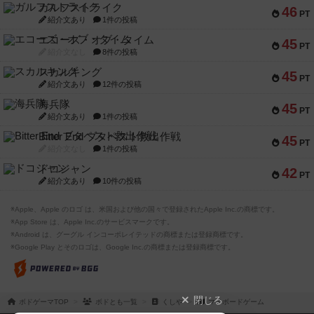
ガルフストライク
46
PT
紹介文あり
1件の投稿
エコーズ・オブ・タイム
45
PT
紹介文なし
8件の投稿
スカルキング
45
PT
紹介文あり
12件の投稿
海兵隊
45
PT
紹介文あり
1件の投稿
Bitter End ブタペスト救出作戦
45
PT
紹介文なし
1件の投稿
ドコジャン
42
PT
紹介文あり
10件の投稿
※Apple、Apple のロゴ は、米国および他の国々で登録されたApple Inc.の商標です。
※App Store は、Apple Inc.のサービスマークです。
※Android は、グーグル インコーポレイテッドの商標または登録商標です。
※Google Play とそのロゴは、Google Inc.の商標または登録商標です。
閉じる
ボドゲーマTOP
ボドとも一覧
くしや
マイボードゲーム