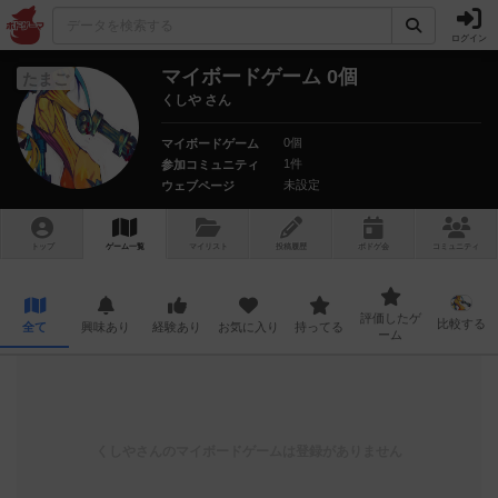
ログイン
マイボードゲーム 0個
たまご
くしや さん
0個
マイボードゲーム
1件
参加コミュニティ
未設定
ウェブページ
トップ
ゲーム一覧
マイリスト
投稿履歴
ボ
ドゲ
会
コミュニティ
評価したゲ
比較する
全て
興味あり
経験あり
お気に入り
持ってる
ーム
くしや
さんのマイボードゲームは登録がありません