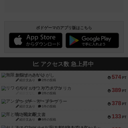
ボドゲーマのアプリ版はこちら
アクセス数 急上昇中
無限まちがいさがし
574
PT
紹介文あり
2件の投稿
リワイルド：サウスアメリカ
389
PT
紹介文なし
2件の投稿
アンダー・ザ・テーブラー
378
PT
紹介文あり
1件の投稿
宵と暁の呪文書
133
PT
紹介文あり
8件の投稿
セミファイナル ～お前はまだ生きている～