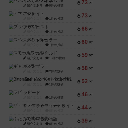
リスボン・トラム 28
73
PT
紹介文あり
9件の投稿
アマナイト
73
PT
紹介文なし
1件の投稿
ブラヴェスト
66
PT
紹介文なし
1件の投稿
スペクタキュラー
60
PT
紹介文なし
1件の投稿
スモールワールド
59
PT
紹介文あり
13件の投稿
ギャンブラー
58
PT
紹介文なし
2件の投稿
Bitter End ブタペスト救出作戦
52
PT
紹介文なし
1件の投稿
ラピード
46
PT
紹介文なし
1件の投稿
ザ・フラッフィー・ライト
44
PT
紹介文なし
0件の投稿
ふたつの城の物語
39
PT
紹介文あり
6件の投稿