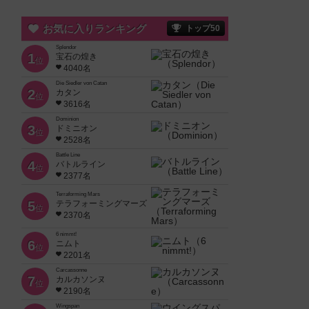
お気に入りランキング
トップ50
Splendor
1
宝石の煌き
位
4040名
Die Siedler von Catan
2
カタン
位
3616名
Dominion
3
ドミニオン
位
2528名
Battle Line
4
バトルライン
位
2377名
Terraforming Mars
5
テラフォーミングマーズ
位
2370名
6 nimmt!
6
ニムト
位
2201名
Carcassonne
7
カルカソンヌ
位
2190名
Wingspan