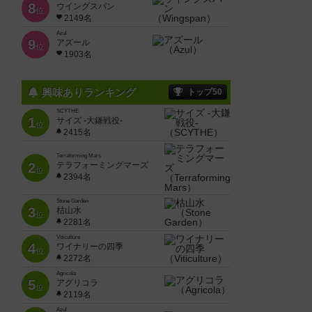
8
ウイングスパン
位
2149名
Azul
9
アズール
位
1903名
興味ありランキング
トップ50
SCYTHE
1
サイズ -大鎌戦役-
位
2415名
Terraforming Mars
2
テラフォーミングマーズ
位
2394名
Stone Garden
3
枯山水
位
2281名
Viticulture
4
ワイナリーの四季
位
2272名
Agricola
5
アグリコラ
位
2119名
Azul