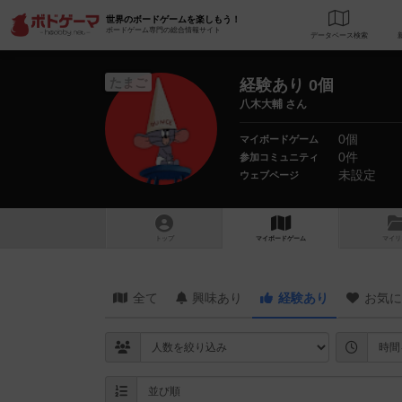
世界のボードゲームを楽しもう！
ボードゲーム専門の総合情報サイト
データベース
検
たまご
経験あり 0個
八木大輔 さん
0個
マイボードゲーム
0件
参加コミュニティ
未設定
ウェブページ
トップ
マイボードゲーム
マイリ
全て
興味あり
経験あり
お気に