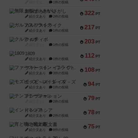
紹介文なし
1件の投稿
無限まちがいさがし
322
PT
紹介文あり
2件の投稿
ガルフストライク
217
PT
紹介文あり
1件の投稿
クルティボ
203
PT
紹介文なし
1件の投稿
1809
112
PT
紹介文あり
1件の投稿
ファースト・イン・フライト
108
PT
紹介文あり
3件の投稿
モズビ－ズ・レイダ－ズ
94
PT
紹介文あり
1件の投稿
テンプテーション
79
PT
紹介文なし
2件の投稿
インドネシア
78
PT
紹介文あり
2件の投稿
宵と暁の呪文書
75
PT
紹介文あり
8件の投稿