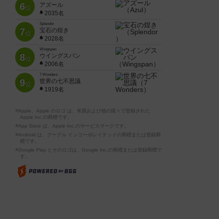
6
アズール
位
2035名
Splendor
7
宝石の煌き
位
2028名
Wingspan
8
ウイングスパン
位
2006名
7 Wonders
9
世界の七不思議
位
1919名
※Apple、Apple のロゴ は、米国および他の国々で登録された
Apple Inc.の商標です。
※App Store は、Apple Inc.のサービスマークです。
※Android は、グーグル インコーポレイテッドの商標または登録商
標です。
※Google Play とそのロゴは、Google Inc.の商標または登録商標で
す。