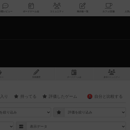
索
新着レビュー
ボードゲーム会
コミュニティ
掲示板一覧
スト
投稿履歴
ボ
ー
ドゲ
ーム
会
参加
コミュニティ
入り
持ってる
評価したゲーム
自分と
比較する