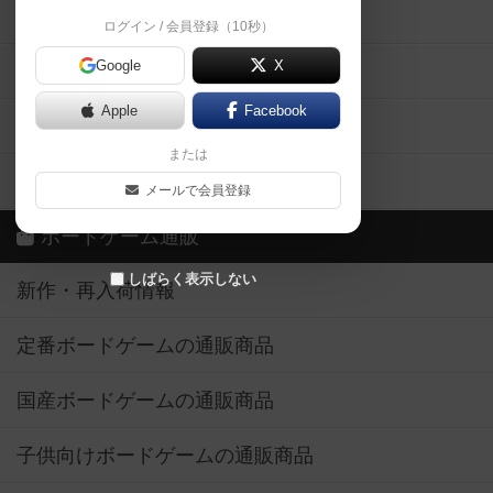
掲示板・トピックス
ログイン / 会員登録（10秒）
Google
X
ボドとも・会員一覧
Apple
Facebook
ボードゲーム業界コラム
または
ボドゲーマご利用案内
メールで会員登録
ボードゲーム通販
しばらく表示しない
新作・再入荷情報
定番ボードゲームの通販商品
国産ボードゲームの通販商品
子供向けボードゲームの通販商品