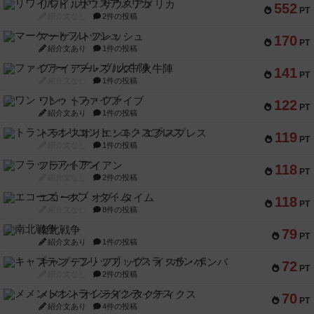
リワイルド：サウスアメリカ
552
PT
紹介文なし
2件の投稿
マーケットフレッシュ
170
PT
紹介文あり
1件の投稿
ファイアー・ブルズ / 火牛陣
141
PT
紹介文なし
1件の投稿
ワン・トゥ・ファイブ
122
PT
紹介文あり
1件の投稿
トランスオリエント・エクスプレス
119
PT
紹介文なし
1件の投稿
フラットアイアン
118
PT
紹介文なし
2件の投稿
エコーズ・オブ・タイム
118
PT
紹介文なし
8件の投稿
南北戦争
79
PT
紹介文あり
1件の投稿
キャプテン・フリップ：イスラ・ボンバ
72
PT
紹介文なし
2件の投稿
メメントオンラインタクティクス
70
PT
紹介文あり
4件の投稿