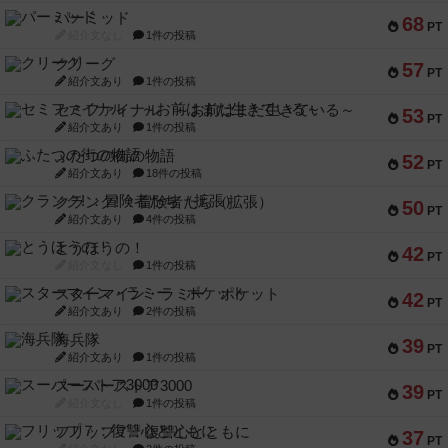
パーミッド
68
PT
紹介文なし
1件の投稿
クリーグ
57
PT
紹介文あり
1件の投稿
セミファイナル ～お前はまだ生きている～
53
PT
紹介文あり
1件の投稿
ふたつの街の物語
52
PT
紹介文あり
18件の投稿
クランク! ：冒険者たち（拡張）
50
PT
紹介文あり
4件の投稿
とうほうの！
42
PT
紹介文なし
1件の投稿
スターマイン・ラミー ポケット
42
PT
紹介文あり
2件の投稿
海兵隊
39
PT
紹介文あり
1件の投稿
スーパーストア3000
39
PT
紹介文なし
1件の投稿
フリップ７：復讐心とともに
37
PT