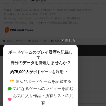
紹介文なし
2件の投稿
※Apple、Apple のロゴ は、米国および他の国々で登録されたApple Inc.の商標です。
※App Store は、Apple Inc.のサービスマークです。
※Android は、グーグル インコーポレイテッドの商標または登録商標です。
※Google Play とそのロゴは、Google Inc.の商標または登録商標です。
閉じる
ボドゲーマTOP
ボドとも一覧
八木大輔
ボドゲーマTOP
ボードゲームのプレイ履歴を記録し
て、
ボードゲームを検索する
自分のデータを管理しませんか？
約75,000人
がボドゲーマを利用中！
ボードゲームの新着レビュー
遊んだボードゲームを記録する
ボードゲーム会情報
気になるゲームのレビューを読む
お気に入り作品・所有リストの共
メカニクス特集
有