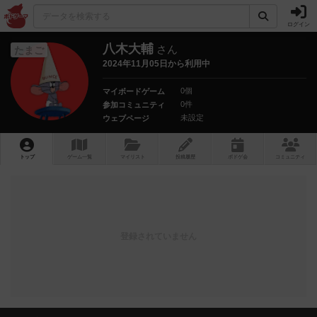
ログイン
八木大輔
さん
たまご
2024年11月05日から利用中
0個
マイボードゲーム
0件
参加コミュニティ
未設定
ウェブページ
トップ
ゲーム一覧
マイリスト
投稿履歴
ボ
ドゲ
会
コミュニティ
登録されていません