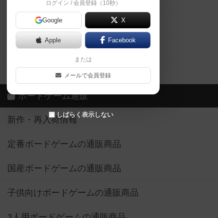
ログイン / 会員登録（10秒）
Google
X
ボドとも・会員一覧
Apple
Facebook
ボードゲーム業界コラム
または
ボドゲーマご利用案内
メールで会員登録
ボードゲーム通販
しばらく表示しない
新作・再入荷情報
定番ボードゲームの通販商品
国産ボードゲームの通販商品
子供向けボードゲームの通販商品
2人用ボードゲームの通販商品