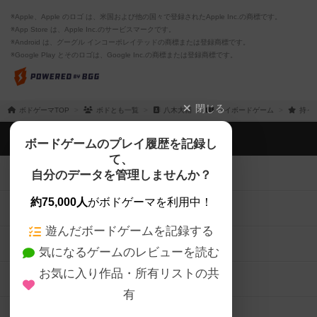
※Apple、Apple のロゴ は、米国および他の国々で登録されたApple Inc.の商標です。
※App Store は、Apple Inc.のサービスマークです。
※Android は、グーグル インコーポレイテッドの商標または登録商標です。
※Google Play とそのロゴは、Google Inc.の商標または登録商標です。
閉じる
ボドゲーマTOP
ボドとも一覧
八木大輔
マイボードゲーム
持っ
ボドゲーマTOP
ボードゲームのプレイ履歴を記録し
て、
ボードゲームを検索する
自分のデータを管理しませんか？
約75,000人
がボドゲーマを利用中！
ボードゲームの新着レビュー
遊んだボードゲームを記録する
ボードゲーム会情報
気になるゲームのレビューを読む
お気に入り作品・所有リストの共
メカニクス特集
有
掲示板・トピックス