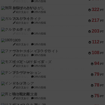
紹介文なし
1件の投稿
無限まちがいさがし
322
PT
紹介文あり
2件の投稿
ガルフストライク
217
PT
紹介文あり
1件の投稿
クルティボ
203
PT
紹介文なし
1件の投稿
1809
112
PT
紹介文あり
1件の投稿
ファースト・イン・フライト
108
PT
紹介文あり
3件の投稿
モズビ－ズ・レイダ－ズ
94
PT
紹介文あり
1件の投稿
テンプテーション
79
PT
紹介文なし
2件の投稿
インドネシア
78
PT
紹介文あり
2件の投稿
宵と暁の呪文書
75
PT
紹介文あり
8件の投稿