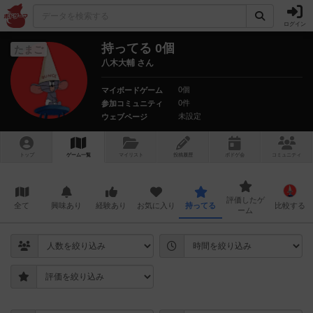
ログイン
持ってる 0個
たまご
八木大輔 さん
0個
マイボードゲーム
0件
参加コミュニティ
未設定
ウェブページ
トップ
ゲーム一覧
マイリスト
投稿履歴
ボ
ドゲ
会
コミュニティ
評価したゲ
全て
興味あり
経験あり
お気に入り
持ってる
比較する
ーム