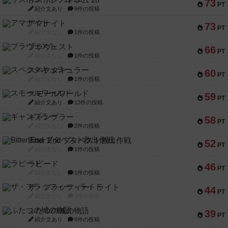
リスボン・トラム 28
73
PT
紹介文あり
9件の投稿
アマナイト
73
PT
紹介文なし
1件の投稿
ブラヴェスト
66
PT
紹介文なし
1件の投稿
スペクタキュラー
60
PT
紹介文なし
1件の投稿
スモールワールド
59
PT
紹介文あり
13件の投稿
ギャンブラー
58
PT
紹介文なし
2件の投稿
Bitter End ブタペスト救出作戦
52
PT
紹介文なし
1件の投稿
ラピード
46
PT
紹介文なし
1件の投稿
ザ・フラッフィー・ライト
44
PT
紹介文なし
0件の投稿
ふたつの城の物語
39
PT
紹介文あり
6件の投稿