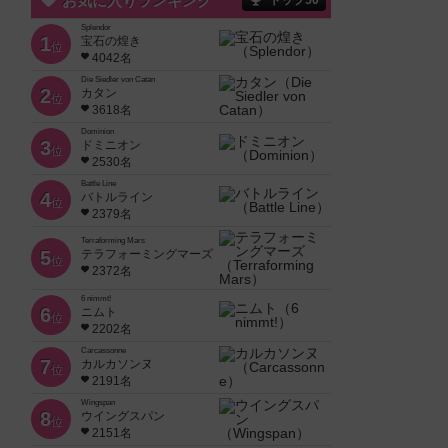
お気に入りランキング
トップ50
Splendor
1
宝石の煌き
位
4042名
Die Siedler von Catan
2
カタン
位
3618名
Dominion
3
ドミニオン
位
2530名
Battle Line
4
バトルライン
位
2379名
Terraforming Mars
5
テラフォーミングマーズ
位
2372名
6 nimmt!
6
ニムト
位
2202名
Carcassonne
7
カルカソンヌ
位
2191名
Wingspan
8
ウイングスパン
位
2151名