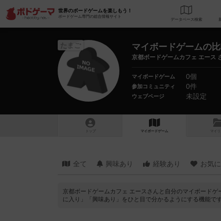
世界のボードゲームを楽しもう！
ボードゲーム専門の総合情報サイト
データベース
検
たまご
マイボードゲームの比
京都ボードゲームカフェ エース 
0個
マイボードゲーム
0件
参加コミュニティ
未設定
ウェブページ
トップ
マイボードゲーム
マイリ
全て
興味あり
経験あり
お気に
京都ボードゲームカフェ エースさんと自分のマイボードゲ
に入り」「興味あり」をひと目で分かるようにする機能で