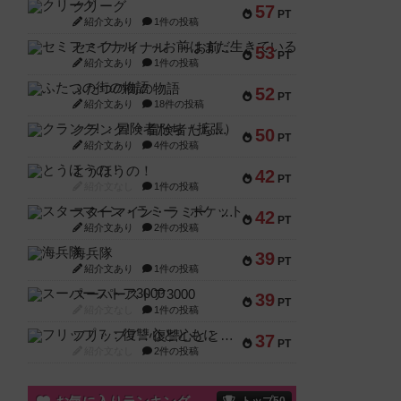
クリーグ
57
PT
紹介文あり
1件の投稿
セミファイナル ～お前はまだ生きている～
53
PT
紹介文あり
1件の投稿
ふたつの街の物語
52
PT
紹介文あり
18件の投稿
クランク! ：冒険者たち（拡張）
50
PT
紹介文あり
4件の投稿
とうほうの！
42
PT
紹介文なし
1件の投稿
スターマイン・ラミー ポケット
42
PT
紹介文あり
2件の投稿
海兵隊
39
PT
紹介文あり
1件の投稿
スーパーストア3000
39
PT
紹介文なし
1件の投稿
フリップ７：復讐心とともに
37
PT
紹介文なし
2件の投稿