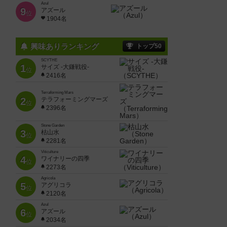
Azul
9
アズール
位
1904名
興味ありランキング
トップ50
SCYTHE
1
サイズ -大鎌戦役-
位
2416名
Terraforming Mars
2
テラフォーミングマーズ
位
2396名
Stone Garden
3
枯山水
位
2281名
Viticulture
4
ワイナリーの四季
位
2273名
Agricola
5
アグリコラ
位
2120名
Azul
6
アズール
位
2034名