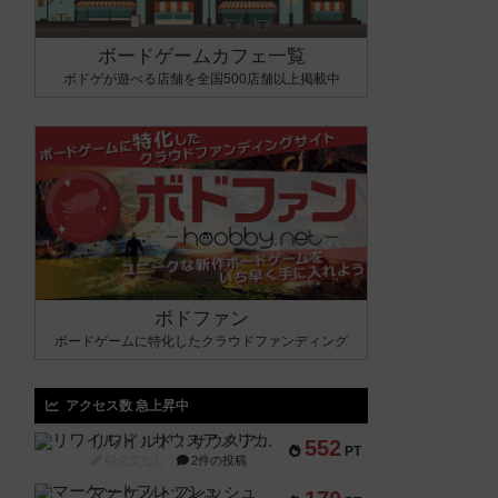
ボードゲームカフェ一覧
ボドゲが遊べる店舗を全国500店舗以上掲載中
ボドファン
ボードゲームに特化したクラウドファンディング
アクセス数 急上昇中
リワイルド：サウスアメリカ
552
PT
紹介文なし
2件の投稿
マーケットフレッシュ