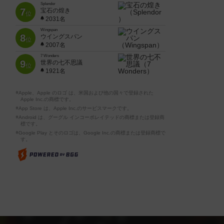
Splendor
7
宝石の煌き
位
2031名
Wingspan
8
ウイングスパン
位
2007名
7 Wonders
9
世界の七不思議
位
1921名
※Apple、Apple のロゴ は、米国および他の国々で登録された
Apple Inc.の商標です。
※App Store は、Apple Inc.のサービスマークです。
※Android は、グーグル インコーポレイテッドの商標または登録商
標です。
※Google Play とそのロゴは、Google Inc.の商標または登録商標で
す。