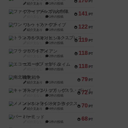
170
PT
紹介文あり
1件の投稿
ファイアー・ブルズ / 火牛陣
141
PT
紹介文なし
1件の投稿
ワン・トゥ・ファイブ
122
PT
紹介文あり
1件の投稿
トランスオリエント・エクスプレス
119
PT
紹介文なし
1件の投稿
フラットアイアン
118
PT
紹介文なし
2件の投稿
エコーズ・オブ・タイム
118
PT
紹介文なし
8件の投稿
南北戦争
79
PT
紹介文あり
1件の投稿
キャプテン・フリップ：イスラ・ボンバ
72
PT
紹介文なし
2件の投稿
メメントオンラインタクティクス
70
PT
紹介文あり
4件の投稿
パーミッド
68
PT
紹介文なし
1件の投稿