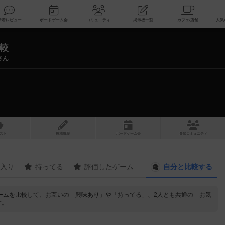
索
新着レビュー
ボードゲーム会
コミュニティ
掲示板一覧
較
さん
スト
投稿履歴
ボ
ー
ドゲ
ーム
会
参加
コミュニティ
入り
持ってる
評価したゲーム
自分と
比較する
ームを比較して、お互いの「興味あり」や「持ってる」、2人とも共通の「お気
す。