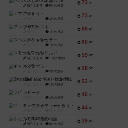
リスボン・トラム 28
73
PT
紹介文あり
9件の投稿
アマナイト
73
PT
紹介文なし
1件の投稿
ブラヴェスト
66
PT
紹介文なし
1件の投稿
スペクタキュラー
60
PT
紹介文なし
1件の投稿
スモールワールド
59
PT
紹介文あり
13件の投稿
ギャンブラー
58
PT
紹介文なし
2件の投稿
Bitter End ブタペスト救出作戦
52
PT
紹介文なし
1件の投稿
ラピード
46
PT
紹介文なし
1件の投稿
ザ・フラッフィー・ライト
44
PT
紹介文なし
0件の投稿
ふたつの城の物語
39
PT
紹介文あり
6件の投稿