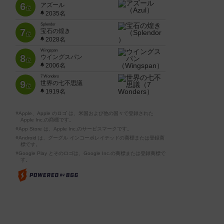
6
アズール
位
2035名
Splendor
7
宝石の煌き
位
2028名
Wingspan
8
ウイングスパン
位
2006名
7 Wonders
9
世界の七不思議
位
1919名
※Apple、Apple のロゴ は、米国および他の国々で登録された
Apple Inc.の商標です。
※App Store は、Apple Inc.のサービスマークです。
※Android は、グーグル インコーポレイテッドの商標または登録商
標です。
※Google Play とそのロゴは、Google Inc.の商標または登録商標で
す。