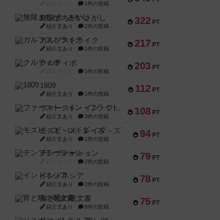
紹介文なし
1件の投稿
無限まちがいさがし
322
PT
紹介文あり
2件の投稿
ガルフストライク
217
PT
紹介文あり
1件の投稿
クルティボ
203
PT
紹介文なし
1件の投稿
1809
112
PT
紹介文あり
1件の投稿
ファースト・イン・フライト
108
PT
紹介文あり
3件の投稿
モズビ－ズ・レイダ－ズ
94
PT
紹介文あり
1件の投稿
テンプテーション
79
PT
紹介文なし
2件の投稿
インドネシア
78
PT
紹介文あり
2件の投稿
宵と暁の呪文書
75
PT
紹介文あり
8件の投稿