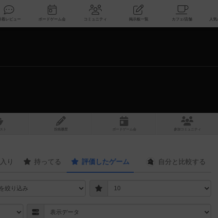
索
新着レビュー
ボードゲーム会
コミュニティ
掲示板一覧
スト
投稿履歴
ボ
ー
ドゲ
ーム
会
参加
コミュニティ
入り
持ってる
評価したゲーム
自分と
比較する