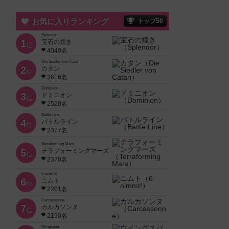
お気に入りランキング
トップ50
Splendor
1
宝石の煌き
位
4040名
Die Siedler von Catan
2
カタン
位
3616名
Dominion
3
ドミニオン
位
2528名
Battle Line
4
バトルライン
位
2377名
Terraforming Mars
5
テラフォーミングマーズ
位
2370名
6 nimmt!
6
ニムト
位
2201名
Carcassonne
7
カルカソンヌ
位
2190名
Wingspan