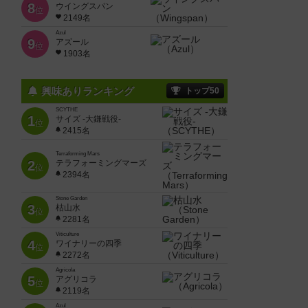
8
ウイングスパン
位
2149名
Azul
9
アズール
位
1903名
興味ありランキング
トップ50
SCYTHE
1
サイズ -大鎌戦役-
位
2415名
Terraforming Mars
2
テラフォーミングマーズ
位
2394名
Stone Garden
3
枯山水
位
2281名
Viticulture
4
ワイナリーの四季
位
2272名
Agricola
5
アグリコラ
位
2119名
Azul