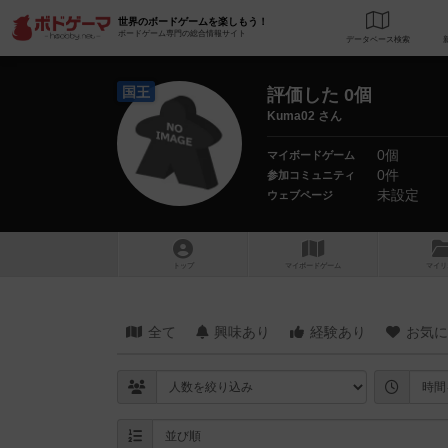
世界のボードゲームを楽しもう！
ボードゲーム専門の総合情報サイト
データベース
検
国王
評価した 0個
Kuma02 さん
0個
マイボードゲーム
0件
参加コミュニティ
未設定
ウェブページ
トップ
マイボードゲーム
マイリ
全て
興味あり
経験あり
お気に