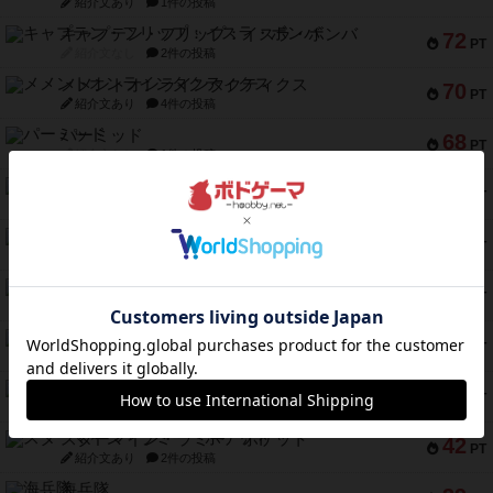
紹介文あり
1件の投稿
キャプテン・フリップ：イスラ・ボンバ
72
PT
紹介文なし
2件の投稿
メメントオンラインタクティクス
70
PT
紹介文あり
4件の投稿
パーミッド
68
PT
紹介文なし
1件の投稿
クリーグ
57
PT
紹介文あり
1件の投稿
セミファイナル ～お前はまだ生きている～
53
PT
紹介文あり
1件の投稿
ふたつの街の物語
52
PT
紹介文あり
18件の投稿
クランク! ：冒険者たち（拡張）
50
PT
紹介文あり
4件の投稿
とうほうの！
42
PT
紹介文なし
1件の投稿
スターマイン・ラミー ポケット
42
PT
紹介文あり
2件の投稿
海兵隊