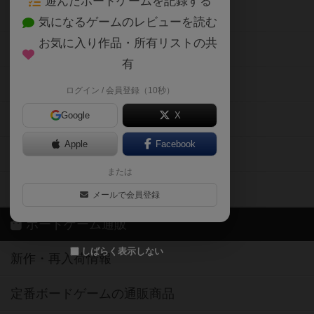
遊んだボードゲームを記録する
ボードゲーム会情報
気になるゲームのレビューを読む
お気に入り作品・所有リストの共
メカニクス特集
有
掲示板・トピックス
ログイン / 会員登録（10秒）
Google
X
ボドとも・会員一覧
Apple
Facebook
ボードゲーム業界コラム
または
ボドゲーマご利用案内
メールで会員登録
ボードゲーム通販
しばらく表示しない
新作・再入荷情報
定番ボードゲームの通販商品