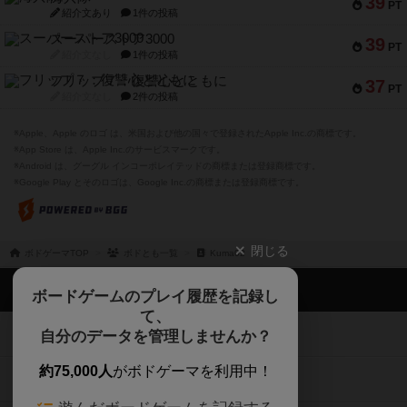
39
PT
紹介文あり
1件の投稿
スーパーストア3000
39
PT
紹介文なし
1件の投稿
フリップ７：復讐心とともに
37
PT
紹介文なし
2件の投稿
※Apple、Apple のロゴ は、米国および他の国々で登録されたApple Inc.の商標です。
※App Store は、Apple Inc.のサービスマークです。
※Android は、グーグル インコーポレイテッドの商標または登録商標です。
※Google Play とそのロゴは、Google Inc.の商標または登録商標です。
閉じる
ボドゲーマTOP
ボドとも一覧
Kuma02
ボドゲーマTOP
ボードゲームのプレイ履歴を記録し
て、
ボードゲームを検索する
自分のデータを管理しませんか？
約75,000人
がボドゲーマを利用中！
ボードゲームの新着レビュー