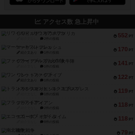
アクセス数 急上昇中
リワイルド：サウスアメリカ
552
PT
紹介文なし
2件の投稿
マーケットフレッシュ
170
PT
紹介文あり
1件の投稿
ファイアー・ブルズ / 火牛陣
141
PT
紹介文なし
1件の投稿
ワン・トゥ・ファイブ
122
PT
紹介文あり
1件の投稿
トランスオリエント・エクスプレス
119
PT
紹介文なし
1件の投稿
フラットアイアン
118
PT
紹介文なし
2件の投稿
エコーズ・オブ・タイム
118
PT
紹介文なし
8件の投稿
南北戦争
79
PT