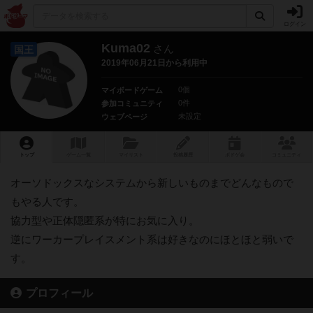
ログイン
Kuma02
さん
国王
2019年06月21日から利用中
0個
マイボードゲーム
0件
参加コミュニティ
未設定
ウェブページ
トップ
ゲーム一覧
マイリスト
投稿履歴
ボ
ドゲ
会
コミュニティ
オーソドックスなシステムから新しいものまでどんなもので
もやる人です。
協力型や正体隠匿系が特にお気に入り。
逆にワーカープレイスメント系は好きなのにほとほと弱いで
す。
プロフィール