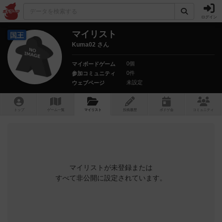
ログイン
マイリスト
国王
Kuma02 さん
0個
マイボードゲーム
0件
参加コミュニティ
未設定
ウェブページ
トップ
ゲーム一覧
マイリスト
投稿履歴
ボ
ドゲ
会
コミュニティ
マイリストが未登録または
すべて非公開に設定されています。