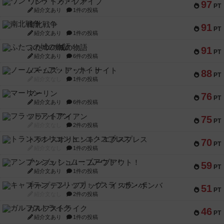
ワン・トゥ・ファイブ
97
PT
紹介文あり
1件の投稿
南北戦争
91
PT
紹介文あり
1件の投稿
ふたつの城の物語
91
PT
紹介文あり
6件の投稿
ノームズ・アット・ナイト
88
PT
紹介文なし
1件の投稿
マーリン
76
PT
紹介文あり
6件の投稿
フラットアイアン
75
PT
紹介文なし
2件の投稿
トランスオリエント・エクスプレス
70
PT
紹介文なし
1件の投稿
アンブッシュ！：ムーブアウト！
59
PT
紹介文あり
1件の投稿
キャプテン・フリップ：イスラ・ボンバ
51
PT
紹介文なし
2件の投稿
ガルフストライク
46
PT
紹介文あり
1件の投稿