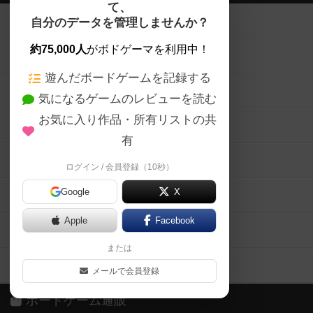
て、
ボードゲームを検索する
自分のデータを管理しませんか？
約75,000人
がボドゲーマを利用中！
ボードゲームの新着レビュー
遊んだボードゲームを記録する
ボードゲーム会情報
気になるゲームのレビューを読む
お気に入り作品・所有リストの共
メカニクス特集
有
掲示板・トピックス
ログイン / 会員登録（10秒）
Google
X
ボドとも・会員一覧
Apple
Facebook
ボードゲーム業界コラム
または
ボドゲーマご利用案内
メールで会員登録
ボードゲーム通販