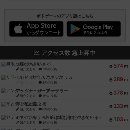
ボドゲーマのアプリ版はこちら
アクセス数 急上昇中
無限まちがいさがし
574
PT
紹介文あり
2件の投稿
リワイルド：サウスアメリカ
389
PT
紹介文なし
2件の投稿
アンダー・ザ・テーブラー
378
PT
紹介文あり
1件の投稿
宵と暁の呪文書
133
PT
紹介文あり
8件の投稿
セミファイナル ～お前はまだ生きている～
103
PT
紹介文あり
1件の投稿