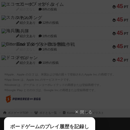
エコーズ・オブ・タイム
45
PT
紹介文なし
8件の投稿
スカルキング
45
PT
紹介文あり
12件の投稿
海兵隊
45
PT
紹介文あり
1件の投稿
Bitter End ブタペスト救出作戦
45
PT
紹介文なし
1件の投稿
ドコジャン
42
PT
紹介文あり
10件の投稿
※Apple、Apple のロゴ は、米国および他の国々で登録されたApple Inc.の商標です。
※App Store は、Apple Inc.のサービスマークです。
※Android は、グーグル インコーポレイテッドの商標または登録商標です。
※Google Play とそのロゴは、Google Inc.の商標または登録商標です。
閉じる
ボドゲーマTOP
ボドとも一覧
Kuma02
マイリスト
ボドゲーマTOP
ボードゲームのプレイ履歴を記録し