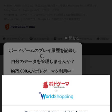
※Apple、Apple のロゴ は、米国および他の国々で登録されたApple Inc.の商標です。
※App Store は、Apple Inc.のサービスマークです。
※Android は、グーグル インコーポレイテッドの商標または登録商標です。
※Google Play とそのロゴは、Google Inc.の商標または登録商標です。
閉じる
ボドゲーマTOP
ボドとも一覧
yoro
マイボードゲーム
評価した
ボドゲーマTOP
ボードゲームのプレイ履歴を記録し
て、
ボードゲームを検索する
自分のデータを管理しませんか？
約75,000人
がボドゲーマを利用中！
ボードゲームの新着レビュー
遊んだボードゲームを記録する
ボードゲーム会情報
気になるゲームのレビューを読む
お気に入り作品・所有リストの共
メカニクス特集
有
掲示板・トピックス