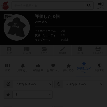
ログイン
評価した 0個
戦士
yoro さん
0個
マイボードゲーム
1件
参加コミュニティ
未設定
ウェブページ
トップ
ゲーム一覧
マイリスト
投稿履歴
ボ
ドゲ
会
コミュニティ
評価したゲ
全て
興味あり
経験あり
お気に入り
持ってる
比較する
ーム