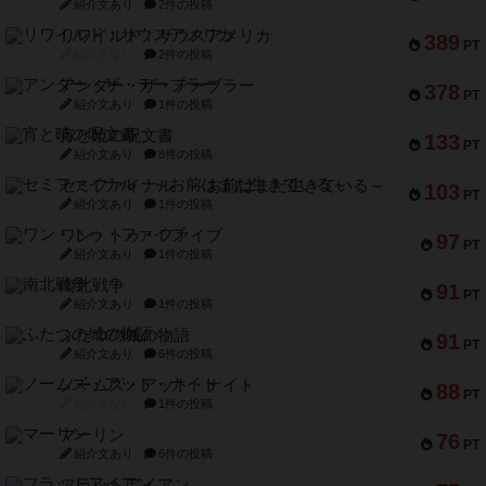
紹介文あり
2件の投稿
リワイルド：サウスアメリカ
389
PT
紹介文なし
2件の投稿
アンダー・ザ・テーブラー
378
PT
紹介文あり
1件の投稿
宵と暁の呪文書
133
PT
紹介文あり
8件の投稿
セミファイナル ～お前はまだ生きている～
103
PT
紹介文あり
1件の投稿
ワン・トゥ・ファイブ
97
PT
紹介文あり
1件の投稿
南北戦争
91
PT
紹介文あり
1件の投稿
ふたつの城の物語
91
PT
紹介文あり
6件の投稿
ノームズ・アット・ナイト
88
PT
紹介文なし
1件の投稿
マーリン
76
PT
紹介文あり
6件の投稿
フラットアイアン