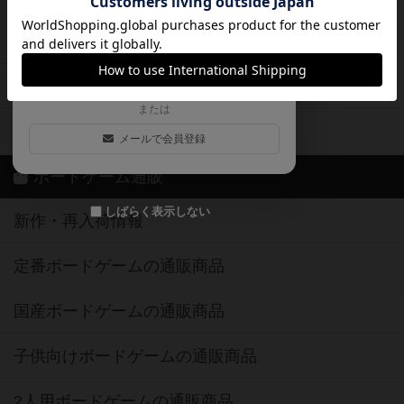
ログイン / 会員登録（10秒）
Google
X
ボドとも・会員一覧
Apple
Facebook
ボードゲーム業界コラム
または
ボドゲーマご利用案内
メールで会員登録
ボードゲーム通販
しばらく表示しない
新作・再入荷情報
定番ボードゲームの通販商品
国産ボードゲームの通販商品
子供向けボードゲームの通販商品
2人用ボードゲームの通販商品