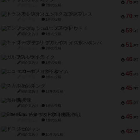
75
PT
紹介文なし
2件の投稿
トランスオリエント・エクスプレス
70
PT
紹介文なし
1件の投稿
アンブッシュ！：ムーブアウト！
59
PT
紹介文あり
1件の投稿
キャプテン・フリップ：イスラ・ボンバ
51
PT
紹介文なし
2件の投稿
ガルフストライク
46
PT
紹介文あり
1件の投稿
エコーズ・オブ・タイム
45
PT
紹介文なし
8件の投稿
スカルキング
45
PT
紹介文あり
12件の投稿
海兵隊
45
PT
紹介文あり
1件の投稿
Bitter End ブタペスト救出作戦
45
PT
紹介文なし
1件の投稿
ドコジャン
42
PT
紹介文あり
10件の投稿