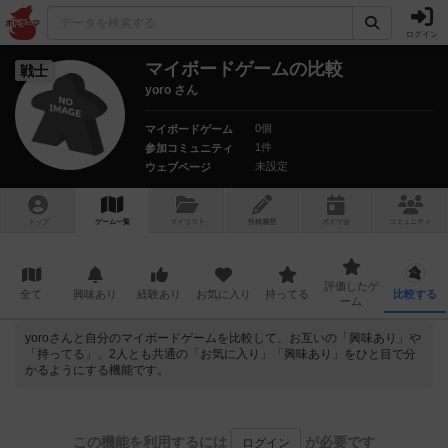
ログイン
マイボードゲームの比較
戦士
yoro さん
0個
マイボードゲーム
1件
参加コミュニティ
未設定
ウェブページ
トップ
ゲーム一覧
マイリスト
投稿履歴
ボ
ドゲ
会
コミュニティ
評価したゲ
全て
興味あり
経験あり
お気に入り
持ってる
比較する
ーム
yoroさんと自分のマイボードゲームを比較して、お互いの「興味あり」や
「持ってる」、2人とも共通の「お気に入り」「興味あり」をひと目で分
かるようにする機能です。
この機能を利用するには
が必要です
ログイン