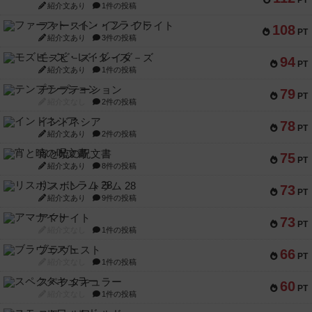
PT
紹介文あり
1件の投稿
ファースト・イン・フライト
108
PT
紹介文あり
3件の投稿
モズビ－ズ・レイダ－ズ
94
PT
紹介文あり
1件の投稿
テンプテーション
79
PT
紹介文なし
2件の投稿
インドネシア
78
PT
紹介文あり
2件の投稿
宵と暁の呪文書
75
PT
紹介文あり
8件の投稿
リスボン・トラム 28
73
PT
紹介文あり
9件の投稿
アマナイト
73
PT
紹介文なし
1件の投稿
ブラヴェスト
66
PT
紹介文なし
1件の投稿
スペクタキュラー
60
PT
紹介文なし
1件の投稿