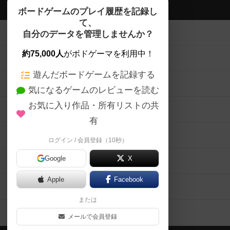
ボドゲーマTOP
ボードゲームのプレイ履歴を記録し
て、
ボードゲームを検索する
自分のデータを管理しませんか？
約75,000人
がボドゲーマを利用中！
ボードゲームの新着レビュー
遊んだボードゲームを記録する
ボードゲーム会情報
気になるゲームのレビューを読む
お気に入り作品・所有リストの共
メカニクス特集
有
掲示板・トピックス
ログイン / 会員登録（10秒）
Google
X
ボドとも・会員一覧
Apple
Facebook
ボードゲーム業界コラム
または
ボドゲーマご利用案内
メールで会員登録