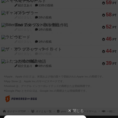
スモールワールド
59
PT
紹介文あり
13件の投稿
ギャンブラー
58
PT
紹介文なし
2件の投稿
Bitter End ブタペスト救出作戦
52
PT
紹介文なし
1件の投稿
ラピード
46
PT
紹介文なし
1件の投稿
ザ・フラッフィー・ライト
44
PT
紹介文なし
0件の投稿
ふたつの城の物語
39
PT
紹介文あり
6件の投稿
※Apple、Apple のロゴ は、米国および他の国々で登録されたApple Inc.の商標です。
※App Store は、Apple Inc.のサービスマークです。
※Android は、グーグル インコーポレイテッドの商標または登録商標です。
※Google Play とそのロゴは、Google Inc.の商標または登録商標です。
閉じる
ボドゲーマTOP
ボドとも一覧
yoro
マイボードゲーム
一緒に遊