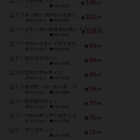
ブラヴェスト
140
PT
紹介文なし
1件の投稿
ドブル：ポケットモンスター
122
PT
紹介文あり
4件の投稿
ジャンヌ・ダルク-オルレアン ドロー＆ライト
118
PT
紹介文なし
5件の投稿
ファースト・イン・フライト
94
PT
紹介文あり
3件の投稿
ダイススローン
88
PT
紹介文なし
1件の投稿
ガルフストライク
80
PT
紹介文あり
1件の投稿
モズビ－ズ・レイダ－ズ
79
PT
紹介文あり
1件の投稿
リー対グラント
77
PT
紹介文あり
1件の投稿
ブレーキング・アウェイ
75
PT
紹介文あり
4件の投稿
ザ・フラッド
71
PT
紹介文なし
1件の投稿