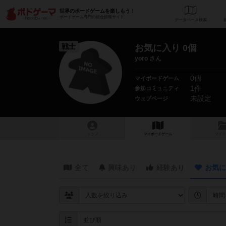
世界のボードゲームを楽しもう！
ボードゲーム専門の総合情報サイト
データベース
検
戦士
お気に入り 0個
yoro さん
0個
マイボードゲーム
1件
参加コミュニティ
未設定
ウェブページ
トップ
マイボードゲーム
マイリ
全て
興味あり
経験あり
お気に