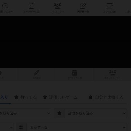
索
新着レビュー
ボードゲーム会
コミュニティ
掲示板一覧
スト
投稿履歴
ボ
ー
ドゲ
ーム
会
参加
コミュニティ
入り
持ってる
評価したゲーム
自分と
比較する