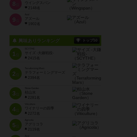
8
ウイングスパン
位
2148名
Azul
9
アズール
位
1902名
興味ありランキング
トップ50
SCYTHE
1
サイズ -大鎌戦役-
位
2415名
Terraforming Mars
2
テラフォーミングマーズ
位
2394名
Stone Garden
3
枯山水
位
2281名
Viticulture
4
ワイナリーの四季
位
2272名
Agricola
5
アグリコラ
位
2119名
Azul