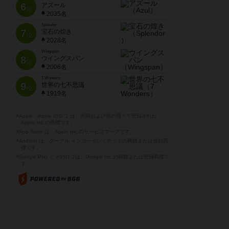
6
アズール
位
2035名
Splendor
7
宝石の煌き
位
2028名
Wingspan
8
ウイングスパン
位
2006名
7 Wonders
9
世界の七不思議
位
1919名
※Apple、Apple のロゴ は、米国および他の国々で登録された
Apple Inc.の商標です。
※App Store は、Apple Inc.のサービスマークです。
※Android は、グーグル インコーポレイテッドの商標または登録商
標です。
※Google Play とそのロゴは、Google Inc.の商標または登録商標で
す。