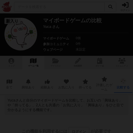
ログイン
マイボードゲームの比較
新入り
Yuca さん
0個
マイボードゲーム
0件
参加コミュニティ
未設定
ウェブページ
トップ
ゲーム一覧
マイリスト
投稿履歴
ボ
ドゲ
会
コミュニティ
評価したゲ
全て
興味あり
経験あり
お気に入り
持ってる
比較する
ーム
Yucaさんと自分のマイボードゲームを比較して、お互いの「興味あり」
や「持ってる」、2人とも共通の「お気に入り」「興味あり」をひと目で
分かるようにする機能です。
この機能を利用するには
が必要です
ログイン