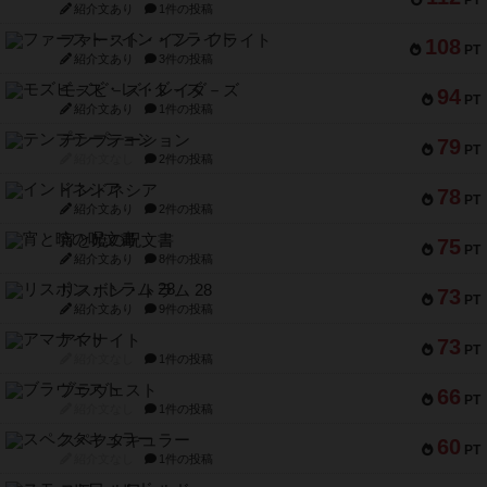
PT
紹介文あり
1件の投稿
ファースト・イン・フライト
108
PT
紹介文あり
3件の投稿
モズビ－ズ・レイダ－ズ
94
PT
紹介文あり
1件の投稿
テンプテーション
79
PT
紹介文なし
2件の投稿
インドネシア
78
PT
紹介文あり
2件の投稿
宵と暁の呪文書
75
PT
紹介文あり
8件の投稿
リスボン・トラム 28
73
PT
紹介文あり
9件の投稿
アマナイト
73
PT
紹介文なし
1件の投稿
ブラヴェスト
66
PT
紹介文なし
1件の投稿
スペクタキュラー
60
PT
紹介文なし
1件の投稿