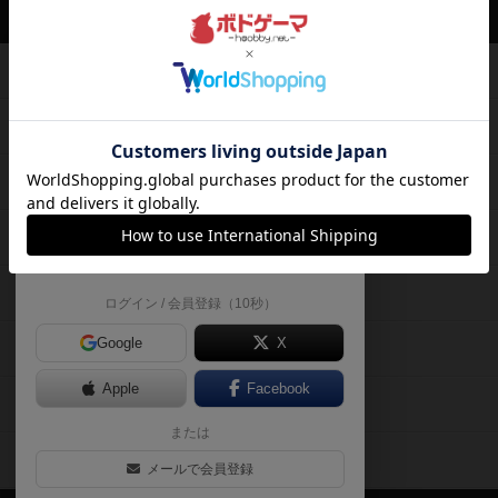
ボドゲーマTOP
ボードゲームのプレイ履歴を記録し
て、
ボードゲームを検索する
自分のデータを管理しませんか？
約75,000人
がボドゲーマを利用中！
ボードゲームの新着レビュー
遊んだボードゲームを記録する
ボードゲーム会情報
気になるゲームのレビューを読む
お気に入り作品・所有リストの共
メカニクス特集
有
掲示板・トピックス
ログイン / 会員登録（10秒）
Google
X
ボドとも・会員一覧
Apple
Facebook
ボードゲーム業界コラム
または
ボドゲーマご利用案内
メールで会員登録