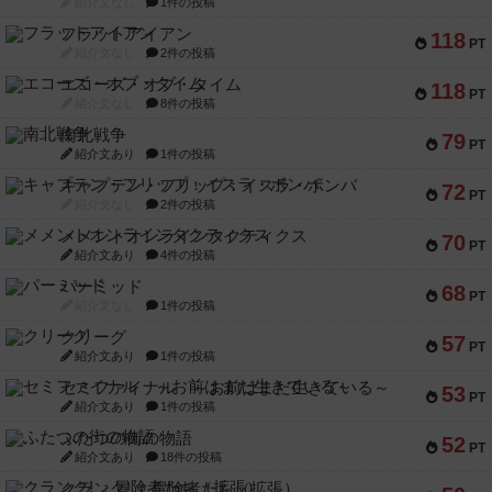
紹介文なし
1件の投稿
フラットアイアン
118
PT
紹介文なし
2件の投稿
エコーズ・オブ・タイム
118
PT
紹介文なし
8件の投稿
南北戦争
79
PT
紹介文あり
1件の投稿
キャプテン・フリップ：イスラ・ボンバ
72
PT
紹介文なし
2件の投稿
メメントオンラインタクティクス
70
PT
紹介文あり
4件の投稿
パーミッド
68
PT
紹介文なし
1件の投稿
クリーグ
57
PT
紹介文あり
1件の投稿
セミファイナル ～お前はまだ生きている～
53
PT
紹介文あり
1件の投稿
ふたつの街の物語
52
PT
紹介文あり
18件の投稿
クランク! ：冒険者たち（拡張）