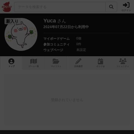
ログイン
Yuca
さん
新入り
2024年07月22日から利用中
0個
マイボードゲーム
0件
参加コミュニティ
未設定
ウェブページ
トップ
ゲーム一覧
マイリスト
投稿履歴
ボ
ドゲ
会
コミュニティ
登録されていません