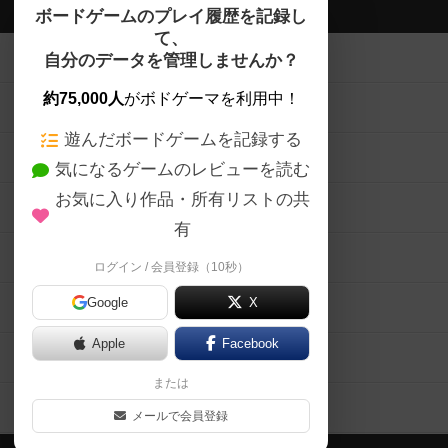
ボドゲーマTOP
ボードゲームのプレイ履歴を記録し
て、
ボードゲームを検索する
自分のデータを管理しませんか？
約75,000人
がボドゲーマを利用中！
ボードゲームの新着レビュー
遊んだボードゲームを記録する
ボードゲーム会情報
気になるゲームのレビューを読む
お気に入り作品・所有リストの共
メカニクス特集
有
掲示板・トピックス
ログイン / 会員登録（10秒）
Google
X
ボドとも・会員一覧
Apple
Facebook
ボードゲーム業界コラム
または
ボドゲーマご利用案内
メールで会員登録