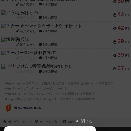
50
PT
紹介文あり
4件の投稿
とうほうの！
42
PT
紹介文なし
1件の投稿
スターマイン・ラミー ポケット
42
PT
紹介文あり
2件の投稿
海兵隊
39
PT
紹介文あり
1件の投稿
スーパーストア3000
39
PT
紹介文なし
1件の投稿
フリップ７：復讐心とともに
37
PT
紹介文なし
2件の投稿
※Apple、Apple のロゴ は、米国および他の国々で登録されたApple Inc.の商標です。
※App Store は、Apple Inc.のサービスマークです。
※Android は、グーグル インコーポレイテッドの商標または登録商標です。
※Google Play とそのロゴは、Google Inc.の商標または登録商標です。
閉じる
ボドゲーマTOP
ボドとも一覧
Yuca