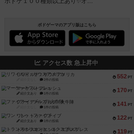
ボドゲ１００種類以上あり✨オタク無双カンパニーによるボードゲーム会✨【初心者も大歓迎】参加費無料！ソロ参加OK！女性一人参加OK！途中参加＆途中退場OK！7月28日13時～18時＠渋谷／神泉
ボドゲーマのアプリ版はこちら
アクセス数 急上昇中
リワイルド：サウスアメリカ
552
PT
紹介文なし
2件の投稿
マーケットフレッシュ
170
PT
紹介文あり
1件の投稿
ファイアー・ブルズ / 火牛陣
141
PT
紹介文なし
1件の投稿
ワン・トゥ・ファイブ
122
PT
紹介文あり
1件の投稿
トランスオリエント・エクスプレス
119
PT