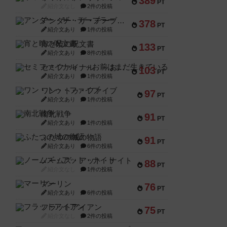
389
PT
紹介文なし
2件の投稿
アンダー・ザ・テーブラー
378
PT
紹介文あり
1件の投稿
宵と暁の呪文書
133
PT
紹介文あり
8件の投稿
セミファイナル ～お前はまだ生きている～
103
PT
紹介文あり
1件の投稿
ワン・トゥ・ファイブ
97
PT
紹介文あり
1件の投稿
南北戦争
91
PT
紹介文あり
1件の投稿
ふたつの城の物語
91
PT
紹介文あり
6件の投稿
ノームズ・アット・ナイト
88
PT
紹介文なし
1件の投稿
マーリン
76
PT
紹介文あり
6件の投稿
フラットアイアン
75
PT
紹介文なし
2件の投稿