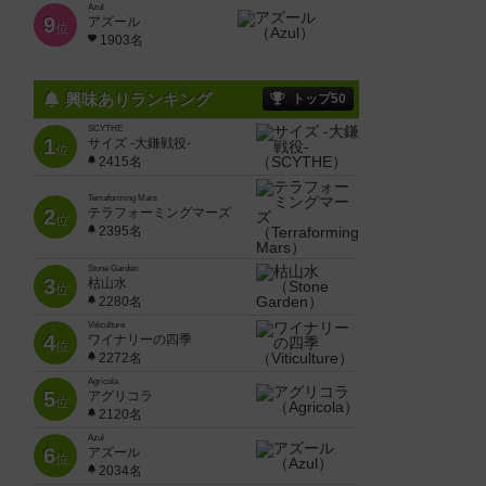
Azul
9
アズール
位
1903名
興味ありランキング
トップ50
SCYTHE
1
サイズ -大鎌戦役-
位
2415名
Terraforming Mars
2
テラフォーミングマーズ
位
2395名
Stone Garden
3
枯山水
位
2280名
Viticulture
4
ワイナリーの四季
位
2272名
Agricola
5
アグリコラ
位
2120名
Azul
6
アズール
位
2034名