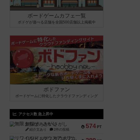
ボードゲームカフェ一覧
ボドゲが遊べる店舗を全国500店舗以上掲載中
ボドファン
ボードゲームに特化したクラウドファンディング
アクセス数 急上昇中
無限まちがいさがし
574
PT
紹介文あり
2件の投稿
リワイルド：サウスアメリカ