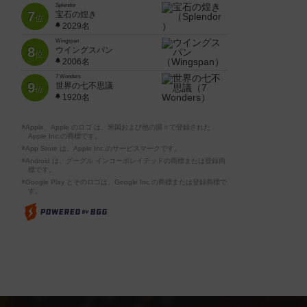
Splendor
7
宝石の煌き
位
2029名
Wingspan
8
ウイングスパン
位
2006名
7 Wonders
9
世界の七不思議
位
1920名
※Apple、Apple のロゴ は、米国および他の国々で登録された
Apple Inc.の商標です。
※App Store は、Apple Inc.のサービスマークです。
※Android は、グーグル インコーポレイテッドの商標または登録商
標です。
※Google Play とそのロゴは、Google Inc.の商標または登録商標で
す。