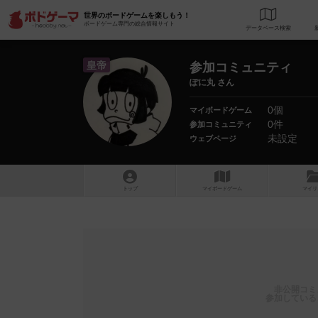
世界のボードゲームを楽しもう！
ボードゲーム専門の総合情報サイト
データベース
検
皇帝
参加コミュニティ
ぽに丸 さん
0個
マイボードゲーム
0件
参加コミュニティ
未設定
ウェブページ
トップ
マイボードゲーム
マイリ
非公開コミ
参加している