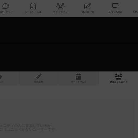
索
新着レビュー
ボードゲーム会
コミュニティ
掲示板一覧
スト
投稿履歴
ボ
ー
ドゲ
ーム
会
参加
コミュニティ
ュニティのみに参加しているか
コミュニティがないユーザーです