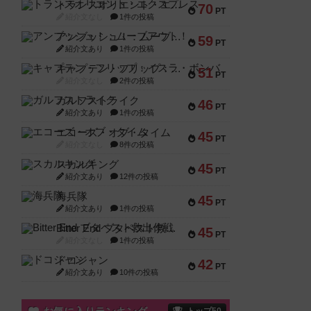
トランスオリエント・エクスプレス
70
PT
紹介文なし
1件の投稿
アンブッシュ！：ムーブアウト！
59
PT
紹介文あり
1件の投稿
キャプテン・フリップ：イスラ・ボンバ
51
PT
紹介文なし
2件の投稿
ガルフストライク
46
PT
紹介文あり
1件の投稿
エコーズ・オブ・タイム
45
PT
紹介文なし
8件の投稿
スカルキング
45
PT
紹介文あり
12件の投稿
海兵隊
45
PT
紹介文あり
1件の投稿
Bitter End ブタペスト救出作戦
45
PT
紹介文なし
1件の投稿
ドコジャン
42
PT
紹介文あり
10件の投稿