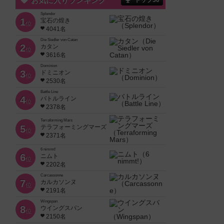
お気に入りランキング
トップ50
Splendor
1
宝石の煌き
位
4041名
Die Siedler von Catan
2
カタン
位
3616名
Dominion
3
ドミニオン
位
2530名
Battle Line
4
バトルライン
位
2378名
Terraforming Mars
5
テラフォーミングマーズ
位
2371名
6 nimmt!
6
ニムト
位
2202名
Carcassonne
7
カルカソンヌ
位
2191名
Wingspan
8
ウイングスパン
位
2150名