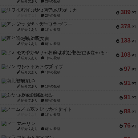
紹介文あり
2件の投稿
リワイルド：サウスアメリカ
389
PT
紹介文なし
2件の投稿
アンダー・ザ・テーブラー
378
PT
紹介文あり
1件の投稿
宵と暁の呪文書
133
PT
紹介文あり
8件の投稿
セミファイナル ～お前はまだ生きている～
103
PT
紹介文あり
1件の投稿
ワン・トゥ・ファイブ
97
PT
紹介文あり
1件の投稿
南北戦争
91
PT
紹介文あり
1件の投稿
ふたつの城の物語
91
PT
紹介文あり
6件の投稿
ノームズ・アット・ナイト
88
PT
紹介文なし
1件の投稿
マーリン
76
PT
紹介文あり
6件の投稿
フラットアイアン