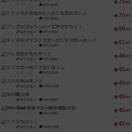
75
PT
紹介文なし
2件の投稿
トランスオリエント・エクスプレス
70
PT
紹介文なし
1件の投稿
アンブッシュ！：ムーブアウト！
59
PT
紹介文あり
1件の投稿
キャプテン・フリップ：イスラ・ボンバ
51
PT
紹介文なし
2件の投稿
ガルフストライク
46
PT
紹介文あり
1件の投稿
エコーズ・オブ・タイム
45
PT
紹介文なし
8件の投稿
スカルキング
45
PT
紹介文あり
12件の投稿
海兵隊
45
PT
紹介文あり
1件の投稿
Bitter End ブタペスト救出作戦
45
PT
紹介文なし
1件の投稿
ドコジャン
42
PT
紹介文あり
10件の投稿