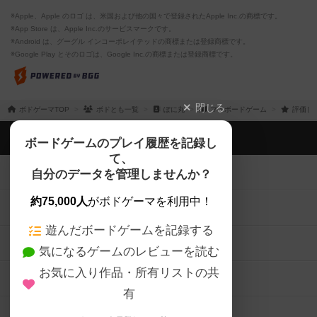
※Apple、Apple のロゴ は、米国および他の国々で登録されたApple Inc.の商標です。
※App Store は、Apple Inc.のサービスマークです。
※Android は、グーグル インコーポレイテッドの商標または登録商標です。
※Google Play とそのロゴは、Google Inc.の商標または登録商標です。
閉じる
ボドゲーマTOP
ボドとも一覧
ぽに丸
マイボードゲーム
評価し
ボドゲーマTOP
ボードゲームのプレイ履歴を記録し
て、
ボードゲームを検索する
自分のデータを管理しませんか？
約75,000人
がボドゲーマを利用中！
ボードゲームの新着レビュー
遊んだボードゲームを記録する
ボードゲーム会情報
気になるゲームのレビューを読む
お気に入り作品・所有リストの共
メカニクス特集
有
掲示板・トピックス