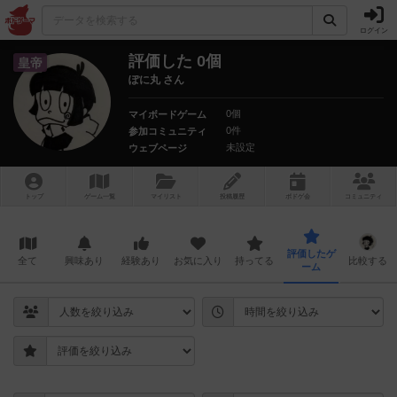
ログイン
評価した 0個
皇帝
ぽに丸 さん
0個
マイボードゲーム
0件
参加コミュニティ
未設定
ウェブページ
トップ
ゲーム一覧
マイリスト
投稿履歴
ボ
ドゲ
会
コミュニティ
評価したゲ
全て
興味あり
経験あり
お気に入り
持ってる
比較する
ーム