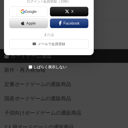
ログイン / 会員登録（10秒）
Google
X
ボドとも・会員一覧
Apple
Facebook
ボードゲーム業界コラム
または
ボドゲーマご利用案内
メールで会員登録
ボードゲーム通販
しばらく表示しない
新作・再入荷情報
定番ボードゲームの通販商品
国産ボードゲームの通販商品
子供向けボードゲームの通販商品
2人用ボードゲームの通販商品