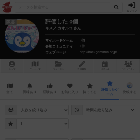
ログイン
評価した 0個
隊長
キスノ カオルコ さん
3個
マイボードゲーム
1件
参加コミュニティ
http://backgammon.or.jp/
ウェブページ
トップ
ゲーム一覧
マイリスト
投稿履歴
ボ
ドゲ
会
コミュニティ
評価したゲ
全て
興味あり
経験あり
お気に入り
持ってる
比較する
ーム