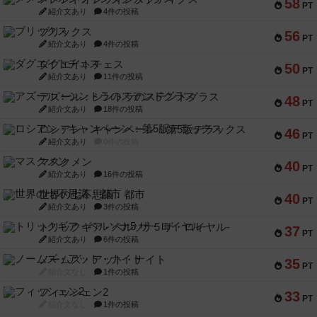
58
PT
紹介文あり
4件の投稿
ブリックス
56
PT
紹介文あり
4件の投稿
ダグエイトチェス
50
PT
紹介文あり
11件の投稿
アズール：シントラのステンドグラス
48
PT
紹介文あり
18件の投稿
ロシアン・キャンペーン：第5版デラックス
46
PT
紹介文あり
0件の投稿
マスクメン
40
PT
紹介文あり
16件の投稿
世界の七不思議：都市
40
PT
紹介文あり
3件の投稿
トリックギア - ペルソナ5 ザ・ロイヤル-
37
PT
紹介文あり
6件の投稿
ノームズ・アット・ナイト
35
PT
紹介文なし
1件の投稿
フィッシェン2
33
PT
紹介文なし
1件の投稿