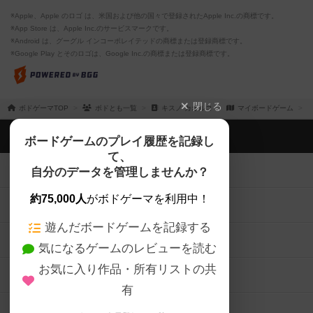
※Apple、Apple のロゴ は、米国および他の国々で登録されたApple Inc.の商標です。
※App Store は、Apple Inc.のサービスマークです。
※Android は、グーグル インコーポレイテッドの商標または登録商標です。
※Google Play とそのロゴは、Google Inc.の商標または登録商標です。
閉じる
ボドゲーマTOP
ボドとも一覧
キスノ カオルコ
マイボードゲーム
ボドゲーマTOP
ボードゲームのプレイ履歴を記録し
て、
ボードゲームを検索する
自分のデータを管理しませんか？
約75,000人
がボドゲーマを利用中！
ボードゲームの新着レビュー
遊んだボードゲームを記録する
ボードゲーム会情報
気になるゲームのレビューを読む
お気に入り作品・所有リストの共
メカニクス特集
有
掲示板・トピックス