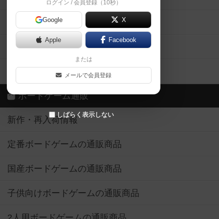
ログイン / 会員登録（10秒）
Google
X
ボドとも・会員一覧
Apple
Facebook
ボードゲーム業界コラム
または
ボドゲーマご利用案内
メールで会員登録
ボードゲーム通販
しばらく表示しない
新作・再入荷情報
定番ボードゲームの通販商品
国産ボードゲームの通販商品
子供向けボードゲームの通販商品
2人用ボードゲームの通販商品