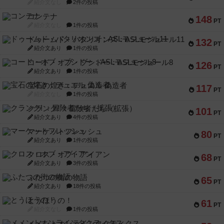
紹介文なし
2件の投稿
コンテナ
148
PT
紹介文なし
1件の投稿
ドゥームド・バタリオンズ：ASLモジュール11
132
PT
紹介文あり
1件の投稿
コード・オブ・ブシドー：ASLモジュール8
126
PT
紹介文あり
1件の投稿
宝石の煌き：デュエル 偽造者
117
PT
紹介文なし
1件の投稿
クランク! ：冒険者たち（拡張）
101
PT
紹介文あり
4件の投稿
マーケットフレッシュ
80
PT
紹介文あり
1件の投稿
クロス・オブ・アイアン
68
PT
紹介文あり
3件の投稿
ふたつの街の物語
65
PT
紹介文あり
18件の投稿
とうほうの！
61
PT
紹介文なし
1件の投稿
メメントオンラインタクティクス