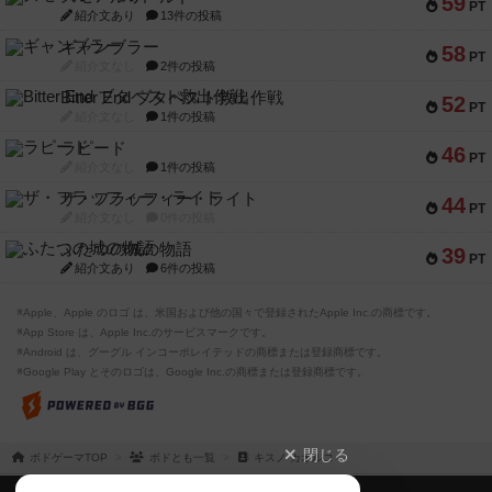
59
PT
紹介文あり
13件の投稿
ギャンブラー
58
PT
紹介文なし
2件の投稿
Bitter End ブタペスト救出作戦
52
PT
紹介文なし
1件の投稿
ラピード
46
PT
紹介文なし
1件の投稿
ザ・フラッフィー・ライト
44
PT
紹介文なし
0件の投稿
ふたつの城の物語
39
PT
紹介文あり
6件の投稿
※Apple、Apple のロゴ は、米国および他の国々で登録されたApple Inc.の商標です。
※App Store は、Apple Inc.のサービスマークです。
※Android は、グーグル インコーポレイテッドの商標または登録商標です。
※Google Play とそのロゴは、Google Inc.の商標または登録商標です。
閉じる
ボドゲーマTOP
ボドとも一覧
キスノ カオルコ