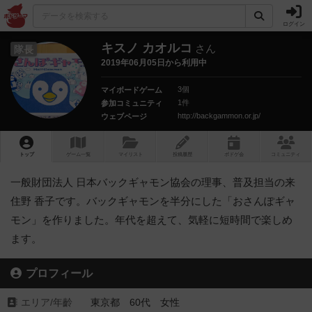
ログイン
キスノ カオルコ
さん
隊長
2019年06月05日から利用中
3個
マイボードゲーム
1件
参加コミュニティ
http://backgammon.or.jp/
ウェブページ
トップ
ゲーム一覧
マイリスト
投稿履歴
ボ
ドゲ
会
コミュニティ
一般財団法人 日本バックギャモン協会の理事、普及担当の来
住野 香子です。バックギャモンを半分にした「おさんぽギャ
モン」を作りました。年代を超えて、気軽に短時間で楽しめ
ます。
プロフィール
エリア/年齡
東京都 60代 女性