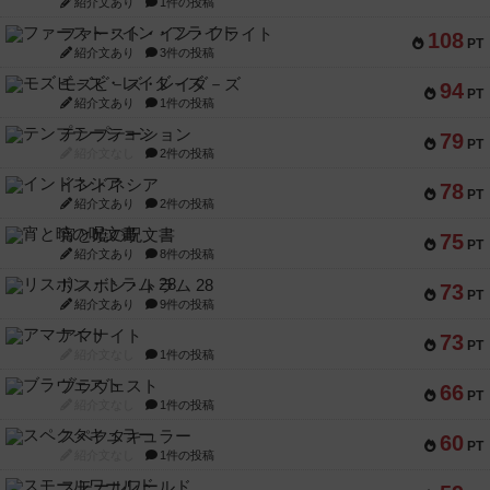
紹介文あり
1件の投稿
ファースト・イン・フライト
108
PT
紹介文あり
3件の投稿
モズビ－ズ・レイダ－ズ
94
PT
紹介文あり
1件の投稿
テンプテーション
79
PT
紹介文なし
2件の投稿
インドネシア
78
PT
紹介文あり
2件の投稿
宵と暁の呪文書
75
PT
紹介文あり
8件の投稿
リスボン・トラム 28
73
PT
紹介文あり
9件の投稿
アマナイト
73
PT
紹介文なし
1件の投稿
ブラヴェスト
66
PT
紹介文なし
1件の投稿
スペクタキュラー
60
PT
紹介文なし
1件の投稿
スモールワールド