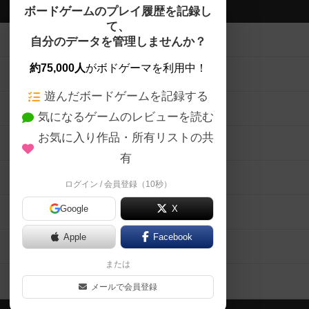
ボドゲーマTOP
ボードゲームのプレイ履歴を記録し
て、
ボードゲームを検索する
自分のデータを管理しませんか？
約75,000人
がボドゲーマを利用中！
ボードゲームの新着レビュー
遊んだボードゲームを記録する
ボードゲーム会情報
気になるゲームのレビューを読む
お気に入り作品・所有リストの共
メカニクス特集
有
掲示板・トピックス
ログイン / 会員登録（10秒）
Google
X
ボドとも・会員一覧
Apple
Facebook
ボードゲーム業界コラム
または
ボドゲーマご利用案内
メールで会員登録