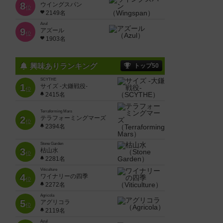
8
ウイングスパン
位
2149名
Azul
9
アズール
位
1903名
興味ありランキング
トップ50
SCYTHE
1
サイズ -大鎌戦役-
位
2415名
Terraforming Mars
2
テラフォーミングマーズ
位
2394名
Stone Garden
3
枯山水
位
2281名
Viticulture
4
ワイナリーの四季
位
2272名
Agricola
5
アグリコラ
位
2119名
Azul