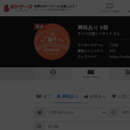
世界のボードゲームを楽しもう！
ボードゲーム専門の総合情報サイト
データベース
検
勇者
興味あり 0個
サイコロ堂シーサイド さん
72個
マイボードゲーム
0件
参加コミュニティ
https://twi
ウェブページ
トップ
マイボードゲーム
マイリ
全て
興味あり
経験あり
お気に