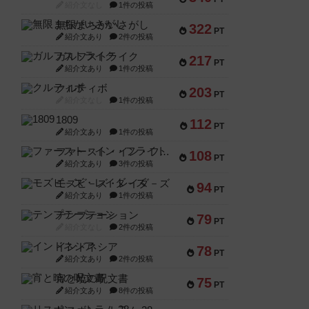
紹介文なし
1件の投稿
無限まちがいさがし
322
PT
紹介文あり
2件の投稿
ガルフストライク
217
PT
紹介文あり
1件の投稿
クルティボ
203
PT
紹介文なし
1件の投稿
1809
112
PT
紹介文あり
1件の投稿
ファースト・イン・フライト
108
PT
紹介文あり
3件の投稿
モズビ－ズ・レイダ－ズ
94
PT
紹介文あり
1件の投稿
テンプテーション
79
PT
紹介文なし
2件の投稿
インドネシア
78
PT
紹介文あり
2件の投稿
宵と暁の呪文書
75
PT
紹介文あり
8件の投稿