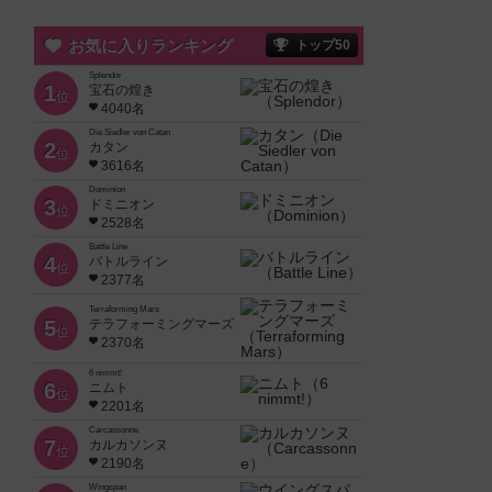
お気に入りランキング
トップ50
Splendor
1
宝石の煌き
位
4040名
Die Siedler von Catan
2
カタン
位
3616名
Dominion
3
ドミニオン
位
2528名
Battle Line
4
バトルライン
位
2377名
Terraforming Mars
5
テラフォーミングマーズ
位
2370名
6 nimmt!
6
ニムト
位
2201名
Carcassonne
7
カルカソンヌ
位
2190名
Wingspan