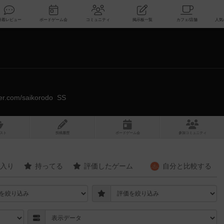
索
新着レビュー
ボードゲーム会
コミュニティ
掲示板一覧
tter.com/saikorodo_SS
スト
投稿履歴
ボ
ー
ドゲ
ーム
会
参加
コミュニティ
入り
持ってる
評価したゲーム
自分と
比較する