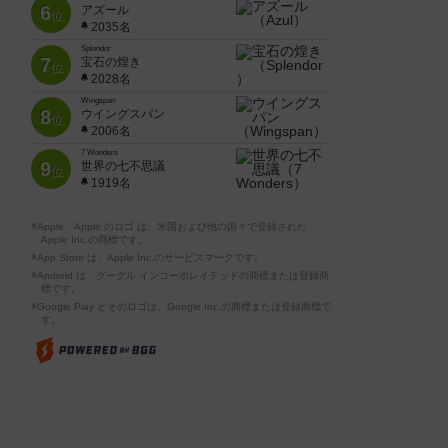
6
アズール
位
2035名
Splendor
7
宝石の煌き
位
2028名
Wingspan
8
ウイングスパン
位
2006名
7 Wonders
9
世界の七不思議
位
1919名
※Apple、Apple のロゴ は、米国および他の国々で登録された
Apple Inc.の商標です。
※App Store は、Apple Inc.のサービスマークです。
※Android は、グーグル インコーポレイテッドの商標または登録商
標です。
※Google Play とそのロゴは、Google Inc.の商標または登録商標で
す。