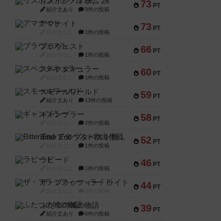
リスボン・トラム 28
73
PT
紹介文あり
9件の投稿
アマナイト
73
PT
紹介文なし
1件の投稿
ブラヴェスト
66
PT
紹介文なし
1件の投稿
スペクタキュラー
60
PT
紹介文なし
1件の投稿
スモールワールド
59
PT
紹介文あり
13件の投稿
ギャンブラー
58
PT
紹介文なし
2件の投稿
Bitter End ブタペスト救出作戦
52
PT
紹介文なし
1件の投稿
ラピード
46
PT
紹介文なし
1件の投稿
ザ・フラッフィー・ライト
44
PT
紹介文なし
0件の投稿
ふたつの城の物語
39
PT
紹介文あり
6件の投稿