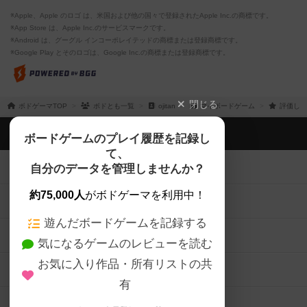
※Apple、Apple のロゴ は、米国および他の国々で登録されたApple Inc.の商標です。
※App Store は、Apple Inc.のサービスマークです。
※Android は、グーグル インコーポレイテッドの商標または登録商標です。
※Google Play とそのロゴは、Google Inc.の商標または登録商標です。
閉じる
ボドゲーマTOP
ボドとも一覧
ojitan
マイボードゲーム
評価した
ボドゲーマTOP
ボードゲームのプレイ履歴を記録し
て、
ボードゲームを検索する
自分のデータを管理しませんか？
約75,000人
がボドゲーマを利用中！
ボードゲームの新着レビュー
遊んだボードゲームを記録する
ボードゲーム会情報
気になるゲームのレビューを読む
お気に入り作品・所有リストの共
メカニクス特集
有
掲示板・トピックス