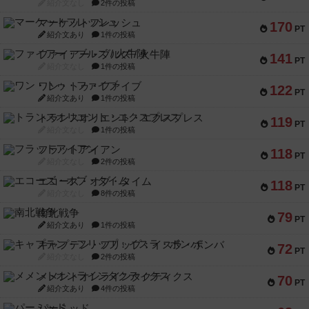
紹介文なし
2件の投稿
マーケットフレッシュ
170
PT
紹介文あり
1件の投稿
ファイアー・ブルズ / 火牛陣
141
PT
紹介文なし
1件の投稿
ワン・トゥ・ファイブ
122
PT
紹介文あり
1件の投稿
トランスオリエント・エクスプレス
119
PT
紹介文なし
1件の投稿
フラットアイアン
118
PT
紹介文なし
2件の投稿
エコーズ・オブ・タイム
118
PT
紹介文なし
8件の投稿
南北戦争
79
PT
紹介文あり
1件の投稿
キャプテン・フリップ：イスラ・ボンバ
72
PT
紹介文なし
2件の投稿
メメントオンラインタクティクス
70
PT
紹介文あり
4件の投稿
パーミッド