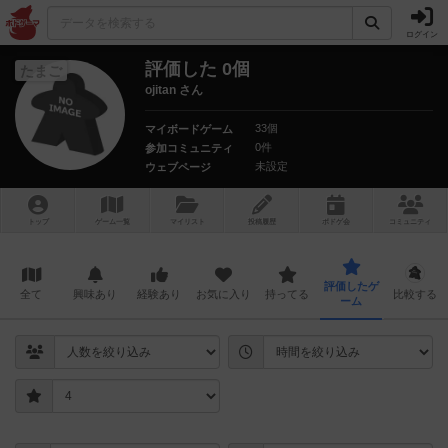
ログイン
評価した 0個
たまご
ojitan さん
33個
マイボードゲーム
0件
参加コミュニティ
未設定
ウェブページ
トップ
ゲーム一覧
マイリスト
投稿履歴
ボ
ドゲ
会
コミュニティ
評価したゲ
全て
興味あり
経験あり
お気に入り
持ってる
比較する
ーム