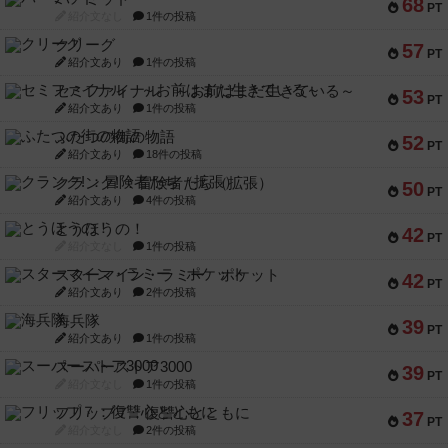
68
PT
紹介文なし
1件の投稿
クリーグ
57
PT
紹介文あり
1件の投稿
セミファイナル ～お前はまだ生きている～
53
PT
紹介文あり
1件の投稿
ふたつの街の物語
52
PT
紹介文あり
18件の投稿
クランク! ：冒険者たち（拡張）
50
PT
紹介文あり
4件の投稿
とうほうの！
42
PT
紹介文なし
1件の投稿
スターマイン・ラミー ポケット
42
PT
紹介文あり
2件の投稿
海兵隊
39
PT
紹介文あり
1件の投稿
スーパーストア3000
39
PT
紹介文なし
1件の投稿
フリップ７：復讐心とともに
37
PT
紹介文なし
2件の投稿