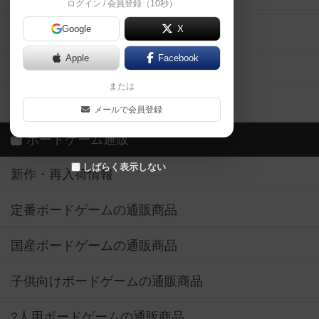
ログイン / 会員登録（10秒）
Google
X
ボドとも・会員一覧
Apple
Facebook
ボードゲーム業界コラム
または
ボドゲーマご利用案内
メールで会員登録
ボードゲーム通販
しばらく表示しない
新作・再入荷情報
定番ボードゲームの通販商品
国産ボードゲームの通販商品
子供向けボードゲームの通販商品
2人用ボードゲームの通販商品