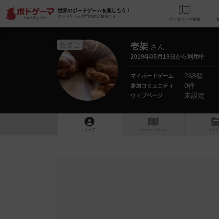
世界のボードゲームを楽しもう！
ボードゲーム専門の総合情報サイト
データベース
検
たまご
壱架
さん
2019年05月19日から利用中
268個
マイボードゲーム
0件
参加コミュニティ
未設定
ウェブページ
トップ
マイボードゲーム
マイリ