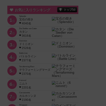
お気に入りランキング
トップ50
Splendor
1
宝石の煌き
位
4040名
Die Siedler von Catan
2
カタン
位
3616名
Dominion
3
ドミニオン
位
2528名
Battle Line
4
バトルライン
位
2377名
Terraforming Mars
5
テラフォーミングマーズ
位
2370名
6 nimmt!
6
ニムト
位
2201名
Carcassonne
7
カルカソンヌ
位
2190名
Wingspan