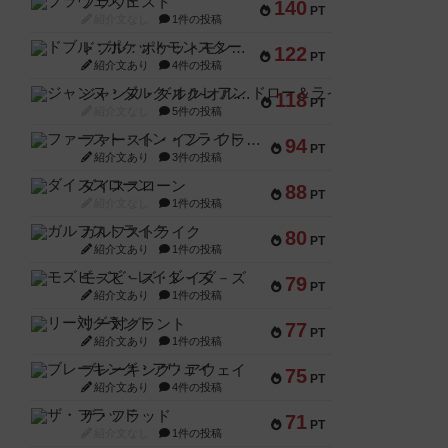
ブラヴェスト
140
PT
紹介文なし
1件の投稿
ドブル：ポケットモンスター
122
PT
紹介文あり
4件の投稿
ジャンヌ・ダルク-オルレアン ドロー＆ライト
118
PT
紹介文なし
5件の投稿
ファースト・イン・フライト
94
PT
紹介文あり
3件の投稿
ダイススローン
88
PT
紹介文なし
1件の投稿
ガルフストライク
80
PT
紹介文あり
1件の投稿
モズビ－ズ・レイダ－ズ
79
PT
紹介文あり
1件の投稿
リー対グラント
77
PT
紹介文あり
1件の投稿
ブレーキング・アウェイ
75
PT
紹介文あり
4件の投稿
ザ・フラッド
71
PT
紹介文なし
1件の投稿