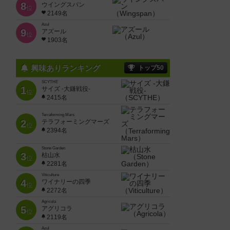
8
ウイングスパン
位
2149名
Azul
9
アズール
位
1903名
興味ありランキング
トップ50
SCYTHE
1
サイズ -大鎌戦役-
位
2415名
Terraforming Mars
2
テラフォーミングマーズ
位
2394名
Stone Garden
3
枯山水
位
2281名
Viticulture
4
ワイナリーの四季
位
2272名
Agricola
5
アグリコラ
位
2119名
Azul