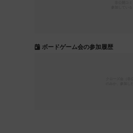
非公開コミ
参加している
ボードゲーム会の参加履歴
クローズ会（非
のみか、参加し