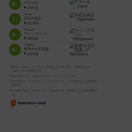
6
アズール
位
2035名
Splendor
7
宝石の煌き
位
2028名
Wingspan
8
ウイングスパン
位
2006名
7 Wonders
9
世界の七不思議
位
1919名
※Apple、Apple のロゴ は、米国および他の国々で登録された
Apple Inc.の商標です。
※App Store は、Apple Inc.のサービスマークです。
※Android は、グーグル インコーポレイテッドの商標または登録商
標です。
※Google Play とそのロゴは、Google Inc.の商標または登録商標で
す。