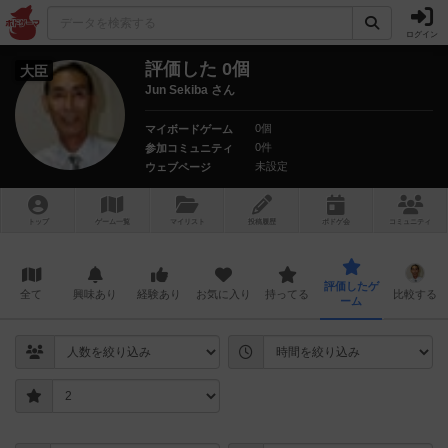
ログイン
評価した 0個
大臣
Jun Sekiba さん
0個
マイボードゲーム
0件
参加コミュニティ
未設定
ウェブページ
トップ
ゲーム一覧
マイリスト
投稿履歴
ボ
ドゲ
会
コミュニティ
評価したゲ
全て
興味あり
経験あり
お気に入り
持ってる
比較する
ーム