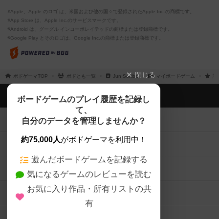
※Apple、Apple のロゴ は、米国および他の国々で登録されたApple Inc.の商標です。
※App Store は、Apple Inc.のサービスマークです。
※Android は、グーグル インコーポレイテッドの商標または登録商標です。
※Google Play とそのロゴは、Google Inc.の商標または登録商標です。
閉じる
ボドゲーマTOP
ボドとも一覧
Jun Sekiba
マイボードゲーム
評
ボドゲーマTOP
ボードゲームのプレイ履歴を記録し
て、
ボードゲームを検索する
自分のデータを管理しませんか？
約75,000人
がボドゲーマを利用中！
ボードゲームの新着レビュー
遊んだボードゲームを記録する
ボードゲーム会情報
気になるゲームのレビューを読む
お気に入り作品・所有リストの共
メカニクス特集
有
掲示板・トピックス