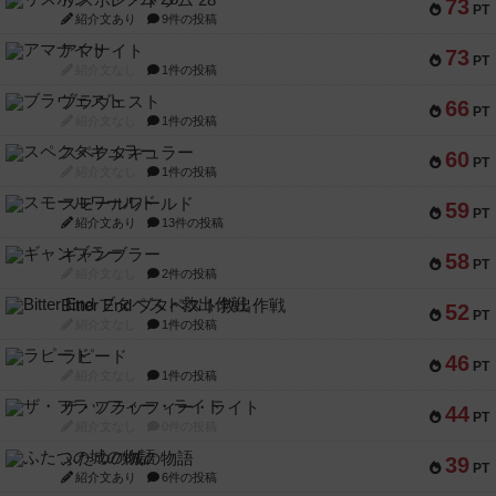
リスボン・トラム 28
73
PT
紹介文あり
9件の投稿
アマナイト
73
PT
紹介文なし
1件の投稿
ブラヴェスト
66
PT
紹介文なし
1件の投稿
スペクタキュラー
60
PT
紹介文なし
1件の投稿
スモールワールド
59
PT
紹介文あり
13件の投稿
ギャンブラー
58
PT
紹介文なし
2件の投稿
Bitter End ブタペスト救出作戦
52
PT
紹介文なし
1件の投稿
ラピード
46
PT
紹介文なし
1件の投稿
ザ・フラッフィー・ライト
44
PT
紹介文なし
0件の投稿
ふたつの城の物語
39
PT
紹介文あり
6件の投稿