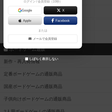
ログイン / 会員登録（10秒）
Google
X
ボドとも・会員一覧
Apple
Facebook
ボードゲーム業界コラム
または
ボドゲーマご利用案内
メールで会員登録
ボードゲーム通販
しばらく表示しない
新作・再入荷情報
定番ボードゲームの通販商品
国産ボードゲームの通販商品
子供向けボードゲームの通販商品
2人用ボードゲームの通販商品