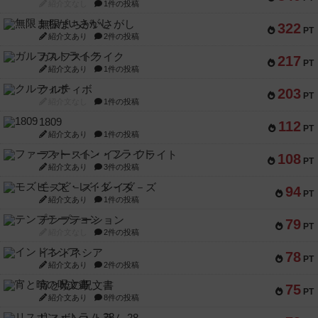
紹介文なし
1件の投稿
無限まちがいさがし
322
PT
紹介文あり
2件の投稿
ガルフストライク
217
PT
紹介文あり
1件の投稿
クルティボ
203
PT
紹介文なし
1件の投稿
1809
112
PT
紹介文あり
1件の投稿
ファースト・イン・フライト
108
PT
紹介文あり
3件の投稿
モズビ－ズ・レイダ－ズ
94
PT
紹介文あり
1件の投稿
テンプテーション
79
PT
紹介文なし
2件の投稿
インドネシア
78
PT
紹介文あり
2件の投稿
宵と暁の呪文書
75
PT
紹介文あり
8件の投稿