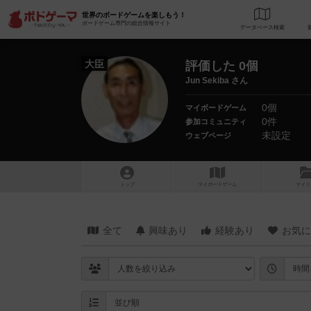
世界のボードゲームを楽しもう！
ボードゲーム専門の総合情報サイト
データベース
検
大臣
評価した 0個
Jun Sekiba さん
0個
マイボードゲーム
0件
参加コミュニティ
未設定
ウェブページ
トップ
マイボードゲーム
マイリ
全て
興味あり
経験あり
お気に