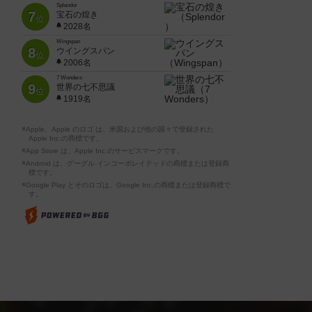
Splendor
7
宝石の煌き
位
2028名
Wingspan
8
ウイングスパン
位
2006名
7 Wonders
9
世界の七不思議
位
1919名
※Apple、Apple のロゴ は、米国および他の国々で登録された
Apple Inc.の商標です。
※App Store は、Apple Inc.のサービスマークです。
※Android は、グーグル インコーポレイテッドの商標または登録商
標です。
※Google Play とそのロゴは、Google Inc.の商標または登録商標で
す。