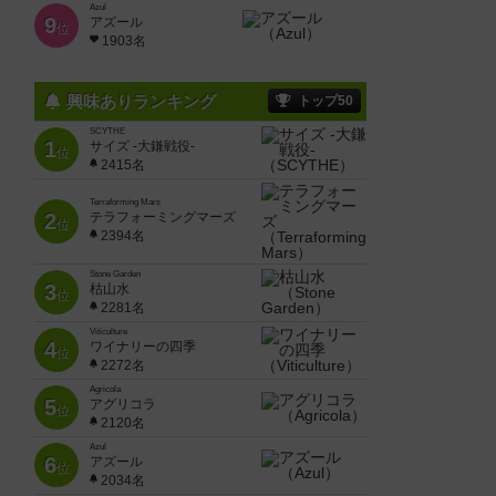
Azul
9
アズール
位
1903名
興味ありランキング
トップ50
SCYTHE
1
サイズ -大鎌戦役-
位
2415名
Terraforming Mars
2
テラフォーミングマーズ
位
2394名
Stone Garden
3
枯山水
位
2281名
Viticulture
4
ワイナリーの四季
位
2272名
Agricola
5
アグリコラ
位
2120名
Azul
6
アズール
位
2034名