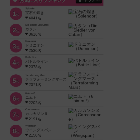
お気に入りランキング
トップ50
Splendor
1
宝石の煌き
位
4041名
Die Siedler von Catan
2
カタン
位
3616名
Dominion
3
ドミニオン
位
2530名
Battle Line
4
バトルライン
位
2378名
Terraforming Mars
5
テラフォーミングマーズ
位
2371名
6 nimmt!
6
ニムト
位
2202名
Carcassonne
7
カルカソンヌ
位
2191名
Wingspan
8
ウイングスパン
位
2150名