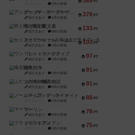
389
PT
紹介文なし
2件の投稿
アンダー・ザ・テーブラー
378
PT
紹介文あり
1件の投稿
宵と暁の呪文書
133
PT
紹介文あり
8件の投稿
セミファイナル ～お前はまだ生きている～
103
PT
紹介文あり
1件の投稿
ワン・トゥ・ファイブ
97
PT
紹介文あり
1件の投稿
南北戦争
91
PT
紹介文あり
1件の投稿
ふたつの城の物語
91
PT
紹介文あり
6件の投稿
ノームズ・アット・ナイト
88
PT
紹介文なし
1件の投稿
マーリン
76
PT
紹介文あり
6件の投稿
フラットアイアン
75
PT
紹介文なし
2件の投稿