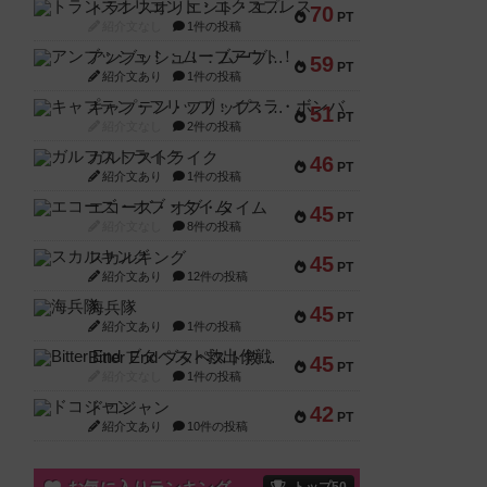
トランスオリエント・エクスプレス
70
PT
紹介文なし
1件の投稿
アンブッシュ！：ムーブアウト！
59
PT
紹介文あり
1件の投稿
キャプテン・フリップ：イスラ・ボンバ
51
PT
紹介文なし
2件の投稿
ガルフストライク
46
PT
紹介文あり
1件の投稿
エコーズ・オブ・タイム
45
PT
紹介文なし
8件の投稿
スカルキング
45
PT
紹介文あり
12件の投稿
海兵隊
45
PT
紹介文あり
1件の投稿
Bitter End ブタペスト救出作戦
45
PT
紹介文なし
1件の投稿
ドコジャン
42
PT
紹介文あり
10件の投稿