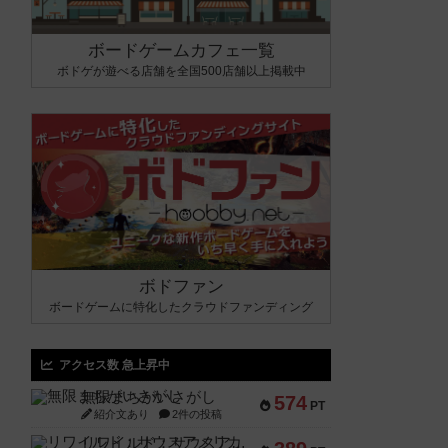
ボードゲームカフェ一覧
ボドゲが遊べる店舗を全国500店舗以上掲載中
ボドファン
ボードゲームに特化したクラウドファンディング
アクセス数 急上昇中
無限まちがいさがし
574
PT
紹介文あり
2件の投稿
リワイルド：サウスアメリカ