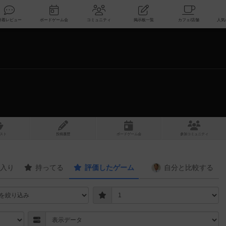
索
新着レビュー
ボードゲーム会
コミュニティ
掲示板一覧
スト
投稿履歴
ボ
ー
ドゲ
ーム
会
参加
コミュニティ
入り
持ってる
評価したゲーム
自分と
比較する