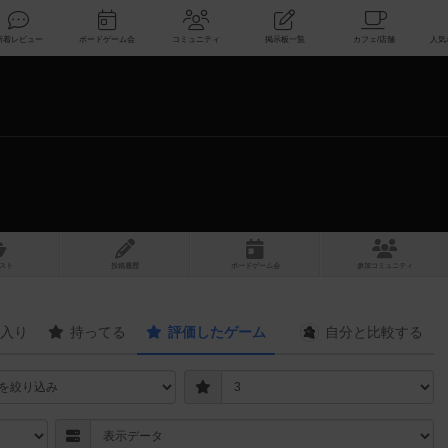
索
新着レビュー
ボードゲーム会
コミュニティ
掲示板一覧
スト
投稿履歴
ボ
ー
ドゲ
ーム
会
参加
コミュニティ
入り
持ってる
評価したゲーム
自分と
比較する