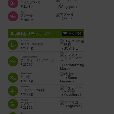
8
ウイングスパン
位
2148名
Azul
9
アズール
位
1902名
興味ありランキング
トップ50
SCYTHE
1
サイズ -大鎌戦役-
位
2415名
Terraforming Mars
2
テラフォーミングマーズ
位
2394名
Stone Garden
3
枯山水
位
2281名
Viticulture
4
ワイナリーの四季
位
2272名
Agricola
5
アグリコラ
位
2119名
Azul