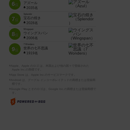
6
アズール
位
2035名
Splendor
7
宝石の煌き
位
2028名
Wingspan
8
ウイングスパン
位
2006名
7 Wonders
9
世界の七不思議
位
1919名
※Apple、Apple のロゴ は、米国および他の国々で登録された
Apple Inc.の商標です。
※App Store は、Apple Inc.のサービスマークです。
※Android は、グーグル インコーポレイテッドの商標または登録商
標です。
※Google Play とそのロゴは、Google Inc.の商標または登録商標で
す。