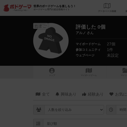
世界のボードゲームを楽しもう！
ボードゲーム専門の総合情報サイト
データベース
検
たまご
評価した 0個
アルノ さん
27個
マイボードゲーム
1件
参加コミュニティ
未設定
ウェブページ
トップ
マイボードゲーム
マイリ
全て
興味あり
経験あり
お気に