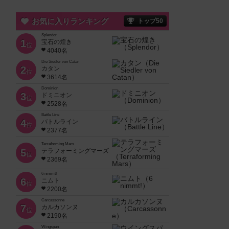
お気に入りランキング
トップ50
Splendor
1
宝石の煌き
位
4040名
Die Siedler von Catan
2
カタン
位
3614名
Dominion
3
ドミニオン
位
2528名
Battle Line
4
バトルライン
位
2377名
Terraforming Mars
5
テラフォーミングマーズ
位
2369名
6 nimmt!
6
ニムト
位
2200名
Carcassonne
7
カルカソンヌ
位
2190名
Wingspan