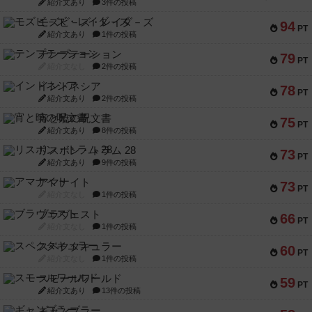
紹介文あり
3件の投稿
モズビ－ズ・レイダ－ズ
94
PT
紹介文あり
1件の投稿
テンプテーション
79
PT
紹介文なし
2件の投稿
インドネシア
78
PT
紹介文あり
2件の投稿
宵と暁の呪文書
75
PT
紹介文あり
8件の投稿
リスボン・トラム 28
73
PT
紹介文あり
9件の投稿
アマナイト
73
PT
紹介文なし
1件の投稿
ブラヴェスト
66
PT
紹介文なし
1件の投稿
スペクタキュラー
60
PT
紹介文なし
1件の投稿
スモールワールド
59
PT
紹介文あり
13件の投稿
ギャンブラー