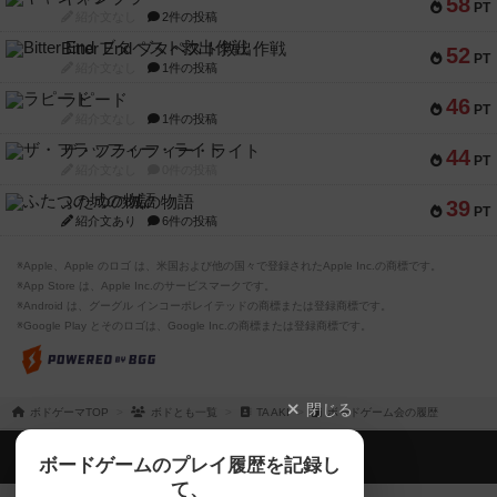
58
PT
紹介文なし
2件の投稿
Bitter End ブタペスト救出作戦
52
PT
紹介文なし
1件の投稿
ラピード
46
PT
紹介文なし
1件の投稿
ザ・フラッフィー・ライト
44
PT
紹介文なし
0件の投稿
ふたつの城の物語
39
PT
紹介文あり
6件の投稿
※Apple、Apple のロゴ は、米国および他の国々で登録されたApple Inc.の商標です。
※App Store は、Apple Inc.のサービスマークです。
※Android は、グーグル インコーポレイテッドの商標または登録商標です。
※Google Play とそのロゴは、Google Inc.の商標または登録商標です。
閉じる
ボドゲーマTOP
ボドとも一覧
TA AKI
ボードゲーム会の履歴
ボドゲーマTOP
ボードゲームのプレイ履歴を記録し
て、