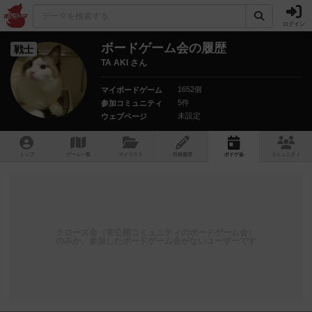
ログイン
ボードゲーム会の履歴
戦士
TA AKI さん
1652個
マイボードゲーム
5件
参加コミュニティ
未設定
ウェブページ
トップ
ゲーム一覧
マイリスト
投稿履歴
ボ
ドゲ
会
コミュニティ
クローズ会（非公開コミュニティのボードゲーム会）
のみか、参加したボードゲーム会がないユーザーです