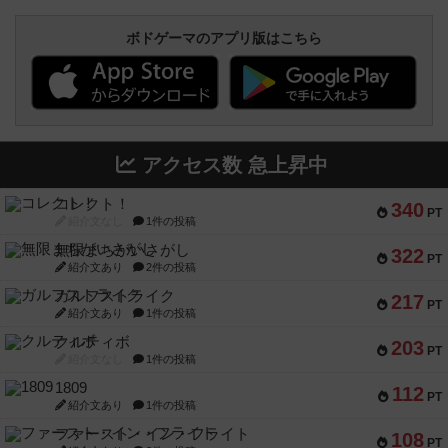
ボドゲーマのアプリ版はこちら
アクセス数 急上昇中
コレクト！
340
PT
紹介文なし
1件の投稿
無限まちがいさがし
322
PT
紹介文あり
2件の投稿
ガルフストライク
217
PT
紹介文あり
1件の投稿
クルティボ
203
PT
紹介文なし
1件の投稿
1809
112
PT
紹介文あり
1件の投稿
ファースト・イン・フライト
108
PT