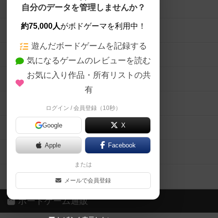
ボードゲームを検索する
自分のデータを管理しませんか？
約75,000人
がボドゲーマを利用中！
ボードゲームの新着レビュー
遊んだボードゲームを記録する
ボードゲーム会情報
気になるゲームのレビューを読む
お気に入り作品・所有リストの共
メカニクス特集
有
掲示板・トピックス
ログイン / 会員登録（10秒）
Google
X
ボドとも・会員一覧
Apple
Facebook
ボードゲーム業界コラム
または
ボドゲーマご利用案内
メールで会員登録
ボードゲーム通販