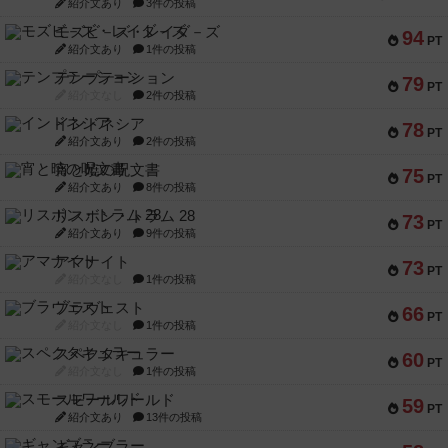
紹介文あり
3件の投稿
モズビ－ズ・レイダ－ズ
94
PT
紹介文あり
1件の投稿
テンプテーション
79
PT
紹介文なし
2件の投稿
インドネシア
78
PT
紹介文あり
2件の投稿
宵と暁の呪文書
75
PT
紹介文あり
8件の投稿
リスボン・トラム 28
73
PT
紹介文あり
9件の投稿
アマナイト
73
PT
紹介文なし
1件の投稿
ブラヴェスト
66
PT
紹介文なし
1件の投稿
スペクタキュラー
60
PT
紹介文なし
1件の投稿
スモールワールド
59
PT
紹介文あり
13件の投稿
ギャンブラー