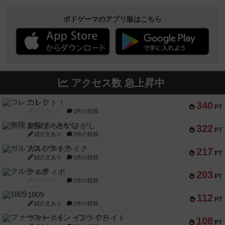
ボドゲーマのアプリ版はこちら
アクセス数 急上昇中
コレクト！
340
PT
紹介文なし
1件の投稿
無限まちがいさがし
322
PT
紹介文あり
2件の投稿
ガルフストライク
217
PT
紹介文あり
1件の投稿
クルティボ
203
PT
紹介文なし
1件の投稿
1809
112
PT
紹介文あり
1件の投稿
ファースト・イン・フライト
108
PT