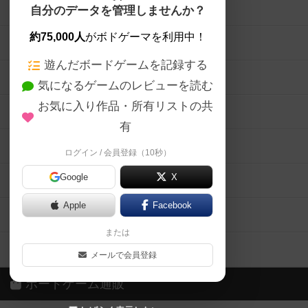
ボードゲームを検索する
自分のデータを管理しませんか？
約75,000人
がボドゲーマを利用中！
ボードゲームの新着レビュー
遊んだボードゲームを記録する
ボードゲーム会情報
気になるゲームのレビューを読む
お気に入り作品・所有リストの共
メカニクス特集
有
掲示板・トピックス
ログイン / 会員登録（10秒）
Google
X
ボドとも・会員一覧
Apple
Facebook
ボードゲーム業界コラム
または
ボドゲーマご利用案内
メールで会員登録
ボードゲーム通販