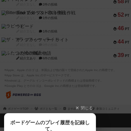
58
PT
紹介文なし
2件の投稿
Bitter End ブタペスト救出作戦
52
PT
紹介文なし
1件の投稿
ラピード
46
PT
紹介文なし
1件の投稿
ザ・フラッフィー・ライト
44
PT
紹介文なし
0件の投稿
ふたつの城の物語
39
PT
紹介文あり
6件の投稿
※Apple、Apple のロゴ は、米国および他の国々で登録されたApple Inc.の商標です。
※App Store は、Apple Inc.のサービスマークです。
※Android は、グーグル インコーポレイテッドの商標または登録商標です。
※Google Play とそのロゴは、Google Inc.の商標または登録商標です。
閉じる
ボドゲーマTOP
ボドとも一覧
まやみーさん
参加コミュニティ
ボドゲーマTOP
ボードゲームのプレイ履歴を記録し
て、