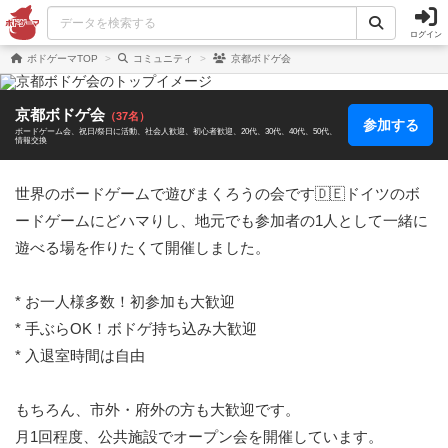
ログイン
ボドゲーマTOP
コミュニティ
京都ボドゲ会
京都ボドゲ会
（37名）
参加する
ボードゲーム会
祝日/祭日に活動
社会人歓迎
初心者歓迎
20代
30代
40代
50代
情報交換
世界のボードゲームで遊びまくろうの会です🇩🇪ドイツのボ
ードゲームにどハマりし、地元でも参加者の1人として一緒に
遊べる場を作りたくて開催しました。

* お一人様多数！初参加も大歓迎

* 手ぶらOK！ボドゲ持ち込み大歓迎

* 入退室時間は自由

もちろん、市外・府外の方も大歓迎です。

月1回程度、公共施設でオープン会を開催しています。
