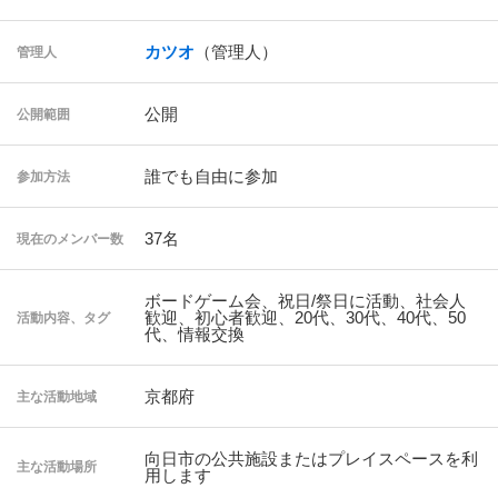
カツオ
（管理人）
管理人
公開
公開範囲
誰でも自由に参加
参加方法
37名
現在のメンバー数
ボードゲーム会、祝日/祭日に活動、社会人
歓迎、初心者歓迎、20代、30代、40代、50
活動内容、タグ
代、情報交換
京都府
主な活動地域
向日市の公共施設またはプレイスペースを利
主な活動場所
用します