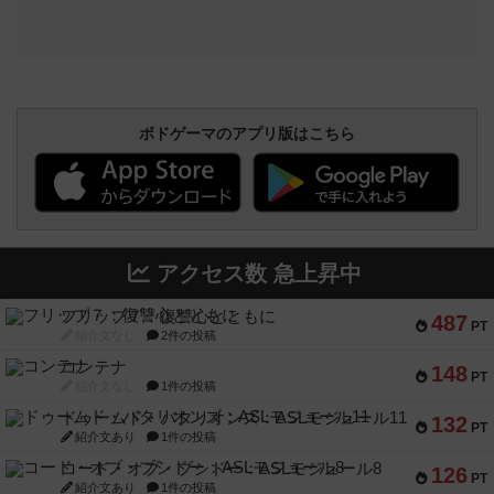
ボドゲーマのアプリ版はこちら
アクセス数 急上昇中
フリップ７：復讐心とともに
487
PT
紹介文なし
2件の投稿
コンテナ
148
PT
紹介文なし
1件の投稿
ドゥームド・バタリオンズ：ASLモジュール11
132
PT
紹介文あり
1件の投稿
コード・オブ・ブシドー：ASLモジュール8
126
PT
紹介文あり
1件の投稿