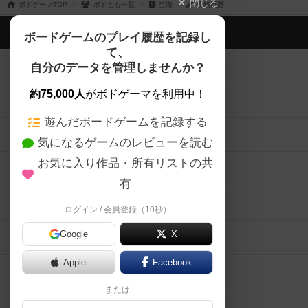
閉じる
ボドゲーマTOP
ボドとも一覧
空海
投稿履歴
ボドゲーマTOP
ボードゲームのプレイ履歴を記録し
て、
ボードゲームを検索する
自分のデータを管理しませんか？
約75,000人
がボドゲーマを利用中！
ボードゲームの新着レビュー
遊んだボードゲームを記録する
ボードゲーム会情報
気になるゲームのレビューを読む
お気に入り作品・所有リストの共
メカニクス特集
有
掲示板・トピックス
ログイン / 会員登録（10秒）
Google
X
ボドとも・会員一覧
Apple
Facebook
ボードゲーム業界コラム
または
ボドゲーマご利用案内