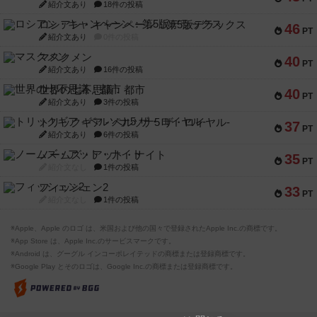
紹介文あり
18件の投稿
ロシアン・キャンペーン：第5版デラックス
46
PT
紹介文あり
0件の投稿
マスクメン
40
PT
紹介文あり
16件の投稿
世界の七不思議：都市
40
PT
紹介文あり
3件の投稿
トリックギア - ペルソナ5 ザ・ロイヤル-
37
PT
紹介文あり
6件の投稿
ノームズ・アット・ナイト
35
PT
紹介文なし
1件の投稿
フィッシェン2
33
PT
紹介文なし
1件の投稿
※Apple、Apple のロゴ は、米国および他の国々で登録されたApple Inc.の商標です。
※App Store は、Apple Inc.のサービスマークです。
※Android は、グーグル インコーポレイテッドの商標または登録商標です。
※Google Play とそのロゴは、Google Inc.の商標または登録商標です。