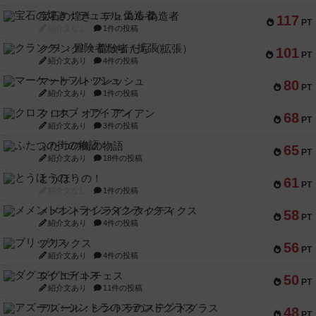
宝石の煌き：デュエル 偽造者
117
PT
紹介文なし
1件の投稿
クランク! ：冒険者たち（拡張）
101
PT
紹介文あり
4件の投稿
マーケットフレッシュ
80
PT
紹介文あり
1件の投稿
クロス・オブ・アイアン
68
PT
紹介文あり
3件の投稿
ふたつの街の物語
65
PT
紹介文あり
18件の投稿
とうほうの！
61
PT
紹介文なし
1件の投稿
メメントオンラインタクティクス
58
PT
紹介文あり
4件の投稿
ブリックス
56
PT
紹介文あり
4件の投稿
ダグエイトチェス
50
PT
紹介文あり
11件の投稿
アズール：シントラのステンドグラス
48
PT