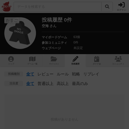
ログイン
投稿履歴 0件
たまご
空海 さん
63個
マイボードゲーム
0件
参加コミュニティ
未設定
ウェブページ
トップ
ゲーム一覧
マイリスト
投稿履歴
ボ
ドゲ
会
コミュニティ
全て
レビュー
ルール
戦略
リプレイ
投稿種別
全て
普通以上
高以上
最高のみ
注目度
投稿がありません