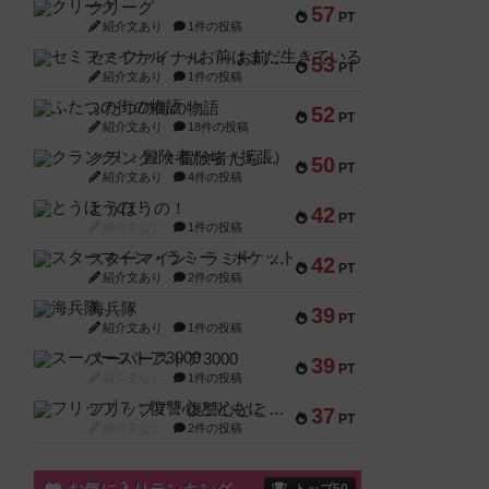
クリーグ
57
PT
紹介文あり
1件の投稿
セミファイナル ～お前はまだ生きている～
53
PT
紹介文あり
1件の投稿
ふたつの街の物語
52
PT
紹介文あり
18件の投稿
クランク! ：冒険者たち（拡張）
50
PT
紹介文あり
4件の投稿
とうほうの！
42
PT
紹介文なし
1件の投稿
スターマイン・ラミー ポケット
42
PT
紹介文あり
2件の投稿
海兵隊
39
PT
紹介文あり
1件の投稿
スーパーストア3000
39
PT
紹介文なし
1件の投稿
フリップ７：復讐心とともに
37
PT
紹介文なし
2件の投稿