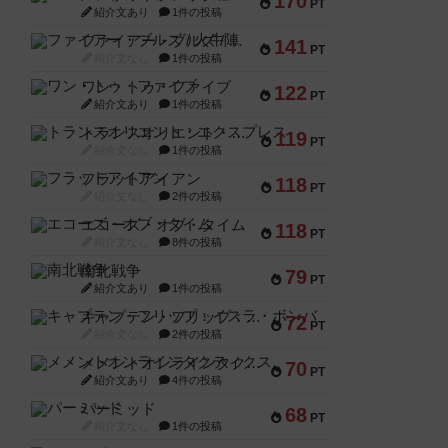
170
PT
紹介文あり
1件の投稿
ファイアー・ブルズ / 火牛陣
141
PT
紹介文なし
1件の投稿
ワン・トゥ・ファイブ
122
PT
紹介文あり
1件の投稿
トランスオリエント・エクスプレス
119
PT
紹介文なし
1件の投稿
フラットアイアン
118
PT
紹介文なし
2件の投稿
エコーズ・オブ・タイム
118
PT
紹介文なし
8件の投稿
南北戦争
79
PT
紹介文あり
1件の投稿
キャプテン・フリップ：イスラ・ボンバ
72
PT
紹介文なし
2件の投稿
メメントオンラインタクティクス
70
PT
紹介文あり
4件の投稿
パーミッド
68
PT
紹介文なし
1件の投稿