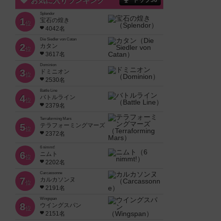
お気に入りランキング
トップ50
Splendor
1
宝石の煌き
位
4042名
Die Siedler von Catan
2
カタン
位
3617名
Dominion
3
ドミニオン
位
2530名
Battle Line
4
バトルライン
位
2379名
Terraforming Mars
5
テラフォーミングマーズ
位
2372名
6 nimmt!
6
ニムト
位
2202名
Carcassonne
7
カルカソンヌ
位
2191名
Wingspan
8
ウイングスパン
位
2151名