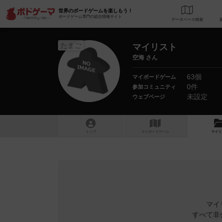
世界のボードゲームを楽しもう！
ボードゲーム専門の総合情報サイト
データベース
検
たまご
マイリスト
空海 さん
63個
マイボードゲーム
0件
参加コミュニティ
未設定
ウェブページ
トップ
マイボードゲーム
マイリ
マイ
すべて非