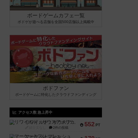
ボードゲームカフェ一覧
ボドゲが遊べる店舗を全国500店舗以上掲載中
ボドファン
ボードゲームに特化したクラウドファンディング
アクセス数 急上昇中
リワイルド：サウスアメリカ
552
PT
紹介文なし
2件の投稿
マーケットフレッシュ