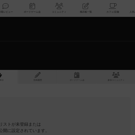
索
新着レビュー
ボードゲーム会
コミュニティ
掲示板一覧
スト
投稿履歴
ボ
ー
ドゲ
ーム
会
参加
コミュニティ
リストが未登録または
公開に設定されています。