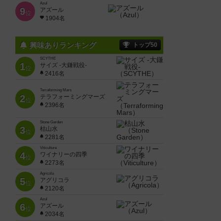
Azul
9
アズール
位
1904名
興味ありランキング
トップ50
SCYTHE
1
サイズ -大鎌戦役-
位
2416名
Terraforming Mars
2
テラフォーミングマーズ
位
2396名
Stone Garden
3
枯山水
位
2281名
Viticulture
4
ワイナリーの四季
位
2273名
Agricola
5
アグリコラ
位
2120名
Azul
6
アズール
位
2034名