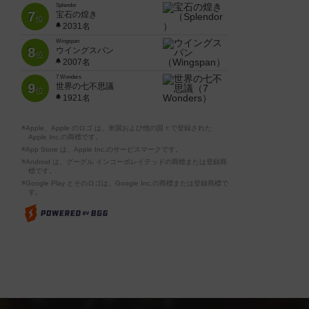
Splendor
7
宝石の煌き
位
2031名
Wingspan
8
ウイングスパン
位
2007名
7 Wonders
9
世界の七不思議
位
1921名
※Apple、Apple のロゴ は、米国および他の国々で登録された
Apple Inc.の商標です。
※App Store は、Apple Inc.のサービスマークです。
※Android は、グーグル インコーポレイテッドの商標または登録商
標です。
※Google Play とそのロゴは、Google Inc.の商標または登録商標で
す。