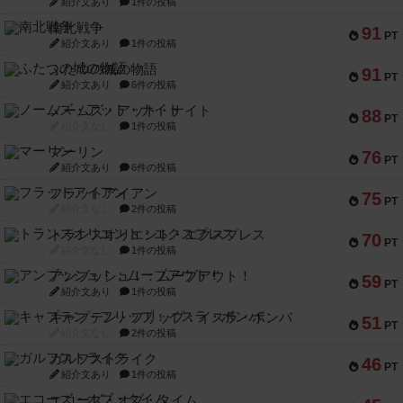
紹介文あり
1件の投稿
南北戦争
91
PT
紹介文あり
1件の投稿
ふたつの城の物語
91
PT
紹介文あり
6件の投稿
ノームズ・アット・ナイト
88
PT
紹介文なし
1件の投稿
マーリン
76
PT
紹介文あり
6件の投稿
フラットアイアン
75
PT
紹介文なし
2件の投稿
トランスオリエント・エクスプレス
70
PT
紹介文なし
1件の投稿
アンブッシュ！：ムーブアウト！
59
PT
紹介文あり
1件の投稿
キャプテン・フリップ：イスラ・ボンバ
51
PT
紹介文なし
2件の投稿
ガルフストライク
46
PT
紹介文あり
1件の投稿
エコーズ・オブ・タイム