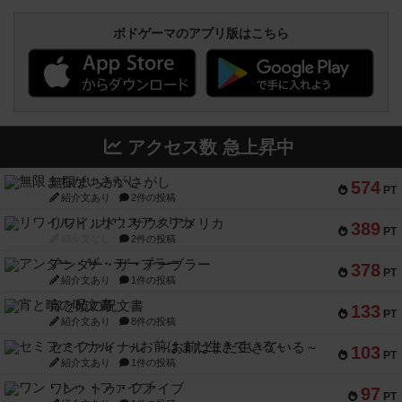
ボドゲーマのアプリ版はこちら
アクセス数 急上昇中
無限まちがいさがし
574
PT
紹介文あり
2件の投稿
リワイルド：サウスアメリカ
389
PT
紹介文なし
2件の投稿
アンダー・ザ・テーブラー
378
PT
紹介文あり
1件の投稿
宵と暁の呪文書
133
PT
紹介文あり
8件の投稿
セミファイナル ～お前はまだ生きている～
103
PT
紹介文あり
1件の投稿
ワン・トゥ・ファイブ
97
PT