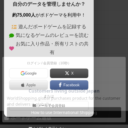
ボードゲームを検索する
自分のデータを管理しませんか？
約75,000人
がボドゲーマを利用中！
ボードゲームの新着レビュー
遊んだボードゲームを記録する
ボードゲーム会情報
気になるゲームのレビューを読む
お気に入り作品・所有リストの共
メカニクス特集
有
掲示板・トピックス
ログイン / 会員登録（10秒）
Google
X
ボドとも・会員一覧
Apple
Facebook
ボードゲーム業界コラム
または
ボドゲーマご利用案内
メールで会員登録
ボードゲーム通販