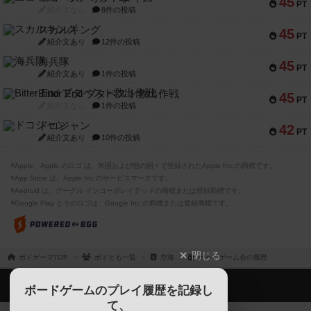
45
PT
紹介文なし
8件の投稿
スカルキング
45
PT
紹介文あり
12件の投稿
海兵隊
45
PT
紹介文あり
1件の投稿
Bitter End ブタペスト救出作戦
45
PT
紹介文なし
1件の投稿
ドコジャン
42
PT
紹介文あり
10件の投稿
※Apple、Apple のロゴ は、米国および他の国々で登録されたApple Inc.の商標です。
※App Store は、Apple Inc.のサービスマークです。
※Android は、グーグル インコーポレイテッドの商標または登録商標です。
※Google Play とそのロゴは、Google Inc.の商標または登録商標です。
閉じる
ボドゲーマTOP
ボドとも一覧
空海
ボードゲーム会の履歴
ボドゲーマTOP
ボードゲームのプレイ履歴を記録し
て、