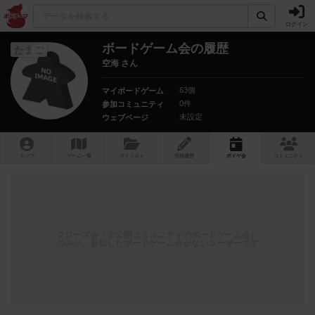
ログイン
ボードゲーム会の履歴
たまご
空海 さん
63個
マイボードゲーム
0件
参加コミュニティ
未設定
ウェブページ
トップ
ゲーム一覧
マイリスト
投稿履歴
ボ
ドゲ
会
コミュニティ
クローズ会（非公開コミュニティのボードゲーム会）
のみか、参加したボードゲーム会がないユーザーです