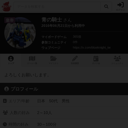
ログイン
青の騎士
さん
皇帝
2016年06月21日から利用中
365個
マイボードゲーム
0件
参加コミュニティ
https://x.com/blueknight_tw
ウェブページ
トップ
ゲーム一覧
マイリスト
投稿履歴
ボ
ドゲ
会
コミュニティ
よろしくお願いします。
プロフィール
エリア/年齡
日本 50代 男性
人数の好み
2～10人
時間の好み
30～100分