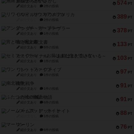
無限まちがいさがし
574
PT
紹介文あり
2件の投稿
リワイルド：サウスアメリカ
389
PT
紹介文なし
2件の投稿
アンダー・ザ・テーブラー
378
PT
紹介文あり
1件の投稿
宵と暁の呪文書
133
PT
紹介文あり
8件の投稿
セミファイナル ～お前はまだ生きている～
103
PT
紹介文あり
1件の投稿
ワン・トゥ・ファイブ
97
PT
紹介文あり
1件の投稿
南北戦争
91
PT
紹介文あり
1件の投稿
ふたつの城の物語
91
PT
紹介文あり
6件の投稿
ノームズ・アット・ナイト
88
PT
紹介文なし
1件の投稿
マーリン
76
PT
紹介文あり
6件の投稿