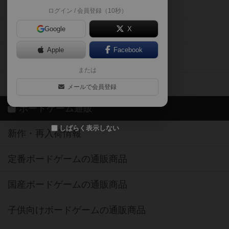
掲示板・トピックス
ログイン / 会員登録（10秒）
Google
X
ボドとも・会員一覧
Apple
Facebook
ボードゲーム業界コラム
または
ボドゲーマご利用案内
メールで会員登録
ボードゲーム通販
しばらく表示しない
新作・再入荷情報
定番ボードゲームの通販商品
国産ボードゲームの通販商品
子供向けボードゲームの通販商品