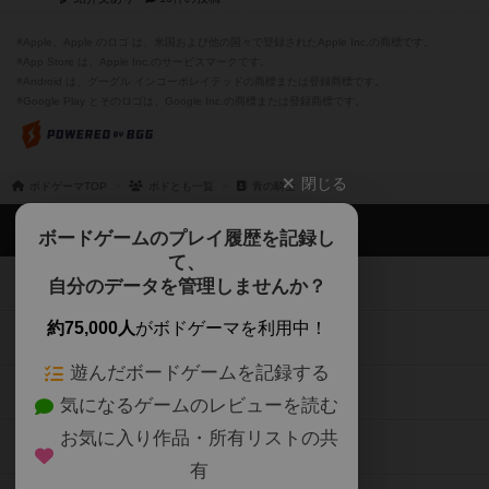
※Apple、Apple のロゴ は、米国および他の国々で登録されたApple Inc.の商標です。
※App Store は、Apple Inc.のサービスマークです。
※Android は、グーグル インコーポレイテッドの商標または登録商標です。
※Google Play とそのロゴは、Google Inc.の商標または登録商標です。
閉じる
ボドゲーマTOP
ボドとも一覧
青の騎士
ボドゲーマTOP
ボードゲームのプレイ履歴を記録し
て、
ボードゲームを検索する
自分のデータを管理しませんか？
約75,000人
がボドゲーマを利用中！
ボードゲームの新着レビュー
遊んだボードゲームを記録する
ボードゲーム会情報
気になるゲームのレビューを読む
お気に入り作品・所有リストの共
メカニクス特集
有