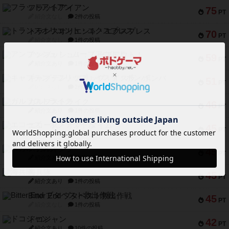
フラットアイアン
75
PT
紹介文なし
2件の投稿
トランスオリエント・エクスプレス
70
PT
紹介文なし
1件の投稿
アンブッシュ！：ムーブアウト！
59
PT
紹介文あり
1件の投稿
キャプテン・フリップ：イスラ・ボンバ
51
PT
紹介文なし
2件の投稿
ガルフストライク
46
PT
紹介文あり
1件の投稿
エコーズ・オブ・タイム
45
PT
紹介文なし
8件の投稿
スカルキング
45
PT
紹介文あり
12件の投稿
海兵隊
45
PT
紹介文あり
1件の投稿
Bitter End ブタペスト救出作戦
45
PT
紹介文なし
1件の投稿
ドコジャン
42
PT
紹介文あり
10件の投稿