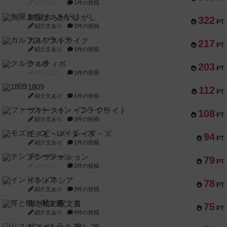
紹介文なし
1件の投稿
無限まちがいさがし
322
PT
紹介文あり
2件の投稿
ガルフストライク
217
PT
紹介文あり
1件の投稿
クルティボ
203
PT
紹介文なし
1件の投稿
1809
112
PT
紹介文あり
1件の投稿
ファースト・イン・フライト
108
PT
紹介文あり
3件の投稿
モズビ－ズ・レイダ－ズ
94
PT
紹介文あり
1件の投稿
テンプテーション
79
PT
紹介文なし
2件の投稿
インドネシア
78
PT
紹介文あり
2件の投稿
宵と暁の呪文書
75
PT
紹介文あり
8件の投稿