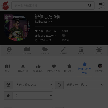
ログイン
評価した 0個
皇帝
kujiraika さん
239個
マイボードゲーム
2件
参加コミュニティ
未設定
ウェブページ
トップ
ゲーム一覧
マイリスト
投稿履歴
ボ
ドゲ
会
コミュニティ
評価したゲ
全て
興味あり
経験あり
お気に入り
持ってる
比較する
ーム