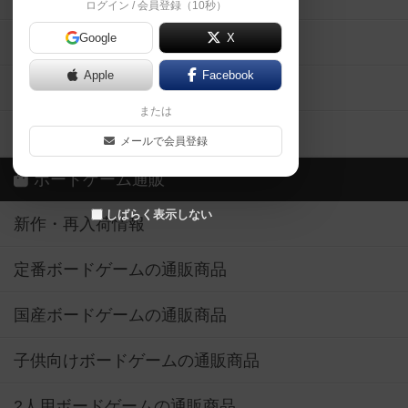
ログイン / 会員登録（10秒）
Google
X
ボドとも・会員一覧
Apple
Facebook
ボードゲーム業界コラム
または
ボドゲーマご利用案内
メールで会員登録
ボードゲーム通販
しばらく表示しない
新作・再入荷情報
定番ボードゲームの通販商品
国産ボードゲームの通販商品
子供向けボードゲームの通販商品
2人用ボードゲームの通販商品