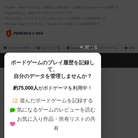
※Apple、Apple のロゴ は、米国および他の国々で登録されたApple Inc.の商標です。
※App Store は、Apple Inc.のサービスマークです。
※Android は、グーグル インコーポレイテッドの商標または登録商標です。
※Google Play とそのロゴは、Google Inc.の商標または登録商標です。
閉じる
ボドゲーマTOP
ボドとも一覧
kujiraika
マイボードゲーム
評価し
ボドゲーマTOP
ボードゲームのプレイ履歴を記録し
て、
ボードゲームを検索する
自分のデータを管理しませんか？
約75,000人
がボドゲーマを利用中！
ボードゲームの新着レビュー
遊んだボードゲームを記録する
ボードゲーム会情報
気になるゲームのレビューを読む
お気に入り作品・所有リストの共
メカニクス特集
有
掲示板・トピックス