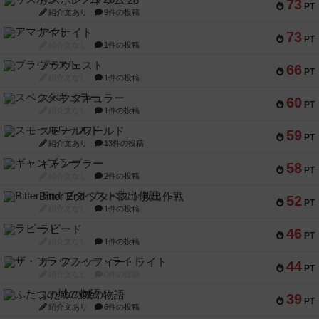
リスボン・トラム 28
73
PT
紹介文あり
9件の投稿
アマナイト
73
PT
紹介文なし
1件の投稿
ブラヴェスト
66
PT
紹介文なし
1件の投稿
スペクタキュラー
60
PT
紹介文なし
1件の投稿
スモールワールド
59
PT
紹介文あり
13件の投稿
ギャンブラー
58
PT
紹介文なし
2件の投稿
Bitter End ブタペスト救出作戦
52
PT
紹介文なし
1件の投稿
ラピード
46
PT
紹介文なし
1件の投稿
ザ・フラッフィー・ライト
44
PT
紹介文なし
0件の投稿
ふたつの城の物語
39
PT
紹介文あり
6件の投稿