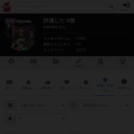
ログイン
評価した 0個
皇帝
kujiraika さん
239個
マイボードゲーム
2件
参加コミュニティ
未設定
ウェブページ
トップ
ゲーム一覧
マイリスト
投稿履歴
ボ
ドゲ
会
コミュニティ
評価したゲ
全て
興味あり
経験あり
お気に入り
持ってる
比較する
ーム