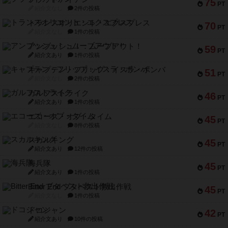
75
PT
紹介文なし
2件の投稿
トランスオリエント・エクスプレス
70
PT
紹介文なし
1件の投稿
アンブッシュ！：ムーブアウト！
59
PT
紹介文あり
1件の投稿
キャプテン・フリップ：イスラ・ボンバ
51
PT
紹介文なし
2件の投稿
ガルフストライク
46
PT
紹介文あり
1件の投稿
エコーズ・オブ・タイム
45
PT
紹介文なし
8件の投稿
スカルキング
45
PT
紹介文あり
12件の投稿
海兵隊
45
PT
紹介文あり
1件の投稿
Bitter End ブタペスト救出作戦
45
PT
紹介文なし
1件の投稿
ドコジャン
42
PT
紹介文あり
10件の投稿