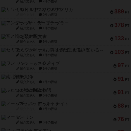
紹介文あり
2件の投稿
リワイルド：サウスアメリカ
389
PT
紹介文なし
2件の投稿
アンダー・ザ・テーブラー
378
PT
紹介文あり
1件の投稿
宵と暁の呪文書
133
PT
紹介文あり
8件の投稿
セミファイナル ～お前はまだ生きている～
103
PT
紹介文あり
1件の投稿
ワン・トゥ・ファイブ
97
PT
紹介文あり
1件の投稿
南北戦争
91
PT
紹介文あり
1件の投稿
ふたつの城の物語
91
PT
紹介文あり
6件の投稿
ノームズ・アット・ナイト
88
PT
紹介文なし
1件の投稿
マーリン
76
PT
紹介文あり
6件の投稿
フラットアイアン