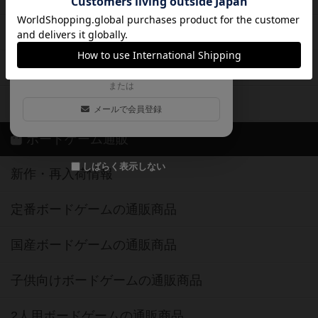
ログイン / 会員登録（10秒）
Google
X
ボドとも・会員一覧
Apple
Facebook
ボードゲーム業界コラム
または
ボドゲーマご利用案内
メールで会員登録
ボードゲーム通販
しばらく表示しない
新作・再入荷情報
定番ボードゲームの通販商品
国産ボードゲームの通販商品
子供向けボードゲームの通販商品
2人用ボードゲームの通販商品