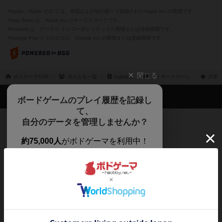
※Apple、Apple のロゴ は、米国および他の国々で登録されたApple Inc.の商標です。
※App Store は、Apple Inc.のサービスマークです。
※Android は、グーグル インコーポレイテッドの商標または登録商標です。
※Google Play とそのロゴは、Google Inc.の商標または登録商標です。
閉じる
ボドゲーマTOP
ボドとも一覧
kujiraika
マイボードゲーム
評価し
ボドゲーマTOP
ボードゲームのプレイ履歴を記録し
て、
ボードゲームを検索する
自分のデータを管理しませんか？
約75,000人
がボドゲーマを利用中！
ボードゲームの新着レビュー
遊んだボードゲームを記録する
ボードゲーム会情報
気になるゲームのレビューを読む
お気に入り作品・所有リストの共
メカニクス特集
有
掲示板・トピックス