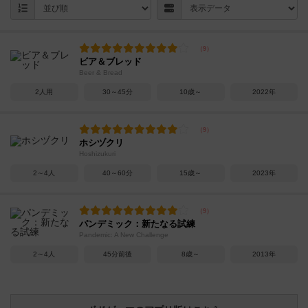
ビア＆ブレッド
Beer & Bread
2人用
30～45分
10歳～
2022年
ホシヅクリ
Hoshizukuri
2～4人
40～60分
15歳～
2023年
パンデミック：新たなる試練
Pandemic: A New Challenge
2～4人
45分前後
8歳～
2013年