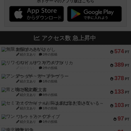
ボドゲーマのアプリ版はこちら
アクセス数 急上昇中
無限まちがいさがし
574
PT
紹介文あり
2件の投稿
リワイルド：サウスアメリカ
389
PT
紹介文なし
2件の投稿
アンダー・ザ・テーブラー
378
PT
紹介文あり
1件の投稿
宵と暁の呪文書
133
PT
紹介文あり
8件の投稿
セミファイナル ～お前はまだ生きている～
103
PT
紹介文あり
1件の投稿
ワン・トゥ・ファイブ
97
PT
紹介文あり
1件の投稿
南北戦争