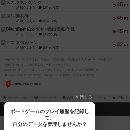
スカルキング
45
PT
紹介文あり
12件の投稿
海兵隊
45
PT
紹介文あり
1件の投稿
Bitter End ブタペスト救出作戦
45
PT
紹介文なし
1件の投稿
ドコジャン
42
PT
紹介文あり
10件の投稿
※Apple、Apple のロゴ は、米国および他の国々で登録されたApple Inc.の商標です。
※App Store は、Apple Inc.のサービスマークです。
※Android は、グーグル インコーポレイテッドの商標または登録商標です。
※Google Play とそのロゴは、Google Inc.の商標または登録商標です。
閉じる
ボドゲーマTOP
ボドとも一覧
永翔
マイボードゲーム
評価した
ボドゲーマTOP
ボードゲームのプレイ履歴を記録し
て、
ボードゲームを検索する
自分のデータを管理しませんか？