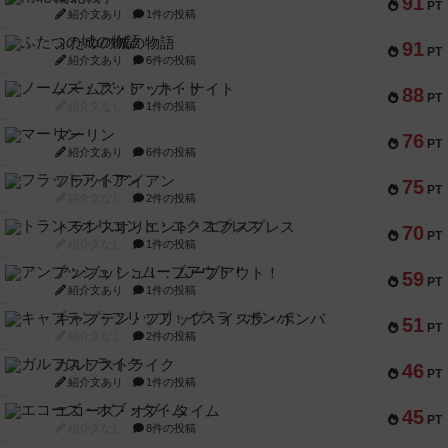
91
PT
紹介文あり
1件の投稿
ふたつの城の物語
91
PT
紹介文あり
6件の投稿
ノームズ・アット・ナイト
88
PT
紹介文なし
1件の投稿
マーリン
76
PT
紹介文あり
6件の投稿
フラットアイアン
75
PT
紹介文なし
2件の投稿
トランスオリエント・エクスプレス
70
PT
紹介文なし
1件の投稿
アンブッシュ！：ムーブアウト！
59
PT
紹介文あり
1件の投稿
キャプテン・フリップ：イスラ・ボンバ
51
PT
紹介文なし
2件の投稿
ガルフストライク
46
PT
紹介文あり
1件の投稿
エコーズ・オブ・タイム
45
PT
紹介文なし
8件の投稿