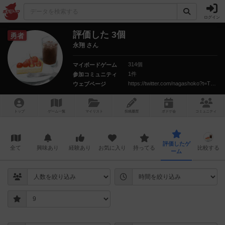
ログイン
評価した 3個
勇者
永翔 さん
314個
マイボードゲーム
1件
参加コミュニティ
https://twitter.com/nagashoko?t=Tx-02jKPN1EfqwiTIgyLBg&s=09
ウェブページ
トップ
ゲーム一覧
マイリスト
投稿履歴
ボ
ドゲ
会
コミュニティ
評価したゲ
全て
興味あり
経験あり
お気に入り
持ってる
比較する
ーム