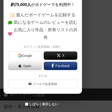
約75,000人
がボドゲーマを利用中！
ボードゲームの新着レビュー
遊んだボードゲームを記録する
ボードゲーム会情報
気になるゲームのレビューを読む
お気に入り作品・所有リストの共
メカニクス特集
有
掲示板・トピックス
ログイン / 会員登録（10秒）
Google
X
ボドとも・会員一覧
Apple
Facebook
ボードゲーム業界コラム
または
ボドゲーマご利用案内
メールで会員登録
ボードゲーム通販
しばらく表示しない
新作・再入荷情報