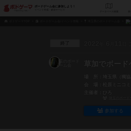
ボードゲーム会に参加しよう！
イベント作成・参加サービス
データベース
検
ボドゲーマTOP
ボードゲーム会/イベント情報
埼玉県のボードゲーム会
2022
6
11
終了
年
月
日
草加でボー
場 所：
埼玉県（獨協
会 場：
松原ミニコミ
主催者：
ひろ
埼玉のボード
参加する