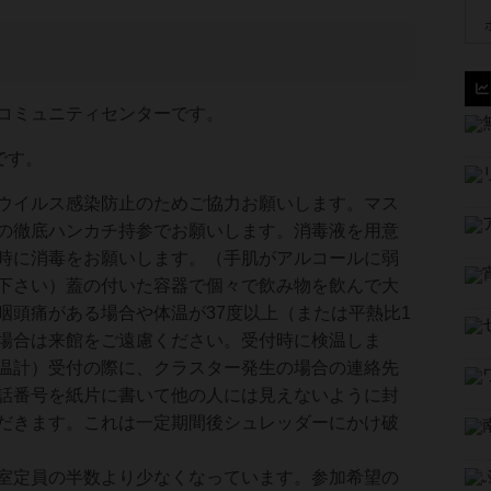
コミュニティセンターです。
です。
ウイルス感染防止のためご協力お願いします。マス
の徹底ハンカチ持参でお願いします。消毒液を用意
時に消毒をお願いします。（手肌がアルコールに弱
下さい）蓋の付いた容器で個々で飲み物を飲んで大
咽頭痛がある場合や体温が37度以上（または平熱比1
場合は来館をご遠慮ください。受付時に検温しま
温計）受付の際に、クラスター発生の場合の連絡先
話番号を紙片に書いて他の人には見えないように封
だきます。これは一定期間後シュレッダーにかけ破
室定員の半数より少なくなっています。参加希望の