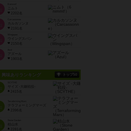
6 nimmt!
ニムト
位
2202名
Carcassonne
カルカソンヌ
位
2191名
Wingspan
ウイングスパン
位
2150名
Azul
アズール
位
1903名
興味ありランキング
トップ50
SCYTHE
サイズ -大鎌戦役-
位
2415名
Terraforming Mars
テラフォーミングマーズ
位
2396名
Stone Garden
枯山水
位
2281名