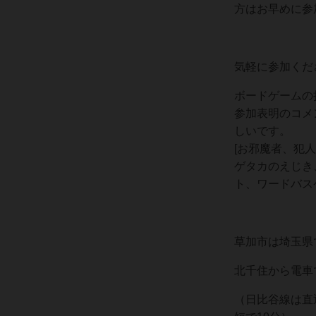
方はお早めに参
気軽に参加くだ
ボードゲームの
参加表明のコメ
しいです。
[お邪魔者、犯
ゲタカのえじき
ト、ワードバス
草加市は埼玉県
北千住から電車
（日比谷線は直