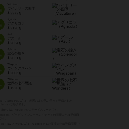
Viticulture
ワイナリーの四季
位
2272名
Agricola
アグリコラ
位
2120名
Azul
アズール
位
2034名
Splendor
宝石の煌き
位
2031名
Wingspan
ウイングスパン
位
2006名
7 Wonders
世界の七不思議
位
1920名
pple、Apple のロゴ は、米国および他の国々で登録された
ple Inc.の商標です。
p Store は、Apple Inc.のサービスマークです。
ndroid は、グーグル インコーポレイテッドの商標または登録商
です。
ogle Play とそのロゴは、Google Inc.の商標または登録商標で
。