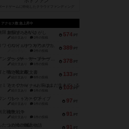
ボドファン
ボードゲームに特化したクラウドファンディング
アクセス数 急上昇中
無限まちがいさがし
574
PT
紹介文あり
2件の投稿
リワイルド：サウスアメリカ
389
PT
紹介文なし
2件の投稿
アンダー・ザ・テーブラー
378
PT
紹介文あり
1件の投稿
宵と暁の呪文書
133
PT
紹介文あり
8件の投稿
セミファイナル ～お前はまだ生きている～
103
PT
紹介文あり
1件の投稿
ワン・トゥ・ファイブ
97
PT
紹介文あり
1件の投稿
南北戦争
91
PT
紹介文あり
1件の投稿
ふたつの城の物語
91
PT