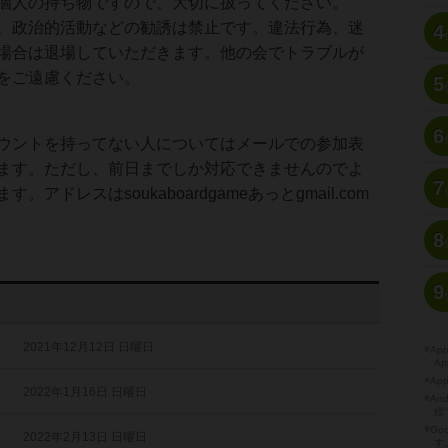
個人の持ち物ですので、大切に扱ってください。
、政治的活動などの勧誘は禁止です。違法行為、迷
4
場合は退場していただきます。他の会でトラブルが
をご遠慮ください。
5
6
ウントを持ってない人についてはメールでの参加表
ます。ただし、前日までしか対応できませんのでよ
7
。アドレスはsoukaboardgameあっとgmail.com
8
9
会
2021年12月12日 日曜日
※A
Ap
※Ap
会
2022年1月16日 日曜日
※A
標
※Go
会
2022年2月13日 日曜日
す