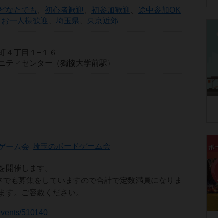
どなたでも
、
初心者歓迎
、
初参加歓迎
、
途中参加OK
、
お一人様歓迎
、
埼玉県
、
東京近郊
町４丁目１−１６
ニティセンター（獨協大学前駅）
埼玉のボードゲーム会
を開催します。
別媒体でも募集をしていますので合計で定数満員になりま
ます。ご容赦ください。
p/events/510140