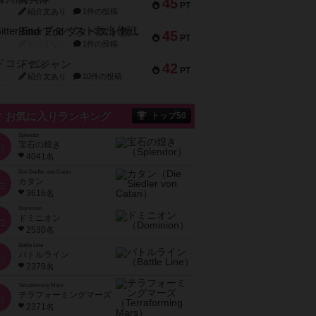
45
PT
紹介文あり
1件の投稿
Bitter End ブタペスト救出作戦
45
PT
紹介文なし
1件の投稿
ドコジャン
42
PT
紹介文あり
10件の投稿
お気に入りランキング
トップ50
Splendor
宝石の煌き
位
4041名
Die Siedler von Catan
カタン
位
3616名
Dominion
ドミニオン
位
2530名
Battle Line
バトルライン
位
2379名
Terraforming Mars
テラフォーミングマーズ
位
2371名