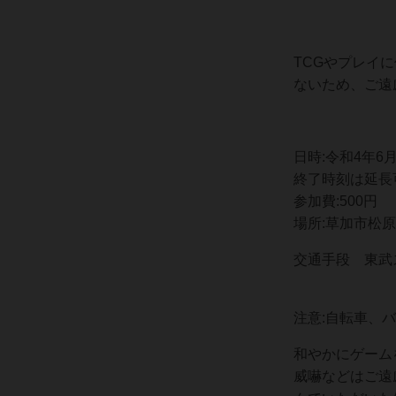
TCGやプレイ
ないため、ご遠
日時:令和4年6
終了時刻は延長
参加費:500円
場所:草加市松
交通手段 東武
注意:
自転車、バ
和やかにゲーム
威嚇などはご遠