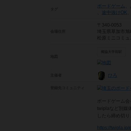
ボードゲーム
、
タグ
、
途中抜けOK
〒340-0053
埼玉県草加市旭
会場住所
松原ミニコミュ
獨協大学前駅
地図
ひろ
主催者
登録先
コミュニティ
ボードゲーム会
twiplaなど
したら締め切り
https://twipla.j