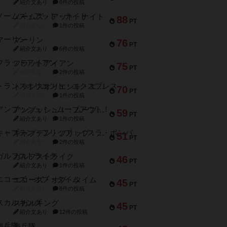
紹介文あり
6件の投稿
ノームズ・アット・ナイト
88
PT
紹介文なし
1件の投稿
マーリン
76
PT
紹介文あり
6件の投稿
フラットアイアン
75
PT
紹介文なし
2件の投稿
トランスオリエント・エクスプレス
70
PT
紹介文なし
1件の投稿
アンブッシュ！：ムーブアウト！
59
PT
紹介文あり
1件の投稿
キャプテン・フリップ：イスラ・ボンバ
51
PT
紹介文なし
2件の投稿
ガルフストライク
46
PT
紹介文あり
1件の投稿
エコーズ・オブ・タイム
45
PT
紹介文なし
8件の投稿
スカルキング
45
PT
紹介文あり
12件の投稿
海兵隊