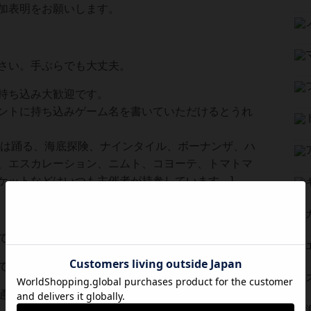
加表明をお願いします。
さい。手ぶらでも大丈夫。
持ち込み大歓迎です。
ントに持ち込みゲーム名を書いていただけるとうれ
人は踊る、海底探険、ナインタイル、ボーナンザ、ハ
、エスカレーション、ニムト、コヨーテ、トマトマ
ケットなどはいつも主催者が持参しています。]
ですが東京都との県境のまちです。
で15分くらいしかかかりません。
通で乗換不要、半蔵門線や急行は草加駅で停車、最