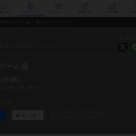
索
新着レビュー
ボードゲーム会
コミュニティ
掲示板一覧
カ
埼玉のボードゲーム会
草加でボードゲーム会
シェ
盛り上
土
09:30～18:00
曜日
ドゲーム会
大学前駅）
ュニティセンター
ゲーム会
参加および気になる！機能の利用には
気になる！
ボドゲーマへのログイン
が必要です。