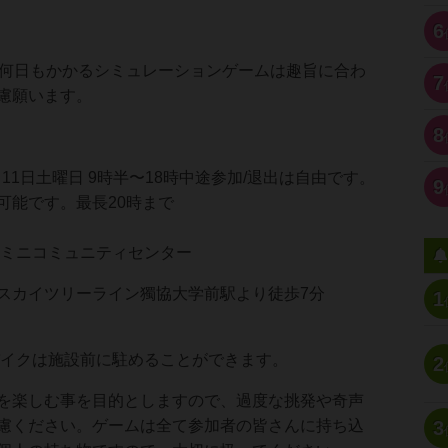
6
に何日もかかるシミュレーションゲームは趣旨に合わ
7
慮願います。
8
月11日土曜日 9時半〜18時中途参加/退出は自由です。
9
可能です。最長20時まで
原ミニコミュニティセンター
スカイツリーライン獨協大学前駅より徒歩7分
1
イクは施設前に駐めることができます。
2
を楽しむ事を目的としますので、過度な挑発や奇声
3
慮ください。ゲームは全て参加者の皆さんに持ち込