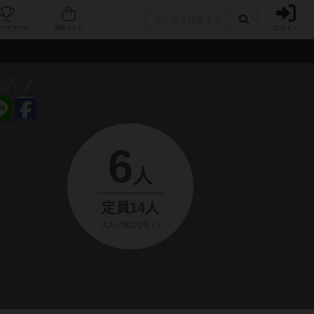
ログイン
フェ/店舗
人気ボードゲーム
通販ストア
アして
げよう
6
人
定員14人
（1人が気になる！）